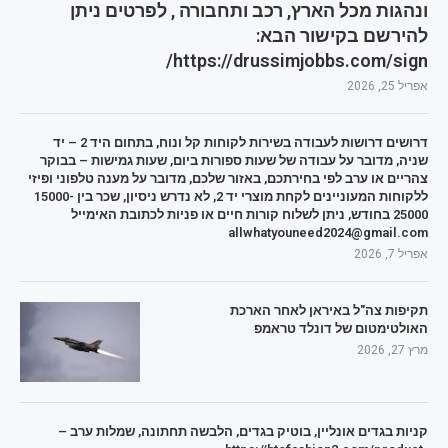
ונהגות מכל הארץ, רכב ותחבורה , לפרטים ניתן
להירשם בקישור הבא:
https://drussimjobbs.com/sign/
אפריל 25, 2026
דרושים דרושות לעבודה בשירות לקוחות קל ונוח, בתחום היד 2 – יד
שניה, מדובר על עבודה של שעות ספורות ביום, שעות גמישות – בבוקר
צהריים או ערב לפי בחירתכם, באזור שלכם, מדובר על מענה טלפוני ופיזי
ללקוחות המעוניינים לקחת מוצרי יד 2, לא נדרש ניסיון, שכר בין 15000-
25000 בחודש, ניתן לשלוח קורות חיים או פניות לכתובת האימייל
allwhatyouneed2024@gmail.com
אפריל 7, 2026
תקיפות צה"ל באיראן לאחר הארכת
האולטימטום של דונלד טראמפ
מרץ 27, 2026
קניות בגדים אונליין, בוטיק בגדים, הלבשה תחתונה, שמלות ערב –