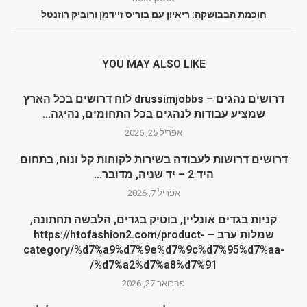
חוכמת הבבושקה: ריאיון עם בוריס זיידמן ורוביק רוזנטל
YOU MAY ALSO LIKE
דרושים נהגים – drussimjobbs לוח דרושים בכל הארץ
שמציע עבודות לנהגים בכל התחומים, נהיגה...
אפריל 25, 2026
דרושים דרושות לעבודה בשירות לקוחות קל ונוח, בתחום
היד 2 – יד שניה, מדובר...
אפריל 7, 2026
קניות בגדים אונליין, בוטיק בגדים, הלבשה תחתונה,
שמלות ערב – https://htofashion2.com/product-
category/%d7%a9%d7%9e%d7%9c%d7%95%d7%aa-
%d7%a2%d7%a8%d7%91/
פברואר 27, 2026