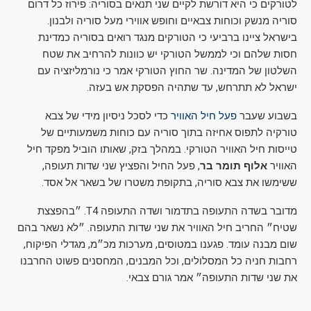
לטורקים כי היא דורשת לקיים שני תנאים בסוריה: פירוז כל דרום
סוריה מנשק וכוחות צבאיים וחופש אווירי מעל סוריה ולבנון.
בישראל ציינו ברביעי כי הטורקים מנגד רואים בסוריה כמדינת
חסות שלהם וכי לממשל הטורקי יש כוונות להרחיב את שטח
השלטון של המדינה. שר החוץ הטורקי אמר כי נורמליזציה עם
ישראל לא תתרחש, עד שתהיה הפסקת אש בעזה.
בשבוע שעבר
פעל חיל האוויר
כדי לסכל ניסיון מידי של צבא
טורקיה לתפוס אחיזה בתוך סוריה עם כוחות משמעותיים של
טייסות חיל האוויר הטורקי. במהלך בזק, שאותו הוביל מפקד חיל
האוויר
אלוף תומר בר
, פעל החיל והפציץ שני שדות תעופה,
ששימשו את צבא סוריה, בתקופת משטרו של בשאר אל אסד.
מדובר בשדה התעופה בתדמור ושדה התעופה T4. ״בהפצצת
שטיח״ החריב חיל האוויר את שני שדות התעופה. ״לא נשאר בהם
שום מבנה עומד. פגענו במטוסים, מערכות מכ״מ, מגדלי הפיקוח,
רחבות חניה כל המסלולים, וכל המבנים, המחסנים פשוט החרבנו
את שני שדות התעופה״ אמר גורם צבאי.