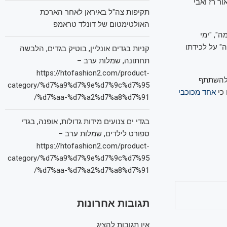
ר רז ואבי
תקיפות צה"ל באיראן לאחר הארכת
האולטימטום של דונלד טראמפ
", "ימי
" על לכידתו
קניות בגדים אונליין, בוטיק בגדים, הלבשה
תחתונה, שמלות ערב –
https://htofashion2.com/product-
 להשתתף
category/%d7%a9%d7%9e%d7%9c%d7%95
כי
אחד מכוכבי
%d7%aa-%d7%a2%d7%a8%d7%91/
בגדי ים צנועים מידות גדולות, אופנה, בגדי
ספורט לילדים, שמלות ערב –
https://htofashion2.com/product-
category/%d7%a9%d7%9e%d7%9c%d7%95
%d7%aa-%d7%a2%d7%a8%d7%91/
תגובות אחרונות
אין תגובות להציג.