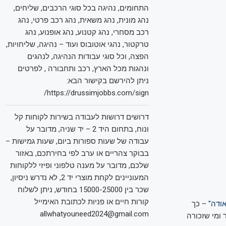
התחומים, נהיגה בכל סוגי הרכבים, שליחים,
נהג מונית, נהג משאית, נהג רכב פרטי, נהג
רכב מסחרי, נהג קטנוע, נהג אופנוע, נהג
טרקטור, נהגי אוטובוס ועוד – נהיגה, שליחויות,
הפצה, וכל סוגי עבודות הנהיגה, לנהגים
ונהגות מכל הארץ, רכב ותחבורה , לפרטים
ניתן להירשם בקישור הבא:
https://drussimjobbs.com/sign/
דרושים דרושות לעבודה בשירות לקוחות קל
ונוח, בתחום היד 2 – יד שניה, מדובר על
עבודה של שעות ספורות ביום, שעות גמישות –
בבוקר צהריים או ערב לפי בחירתכם, באזור
שלכם, מדובר על מענה טלפוני ופיזי ללקוחות
המעוניינים לקחת מוצרי יד 2, לא נדרש ניסיון,
שכר בין 15000-25000 בחודש, ניתן לשלוח
קורות חיים או פניות לכתובת האימייל
ודה"
– כך
allwhatyouneed2024@gmail.com
 ומי שזכורה