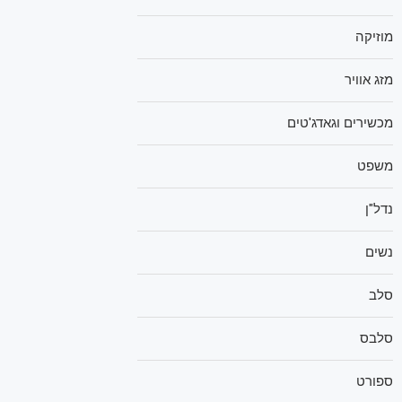
מוזיקה
מזג אוויר
מכשירים וגאדג'טים
משפט
נדל"ן
נשים
סלב
סלבס
ספורט