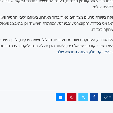
טו הידוע של קוונטין טרנטינו, בעונה החמישית בסדרת האקשן שיצרו ליאו
להיט עולמי.
קה בשורת סרטים מצליחים מאוד בדור האחרון, ביניהם "ליבי החסיר פעימה
ג אני בסדר", "הקונצרט", "בגינרס", "מחתרת השישה" וכן ב"מבצע פינאלה
יחקה לצד רז.
ל הסדרה, העוסקת בצוות מסתערבים, תכלול תשעה פרקים, ולורן צפויה
א תשודר קודם בישראל ביס, ולאחר מכן תעלה בנטפליקס. בעבר פורסם 
י, לא ייקח חלק בעונה החדשה שלה
.
0