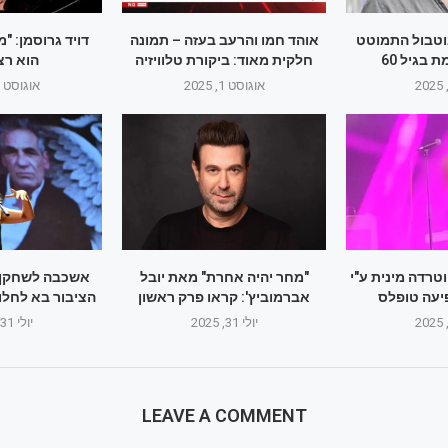
וטבול התמוטט
אוהד חמו והרעב בעזה – תמונה
דויד גרוסמן: "
 בגיל 60
חלקית מאוד: ביקורת טלוויזיה
הוא רצ
אוגוסט 1, 2025
אוגוסט 1, 2025
טרדה מינית ע"י
"מחר יהיה אחרת" מאת יובל
אשכבה לשחקן א
יעה טופלס
אברמוביץ': קראו פרק ראשון
הציבור בא לחלוק
יולי 31, 2025
יולי 31, 2025
LEAVE A COMMENT