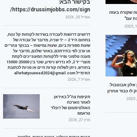
בקישור הבא:
https://drussimjobbs.com/sign/
מה שקורה בעזה
אפריל 25, 2026
ח עם"
דרושים דרושות לעבודה בשירות לקוחות קל ונוח,
בתחום היד 2 – יד שניה, מדובר על עבודה של
שעות ספורות ביום, שעות גמישות – בבוקר צהריים
או ערב לפי בחירתכם, באזור שלכם, מדובר על
מענה טלפוני ופיזי ללקוחות המעוניינים לקחת
מוצרי יד 2, לא נדרש ניסיון, שכר בין 15000-25000
בחודש, ניתן לשלוח קורות חיים או פניות לכתובת
האימייל allwhatyouneed2024@gmail.com
אפריל 7, 2026
לון אבוטבול:
 לו כבוד אחרון
תקיפות צה"ל באיראן
לאחר הארכת
האולטימטום של דונלד
טראמפ
מרץ 27, 2026