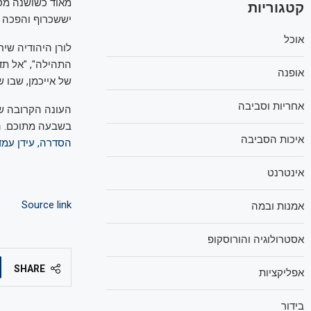
מאוד כשושנה מסר
קטגוריות
יששכרוף והפכה ל
אוכל
לורן היהודיה שיח
התהילה", "אל תדא
אופנה
של אייכמן, שבו ש
אחריות וסביבה
העונה הקרובה ש
בשבעה מתוכם. הי
איכות הסביבה
הסדרה, עידן עמד
אינטרנט
Source link
אמנות ובמה
אסטרולוגיה והורוסקופ
SHARE
אפליקציות
בידור