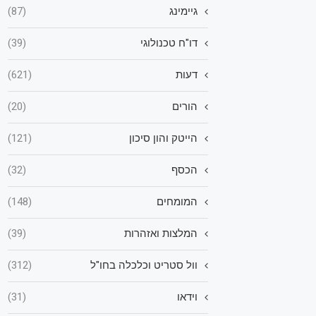
גיימינג
(87)
דו"ח טכנולוגי
(39)
דעות
(621)
הורים
(20)
הייטק והון סיכון
(121)
הכסף
(32)
המומחים
(148)
המלצות ואזהרות
(39)
וול סטריט וכלכלה בחו"ל
(312)
וידאו
(31)