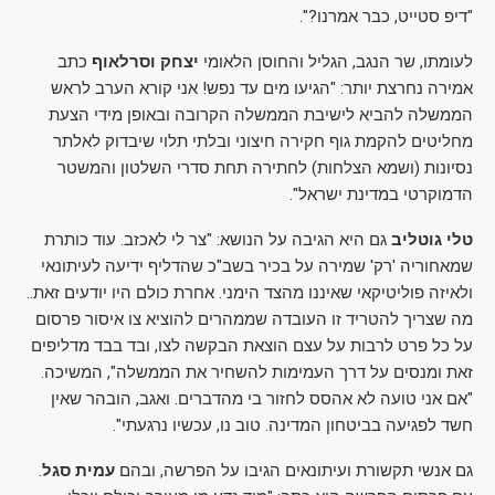
"דיפ סטייט, כבר אמרנו?".
לעומתו, שר הנגב, הגליל והחוסן הלאומי
יצחק וסרלאוף
כתב
אמירה נחרצת יותר: "הגיעו מים עד נפש! אני קורא הערב לראש
הממשלה להביא לישיבת הממשלה הקרובה ובאופן מידי הצעת
מחליטים להקמת גוף חקירה חיצוני ובלתי תלוי שיבדוק לאלתר
נסיונות (ושמא הצלחות) לחתירה תחת סדרי השלטון והמשטר
הדמוקרטי במדינת ישראל".
טלי גוטליב
גם היא הגיבה על הנושא: "צר לי לאכזב. עוד כותרת
שמאחוריה 'רק' שמירה על בכיר בשב"כ שהדליף ידיעה לעיתונאי
ולאיזה פוליטיקאי שאיננו מהצד הימני. אחרת כולם היו יודעים זאת..
מה שצריך להטריד זו העובדה שממהרים להוציא צו איסור פרסום
על כל פרט לרבות על עצם הוצאת הבקשה לצו, ובד בבד מדליפים
זאת ומנסים על דרך העמימות להשחיר את הממשלה", המשיכה.
"אם אני טועה לא אהסס לחזור בי מהדברים. ואגב, הובהר שאין
חשד לפגיעה בביטחון המדינה. טוב נו, עכשיו נרגעתי".
גם אנשי תקשורת ועיתונאים הגיבו על הפרשה, ובהם
עמית סגל
.