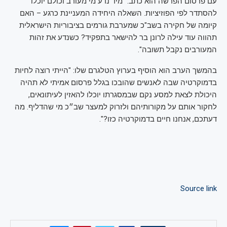
עם פרסום הפרשה הוא כתב: "מיד נדע מי מעורב וכולם יוכלו
להסתדר לפי הפוזיציות. השאלה היחידה המעניינת כרגע – האם
קיומה של חקירה בשב"כ שמערבת גורמים בציבוריות הישראלית
תהווה עוד עילה לרונן בר להישאר בתפקיד? כשנדע את זהות
המעורבים נקבל תשובה".
בהמשך הערב הוא הוסיף בערוץ הטלגרם שלו: "הייתי רוצה לחיות
בדמוקרטיה שבה לאנשים שהובכו בגלל פרסום אמיתי לא תהיה
היכולת לצאת למסע נקם שבמסגרתו יוכלו להאזין לעיתונאים,
לחקור אותם על מקורותיהם ולזרוק למעצר שב״כ מי שהדליף. מה
דעתכם, אנחנו חיים בדמוקרטיה כזו?".
Source link