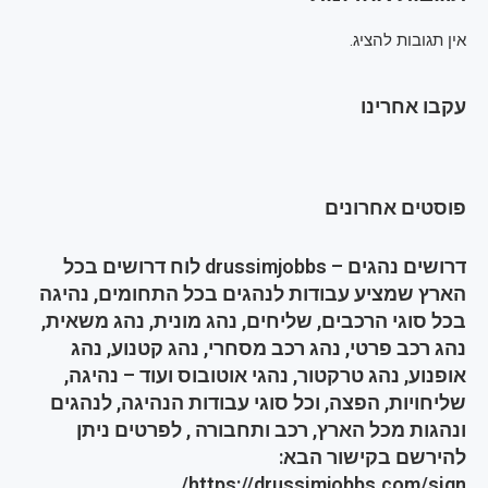
אין תגובות להציג.
עקבו אחרינו
פוסטים אחרונים
דרושים נהגים – drussimjobbs לוח דרושים בכל
הארץ שמציע עבודות לנהגים בכל התחומים, נהיגה
בכל סוגי הרכבים, שליחים, נהג מונית, נהג משאית,
נהג רכב פרטי, נהג רכב מסחרי, נהג קטנוע, נהג
אופנוע, נהג טרקטור, נהגי אוטובוס ועוד – נהיגה,
שליחויות, הפצה, וכל סוגי עבודות הנהיגה, לנהגים
ונהגות מכל הארץ, רכב ותחבורה , לפרטים ניתן
להירשם בקישור הבא:
https://drussimjobbs.com/sign/