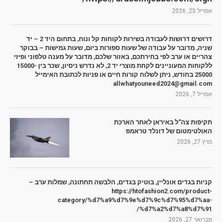
אפריל 25, 2026
דרושים דרושות לעבודה בשירות לקוחות קל ונוח, בתחום היד 2 – יד
שניה, מדובר על עבודה של שעות ספורות ביום, שעות גמישות – בבוקר
צהריים או ערב לפי בחירתכם, באזור שלכם, מדובר על מענה טלפוני ופיזי
ללקוחות המעוניינים לקחת מוצרי יד 2, לא נדרש ניסיון, שכר בין 15000-
25000 בחודש, ניתן לשלוח קורות חיים או פניות לכתובת האימייל
allwhatyouneed2024@gmail.com
אפריל 7, 2026
תקיפות צה"ל באיראן לאחר הארכת
האולטימטום של דונלד טראמפ
מרץ 27, 2026
קניות בגדים אונליין, בוטיק בגדים, הלבשה תחתונה, שמלות ערב –
https://htofashion2.com/product-
category/%d7%a9%d7%9e%d7%9c%d7%95%d7%aa-
%d7%a2%d7%a8%d7%91/
פברואר 27, 2026