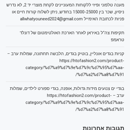
מענה טלפוני ופיזי ללקוחות המעוניינים לקחת מוצרי יד 2, לא נדרש
ניסיון, שכר בין 15000-25000 בחודש, ניתן לשלוח קורות חיים או
פניות לכתובת האימייל allwhatyouneed2024@gmail.com
תקיפות צה"ל באיראן לאחר הארכת האולטימטום של דונלד
טראמפ
קניות בגדים אונליין, בוטיק בגדים, הלבשה תחתונה, שמלות ערב –
https://htofashion2.com/product-
category/%d7%a9%d7%9e%d7%9c%d7%95%d7%aa-
%d7%a2%d7%a8%d7%91/
בגדי ים צנועים מידות גדולות, אופנה, בגדי ספורט לילדים, שמלות
ערב – https://htofashion2.com/product-
category/%d7%a9%d7%9e%d7%9c%d7%95%d7%aa-
%d7%a2%d7%a8%d7%91/
תגובות אחרונות