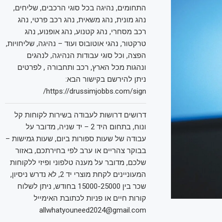
התחומים, נהיגה בכל סוגי הרכבים, שליחים,
נהג מונית, נהג משאית, נהג רכב פרטי, נהג
רכב מסחרי, נהג קטנוע, נהג אופנוע, נהג
טרקטור, נהגי אוטובוס ועוד – נהיגה, שליחויות,
הפצה, וכל סוגי עבודות הנהיגה, לנהגים
ונהגות מכל הארץ, רכב ותחבורה , לפרטים
ניתן להירשם בקישור הבא:
https://drussimjobbs.com/sign/
דרושים דרושות לעבודה בשירות לקוחות קל
ונוח, בתחום היד 2 – יד שניה, מדובר על
עבודה של שעות ספורות ביום, שעות גמישות –
בבוקר צהריים או ערב לפי בחירתכם, באזור
שלכם, מדובר על מענה טלפוני ופיזי ללקוחות
המעוניינים לקחת מוצרי יד 2, לא נדרש ניסיון,
שכר בין 15000-25000 בחודש, ניתן לשלוח
קורות חיים או פניות לכתובת האימייל
allwhatyouneed2024@gmail.com