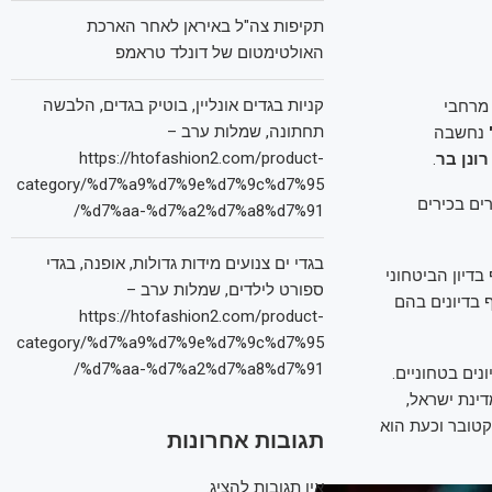
תקיפות צה"ל באיראן לאחר הארכת
האולטימטום של דונלד טראמפ
קניות בגדים אונליין, בוטיק בגדים, הלבשה
 מרחבי
תחתונה, שמלות ערב –
נחשבה
https://htofashion2.com/product-
רונן בר
.
category/%d7%a9%d7%9e%d7%9c%d7%95
ם בכירים
%d7%aa-%d7%a2%d7%a8%d7%91/
בגדי ים צנועים מידות גדולות, אופנה, בגדי
שתתף בדיון הביטחוני
ספורט לילדים, שמלות ערב –
 בדיונים בהם
https://htofashion2.com/product-
category/%d7%a9%d7%9e%d7%9c%d7%95
%d7%aa-%d7%a2%d7%a8%d7%91/
נים בטחוניים.
ינת ישראל,
קטובר וכעת הוא
תגובות אחרונות
אין תגובות להציג.