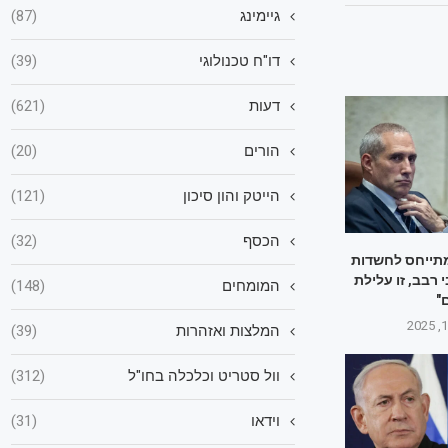
גיימינג
(87)
דו"ח טכנולוגי
(39)
דעות
(621)
הורים
(20)
הייטק והון סיכון
(121)
הכסף
(32)
מתייחס לחשדות
י רבב, זו עלילת
המומחים
(148)
"
המלצות ואזהרות
(39)
וול סטריט וכלכלה בחו"ל
(312)
וידאו
(31)