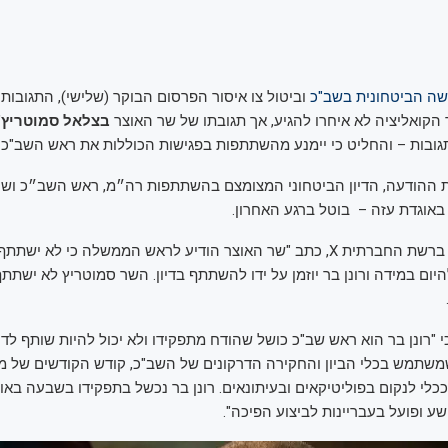
ה הביטחונית בשב"כ
וביטול צו איסור הפרסום הבוקר (שלישי), התגובות
קואליציה לא איחרו להגיע, אך תגובתו של שר האוצר
בצלאל סמוטריץ'
תגובות – והחליט כי יימנע מהשתתפות בפגישות הכוללות את ראש השב"כ
ההודעה, הדיון הביטחוני המצומצם בהשתתפות רה״מ, ראש השב״כ ושרי
באוגדת עזה – בוטל ברגע האחרון.
בהודעה שפרסם ברשת החברתית X, כתב "שר האוצר הודיע לראש הממשלה כי לא י
ום במידה ורונן בר יוזמן על ידו להשתתף בדיון. השר סמוטריץ לא ישתתף
 "רונן בר הוא ראש שב"כ כושל שהודח מתפקידו ולא יכול להיות שותף לדיו
משתמש בכלי הביון והחקירה הדרקונים של השב"כ, קודש הקודשים של מד
ככלי לנקום בפוליטיקאים ובעיתונאים. רונן בר נכשל בתפקידו בשבעה באו
ע ופועל בעבריינות לביצוע הפיכה".