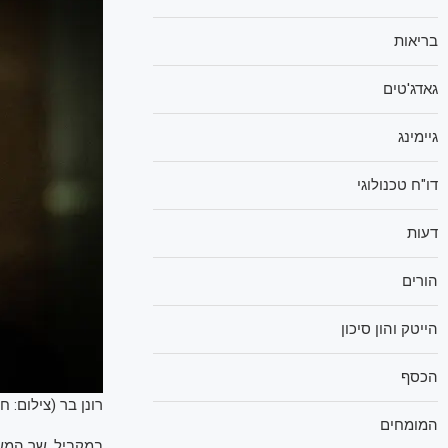
בריאות
גאדג'טים
גיימינג
דו"ח טכנולוגי
דעות
הורים
הייטק והון סיכון
הכסף
רונן בר (צילום: חי
המומחים
במקביל, שר המ