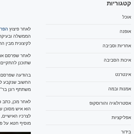
קטגוריות
אוכל
לאחר פיצוץ
הפרש
אופנה
הממשלה ובעיקר ה
לקיצונית מבין ה
אחריות וסביבה
לאחר שפרסם את 
איכות הסביבה
שתוכנן להתקיים 
אינטרנט
החשוב שנקבע להי
אמנות ובמה
משתתף רונן בר".
לאחר מכן, כתב כי
אסטרולוגיה והורוסקופ
הוא איש מסוכן ש
לצרכיו האישיים, 
אפליקציות
מוסיף חטא על פש
בידור