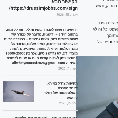
בקישור הבא:
 החוק, וראש
https://drussimjobbs.com/sign/
אפריל 25, 2026
ישיים הפכו
שפט. כל זה לא
דרושים דרושות לעבודה בשירות לקוחות קל ונוח,
בתחום היד 2 – יד שניה, מדובר על עבודה של
שתומך
שעות ספורות ביום, שעות גמישות – בבוקר צהריים
וצמתיים של
או ערב לפי בחירתכם, באזור שלכם, מדובר על
מענה טלפוני ופיזי ללקוחות המעוניינים לקחת
מוצרי יד 2, לא נדרש ניסיון, שכר בין 15000-25000
בחודש, ניתן לשלוח קורות חיים או פניות לכתובת
האימייל allwhatyouneed2024@gmail.com
אפריל 7, 2026
תקיפות צה"ל באיראן
לאחר הארכת
האולטימטום של דונלד
טראמפ
מרץ 27, 2026