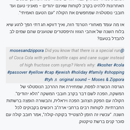
האחרונות ללהיט בקרב לקוחות שאינם יהודים – מאניני טעם ועד
חובבי נוסטלגיה שמחפשים את הקולה "עם הטעם האמיתי".
אז מה עומד מאחורי הטרנד הזה, ואיך דווקא חג דתי הפך לרגע שיא
בלוח השנה של אוהבי הגזוז והיפסטרים שטוענים שהם שמים לב
להבדל בטעם?
Did you know that there is a special run
@mosesandzippora
of Coca Cola with yellow bottle caps and cane sugar instead
of high fructose corn syrup? Here’s why:
#kosher
#cola
#passover
#yellow
#cap
#jewish
#holiday
#family
#shopping
#tyh
♬ original sound – Moses & Zippora
הגרסה הכשרה לפסח, שמחזירה את ההרכב הנוסטלגי של
המשקה, הפכה לשם דבר בקרב חובבי המשקה "הלא יהודים".
הקולה עם הפקק הצהוב הפכה ויראלית, והבשורה הופצה ברשתות
החברתיות. לקוחות רבים ברחבי ארה"ב רוכשים בקבוקים לכל
השנה. "עכשיו זה הזמן להצטייד בקוקה-קולה", אמר חובב קולה עם
סוכר קנים ברשת טיקטוק.