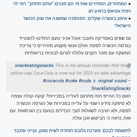
●
המתחרים, המחירים ואת מי הם מכנים "עולם תחתון": רמי לוי
ויפית אטיאס בראיון חג
●
אימון בעשרה שקלים: המהפכה שמשנה את שוק הכושר
הישראלי
גם שפים באמריקה וחובבי אוכל אניני טעם החליטו להצטייד
בגרסה הכשרה לפסח. אולם אנשי מקצוע מזהירים כי צריכת
המשקה עם סוכר הקנים עלולה לגרום לבעיות בריאותיות.
This is my annual reminder that the
@snackeatingsnacks
yellow cap Coca-Cola is now out for 2025 so take advantage
#cocacola
#coke
#soda
♬ original sound –
SnackEatingSnacks
האם כל ההייפ הזה מתרגם לעלייה במכירות? קוקה-קולה עצמה
לא סיפקה מידע רשמי על עלייה במכירות של הגרסה הכשרה
לפסח, ולא הגיבה לשאלות לגבי הבדלים בטעם בין הגרסאות. עם
זאת, נראה כי הביקוש אכן עולה.
לתשומת לבכם: מערכת גלובס חותרת לשיח מגוון, ענייני ומכבד