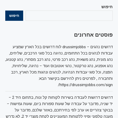
חיפוש
חיפוש
פוסטים אחרונים
דרושים נהגים – drussimjobbs לוח דרושים בכל הארץ שמציע
עבודות לנהגים בכל התחומים, נהיגה בכל סוגי הרכבים, שליחים,
נהג מונית, נהג משאית, נהג רכב פרטי, נהג רכב מסחרי, נהג קטנוע,
נהג אופנוע, נהג טרקטור, נהגי אוטובוס ועוד – נהיגה, שליחויות,
הפצה, וכל סוגי עבודות הנהיגה, לנהגים ונהגות מכל הארץ, רכב
ותחבורה , לפרטים ניתן להירשם בקישור הבא:
https://drussimjobbs.com/sign/
דרושים דרושות לעבודה בשירות לקוחות קל ונוח, בתחום היד 2 –
יד שניה, מדובר על עבודה של שעות ספורות ביום, שעות גמישות –
בבוקר צהריים או ערב לפי בחירתכם, באזור שלכם, מדובר על
מענה טלפוני ופיזי ללקוחות המעוניינים לקחת מוצרי יד 2, לא נדרש