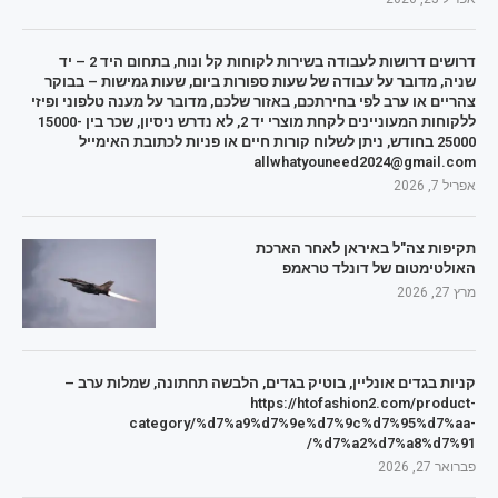
דרושים דרושות לעבודה בשירות לקוחות קל ונוח, בתחום היד 2 – יד
שניה, מדובר על עבודה של שעות ספורות ביום, שעות גמישות – בבוקר
צהריים או ערב לפי בחירתכם, באזור שלכם, מדובר על מענה טלפוני ופיזי
ללקוחות המעוניינים לקחת מוצרי יד 2, לא נדרש ניסיון, שכר בין 15000-
25000 בחודש, ניתן לשלוח קורות חיים או פניות לכתובת האימייל
allwhatyouneed2024@gmail.com
אפריל 7, 2026
תקיפות צה"ל באיראן לאחר הארכת
האולטימטום של דונלד טראמפ
מרץ 27, 2026
קניות בגדים אונליין, בוטיק בגדים, הלבשה תחתונה, שמלות ערב –
https://htofashion2.com/product-
category/%d7%a9%d7%9e%d7%9c%d7%95%d7%aa-
%d7%a2%d7%a8%d7%91/
פברואר 27, 2026