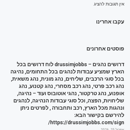
אין תגובות להציג.
עקבו אחרינו
פוסטים אחרונים
דרושים נהגים – drussimjobbs לוח דרושים בכל
הארץ שמציע עבודות לנהגים בכל התחומים, נהיגה
בכל סוגי הרכבים, שליחים, נהג מונית, נהג משאית,
נהג רכב פרטי, נהג רכב מסחרי, נהג קטנוע, נהג
אופנוע, נהג טרקטור, נהגי אוטובוס ועוד – נהיגה,
שליחויות, הפצה, וכל סוגי עבודות הנהיגה, לנהגים
ונהגות מכל הארץ, רכב ותחבורה , לפרטים ניתן
להירשם בקישור הבא:
https://drussimjobbs.com/sign/
אפריל 25, 2026