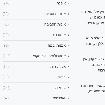
אופנה
(943)
ויק של תנאי מזג
אחריות וסביבה
(39)
. אמנם יש
תקן גרעיני
איכות הסביבה
(43)
אינטרנט
(39)
יוק שלה מושג
גללן רק מטוס
אמנות ובמה
(95)
אסטרולוגיה והורוסקופ
(136)
עיני קטן, אין
ף עצום,
אפליקציות
(94)
רבות
בידור
(63)
אן. ביממה האחרונה
בריאות
(242)
צצות מסוג זה,
גאדג'טים
(52)