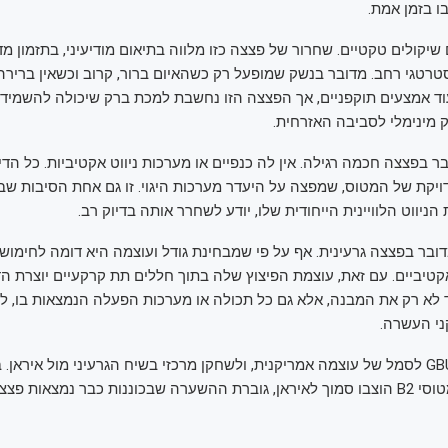
בו בזמן אמת.
יקולים טקטיים. שחרור של פצצה כזו מלווה בתיאום מודיעיני, בתזמון מד
אסטרטגי רחב. מדובר בנשק שמופעל רק כשהאיום ברור, קרוב וכשאין ברירה
ד אמצעים תוקפניים, אך הפצצה הזו נחשבת למכת ברק שיכולה להשמיד מ
ק מינימלי לסביבה האזרחית.
ר בפצצה חכמה רגילה. אין לה כנפיים או מערכות ניווט אקטיביות. כל הד
קת של המטוס, שמפצה על היעדר מערכות היגוי. זו גם אחת הסיבות שב
דובר בפצצה גרעינית. אף על פי שמבחינת גודל ועוצמה היא דומה לחימוש גר
קטיביים. עם זאת, עוצמת הפיצוץ שלה בתוך חללים תת קרקעיים יוצרת הד
א רק את המבנה, אלא גם כל תכולה או מערכות הפעלה הנמצאות בו, ל
ני העשרה.
כך הפכה ה־GBU 57 לסמל של עוצמה אמריקנית, ולשחקן מרכזי בשיח הגרעיני מול איר
כשנחשף ששני מטוסי B2 הוצבו סמוך לאיראן, גוברת ההשערה שבכוננות כבר נמצאות פ