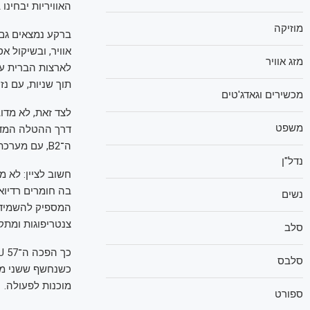
האוויריות יבחינו 
מוזיקה
ברקע נמצאים גם ש
אוויר, ובשיקול 
מזג אוויר
לארצות הברית עו
תוך שניות, עם נז
מכשירים וגאדג'טים
לצד זאת, לא מדוב
משפט
דרך ההטלה המדוי
ה־B2, עם מערכת הניווט הלוויינית הייחודית שלו, יודע לשחרר אותה בדיוק רב.
נדל"ן
חשוב לציין: לא מ
בה חומרים רדיוא
נשים
המספיק להשמיד ל
צנטריפוגות ומתק
סלב
סלבס
מוכנות לפעולה.
ספורט