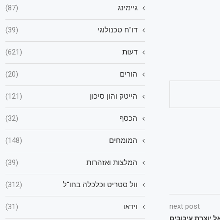
גיימינג
(87)
דו"ח טכנולוגי
(39)
דעות
(621)
הורים
(20)
הייטק והון סיכון
(121)
הכסף
(32)
המומחים
(148)
המלצות ואזהרות
(39)
וול סטריט וכלכלה בחו"ל
(312)
next post
וידאו
(31)
 יוצרת עיכובים