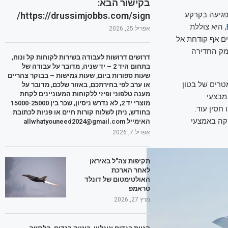
בקישור הבא:
https://drussimjobbs.com/sign/
פגיעה בקרקע.
, היא צוללת
אפריל 25, 2026
ים אף קודחת אל
ומק החדירה
דרושים דרושות לעבודה בשירות לקוחות קל ונוח,
בתחום היד 2 – יד שניה, מדובר על עבודה של
שעות ספורות ביום, שעות גמישות – בבוקר צהריים
 עד שישים מטרים של בטון
או ערב לפי בחירתכם, באזור שלכם, מדובר על
מענה טלפוני ופיזי ללקוחות המעוניינים לקחת
מבצעי.
מוצרי יד 2, לא נדרש ניסיון, שכר בין 15000-25000
חסין עוד.
בחודש, ניתן לשלוח קורות חיים או פניות לכתובת
יקה באמצעי
האימייל allwhatyouneed2024@gmail.com
אפריל 7, 2026
תקיפות צה"ל באיראן
לאחר הארכת
האולטימטום של דונלד
טראמפ
מרץ 27, 2026