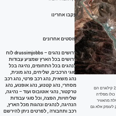
עקבו אחרינו
פוסטים אחרונים
דרושים נהגים – drussimjobbs לוח
דרושים בכל הארץ שמציע עבודות
לנהגים בכל התחומים, נהיגה בכל
סוגי הרכבים, שליחים, נהג מונית,
נהג משאית, נהג רכב פרטי, נהג רכב
מסחרי, נהג קטנוע, נהג אופנוע, נהג
ה־GBU 57A/B שוקלת כ־13,600 קילוגרם, פי עשרים מפצצה רגילה, ומתוכם למעלה מ־2,400 קילוגרם הם
טרקטור, נהגי אוטובוס ועוד – נהיגה,
כולו מפלדה
שליחויות, הפצה, וכל סוגי עבודות
לת מהאוויר
הנהיגה, לנהגים ונהגות מכל הארץ,
 לחדור לא רק לעומק אלא גם
רכב ותחבורה , לפרטים ניתן להירשם