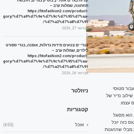
קניות בגדים אונליין, בוטיק בגדים, הלבשה
תחתונה, שמלות ערב –
https://htofashion2.com/product-
tegory/%d7%a9%d7%9e%d7%9c%d7%95%d7%aa-
%d7%a2%d7%a8%d7%91/
פברואר 27, 2026
בגדי ים צנועים מידות גדולות, אופנה, בגדי ספורט
לילדים, שמלות ערב –
https://htofashion2.com/product-
tegory/%d7%a9%d7%9e%d7%9c%d7%95%d7%aa-
%d7%a2%d7%a8%d7%91/
פברואר 26, 2026
ס. היא כבדה מדי עבור F16, F15 או אפילו עבור מטוסי
ניוזלטר
 בשל שילוב נדיר של
 עצמו.
קטגוריות
 הוא מסוגל
ס כזה יוכל
אוכל
(655)
 מבלי שההגנות