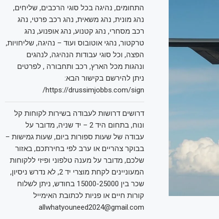
התחומים, נהיגה בכל סוגי הרכבים, שליחים,
נהג מונית, נהג משאית, נהג רכב פרטי, נהג
רכב מסחרי, נהג קטנוע, נהג אופנוע, נהג
טרקטור, נהגי אוטובוס ועוד – נהיגה, שליחויות,
הפצה, וכל סוגי עבודות הנהיגה, לנהגים
ונהגות מכל הארץ, רכב ותחבורה , לפרטים
ניתן להירשם בקישור הבא:
https://drussimjobbs.com/sign/
דרושים דרושות לעבודה בשירות לקוחות קל
ונוח, בתחום היד 2 – יד שניה, מדובר על
עבודה של שעות ספורות ביום, שעות גמישות –
בבוקר צהריים או ערב לפי בחירתכם, באזור
שלכם, מדובר על מענה טלפוני ופיזי ללקוחות
המעוניינים לקחת מוצרי יד 2, לא נדרש ניסיון,
שכר בין 15000-25000 בחודש, ניתן לשלוח
קורות חיים או פניות לכתובת האימייל
allwhatyouneed2024@gmail.com