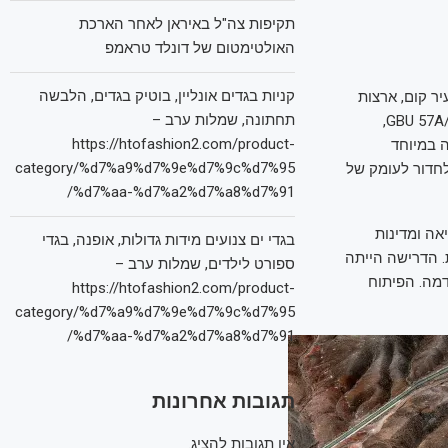
תקיפות צה"ל באיראן לאחר הארכת
האולטימטום של דונלד טראמפ
קניות בגדים אונליין, בוטיק בגדים, הלבשה
יר קום, ארצות
תחתונה, שמלות ערב –
הברית מניפה את הקלף הסודי שלה: הפצצה החודרת העמוקה והחזקה ביותר בעולם, ה־GBU 57A/B,
https://htofashion2.com/product-
בר בפצצה שתוכננה במיוחד
category/%d7%a9%d7%9e%d7%9c%d7%95
לחדור לעומק של
%d7%aa-%d7%a2%d7%a8%d7%91/
אה ומדינות
בגדי ים צנועים מידות גדולות, אופנה, בגדי
. הדרישה הייתה
ספורט לילדים, שמלות ערב –
דמה. הפיתוח
https://htofashion2.com/product-
category/%d7%a9%d7%9e%d7%9c%d7%95
%d7%aa-%d7%a2%d7%a8%d7%91/
תגובות אחרונות
אין תגובות להציג.