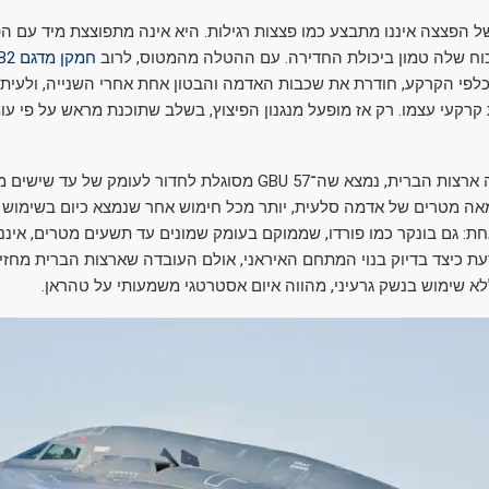
 הפצצה איננו מתבצע כמו פצצות רגילות. היא אינה מתפוצצת מיד עם ה
וח שלה טמון ביכולת החדירה. עם ההטלה מהמטוס, לרוב
חמקן מדגם B2
לפי הקרקע, חודרת את שכבות האדמה והבטון אחת אחרי השנייה, ולעית
רקעי עצמו. רק אז מופעל מנגנון הפיצוץ, בשלב שתוכנת מראש על פי ע
במבחנים שערכה ארצות הברית, נמצא שה־GBU 57 מסוגלת לחדור לעומק של
מאה מטרים של אדמה סלעית, יותר מכל חימוש אחר שנמצא כיום בשימוש 
: גם בונקר כמו פורדו, שממוקם בעומק שמונים עד תשעים מטרים, איננו 
עת כיצד בדיוק בנוי המתחם האיראני, אולם העובדה שארצות הברית מחז
ללא שימוש בנשק גרעיני, מהווה איום אסטרטגי משמעותי על טהראן.