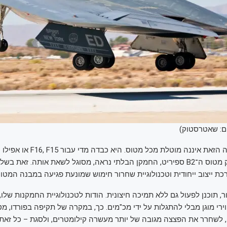
ם: שאטרסטוק)
יש לציין כי הפצצה הזאת איננה מוטלת מכל מטו
תובלה כבדים. רק מטוס ה־B2 ספיריט, החמקן הבלתי נראה, מסוגל לשאת אותה. זאת
כת ייצוב ייחודית וטכנולוגיית שחרור חימוש שמונעת פגיעה במבנה המטוס
אמור, תוכנן לפעול גם ללא תמיכה חיצונית. הודות לטכנולוגיית החמקנות שלו,
רי מוגן מבלי להתגלות על ידי מכ"מים. כך, במקרה של תקיפה בפורדו, מטו
לשחרר את הפצצה מגובה של יותר מעשרה קילומטרים, ולסגת – כל זאת