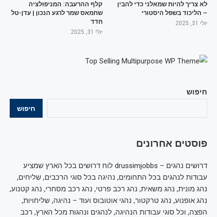
לא צריך להיות שמאלני כדי להבין
קלף ההרעבה: המניפולציה
– הליכוד בשפל היסטורי
שחמאס שמר לרגע הנכון | עדן-טל
חדד
יולי 31, 2025
יולי 31, 2025
חיפוש
חיפוש
פוסטים אחרונים
דרושים נהגים – drussimjobbs לוח דרושים בכל הארץ שמציע
עבודות לנהגים בכל התחומים, נהיגה בכל סוגי הרכבים, שליחים,
נהג מונית, נהג משאית, נהג רכב פרטי, נהג רכב מסחרי, נהג קטנוע,
נהג אופנוע, נהג טרקטור, נהגי אוטובוס ועוד – נהיגה, שליחויות,
הפצה, וכל סוגי עבודות הנהיגה, לנהגים ונהגות מכל הארץ, רכב