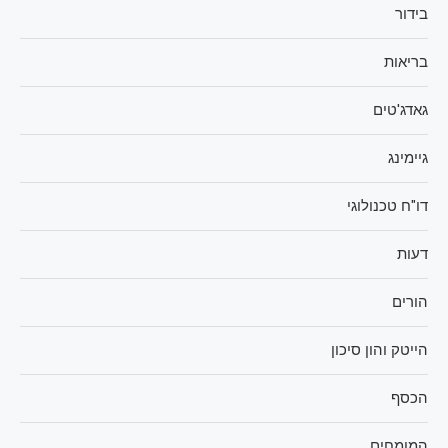
בידור
בריאות
גאדג'טים
גיימינג
דו"ח טכנולוגי
דעות
הורים
הייטק והון סיכון
הכסף
המומחים