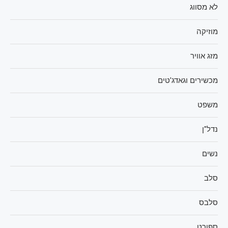
לא מסווג
מוזיקה
מזג אוויר
מכשירים וגאדג'טים
משפט
נדל"ן
נשים
סלב
סלבס
ספורט