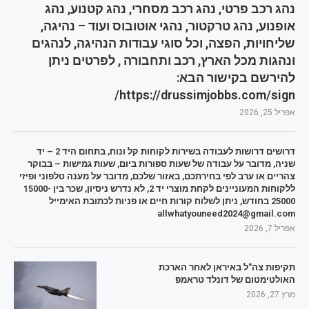
נהג רכב פרטי, נהג רכב מסחרי, נהג קטנוע, נהג
אופנוע, נהג טרקטור, נהגי אוטובוס ועוד – נהיגה,
שליחויות, הפצה, וכל סוגי עבודות הנהיגה, לנהגים
ונהגות מכל הארץ, רכב ותחבורה , לפרטים ניתן
להירשם בקישור הבא:
https://drussimjobbs.com/sign/
אפריל 25, 2026
דרושים דרושות לעבודה בשירות לקוחות קל ונוח, בתחום היד 2 – יד
שניה, מדובר על עבודה של שעות ספורות ביום, שעות גמישות – בבוקר
צהריים או ערב לפי בחירתכם, באזור שלכם, מדובר על מענה טלפוני ופיזי
ללקוחות המעוניינים לקחת מוצרי יד 2, לא נדרש ניסיון, שכר בין 15000-
25000 בחודש, ניתן לשלוח קורות חיים או פניות לכתובת האימייל
allwhatyouneed2024@gmail.com
אפריל 7, 2026
תקיפות צה"ל באיראן לאחר הארכת
האולטימטום של דונלד טראמפ
מרץ 27, 2026