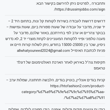
ותחבורה , לפרטים ניתן להירשם בקישור הבא:
https://drussimjobbs.com/sign/
דרושים דרושות לעבודה בשירות לקוחות קל ונוח, בתחום היד 2 –
יד שניה, מדובר על עבודה של שעות ספורות ביום, שעות גמישות –
בבוקר צהריים או ערב לפי בחירתכם, באזור שלכם, מדובר על
מענה טלפוני ופיזי ללקוחות המעוניינים לקחת מוצרי יד 2, לא נדרש
ניסיון, שכר בין 15000-25000 בחודש, ניתן לשלוח קורות חיים או
פניות לכתובת האימייל allwhatyouneed2024@gmail.com
תקיפות צה"ל באיראן לאחר הארכת האולטימטום של דונלד
טראמפ
קניות בגדים אונליין, בוטיק בגדים, הלבשה תחתונה, שמלות ערב –
https://htofashion2.com/product-
category/%d7%a9%d7%9e%d7%9c%d7%95%d7%aa-
%d7%a2%d7%a8%d7%91/
בגדי ים צנועים מידות גדולות, אופנה, בגדי ספורט לילדים, שמלות