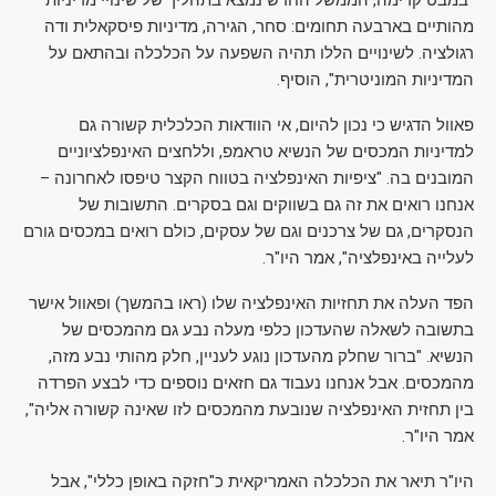
"במבט קדימה, הממשל החדש נמצא בתהליך של שינויי מדיניות
מהותיים בארבעה תחומים: סחר, הגירה, מדיניות פיסקאלית ודה
רגולציה. לשינויים הללו תהיה השפעה על הכלכלה ובהתאם על
המדיניות המוניטרית", הוסיף.
פאוול הדגיש כי נכון להיום, אי הוודאות הכלכלית קשורה גם
למדיניות המכסים של הנשיא טראמפ, וללחצים האינפלציוניים
המובנים בה. "ציפיות האינפלציה בטווח הקצר טיפסו לאחרונה –
אנחנו רואים את זה גם בשווקים וגם בסקרים. התשובות של
הנסקרים, גם של צרכנים וגם של עסקים, כולם רואים במכסים גורם
לעלייה באינפלציה", אמר היו"ר.
הפד העלה את תחזיות האינפלציה שלו (ראו בהמשך) ופאוול אישר
בתשובה לשאלה שהעדכון כלפי מעלה נבע גם מהמכסים של
הנשיא. "ברור שחלק מהעדכון נוגע לעניין, חלק מהותי נבע מזה,
מהמכסים. אבל אנחנו נעבוד גם חזאים נוספים כדי לבצע הפרדה
בין תחזית האינפלציה שנובעת מהמכסים לזו שאינה קשורה אליה",
אמר היו"ר.
היו"ר תיאר את הכלכלה האמריקאית כ"חזקה באופן כללי", אבל