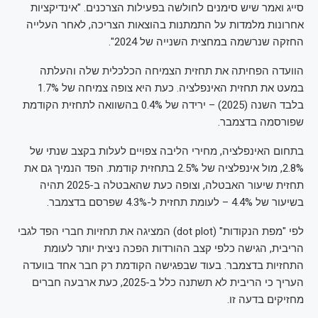
סייג ואמר שיש סימנים לחולשה בפעילות הצרכנים. "אינדיקציות
אחרונות מלמדות על התמתנות בהוצאות הצריכה, לאחר העלייה
החזקה שנרשמה במחצית השנייה של 2024".
הוועדה הפחיתה את תחזית הצמיחה הכלכלית שלה והעלתה
במעט את תחזית האינפלציה. כעת היא צופה צמיחה של 1.7%
בלבד השנה (2025) – ירידה של 0.4% בהשוואה לתחזית הקודמת
שפורסמה בדצמבר.
בתחום האינפלציה, מחירי הליבה צפויים לעלות בקצב שנתי של
2.8%, מול אינפלציה של 2.5% בתחזית קודמת. הפד הנמיך גם את
תחזית שיעור האבטלה, וצופה כעת שהאבטלה ב-2025 תהיה
בשיעור של 4.4% – לעומת תחזית ל-4.3% שפרסם בדצמבר.
לפי "מפת הנקודות" (dot plot) המציגה את תחזיות חברי הפד לגבי
הריבית, הגישה כלפי קצב ההורדות הפכה ניצית יותר לעומת
התחזיות בדצמבר. בעוד שבפגישה הקודמת רק חבר אחד בוועדה
העריך כי הריבית לא תשתנה כלל ב-2025, כעת ארבעה חברים
מחזיקים בדעה זו.