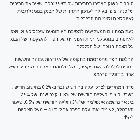
סוחרים בשוק העריכו בסבירות של 99% שהפד ישאיר את הריבית
על כנה, וציפו בעיקר לעדכון התחזיות של הבנק בנוגע לריבית,
לאינפלציה ולצמיחה הכלכלית.
כעת ממתינים המשקיעים למסיבת העיתונאים שיכנס פאוול, ויצפו
לאיתותים בנוגע למדיניות העתידית של הפד ולהשקפתו של הבנק
על מצבה הנוכחי של הכלכלה.
החלטת הפד מתפרסמת בתקופה של אי ודאות גבוהה וחששות
רחבים לכלכלה האמריקאית, בשל מלחמת המכסים שמוביל נשיא
ארה"ב דונלד טראמפ.
מדד המחירים לצרכן עלה בחודש שעבר ב-0.2% בחישוב חודשי,
כשבשוק ציפו לעלייה חודשית של 0.3% וקצב שנתי של 2.9%.
בינואר נרשמה אינפלציה של 3% ועלייה חודשית של 0.5%. שיעור
האבטלה, לעומת זאת, עלה בפברואר ל-4.1% – מעל הציפיות
ל-4%.