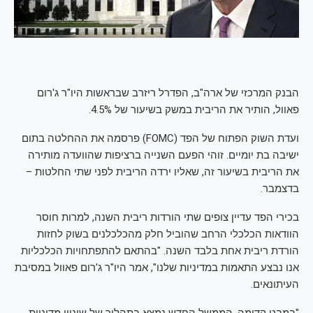
הבנק המרכזי של ארה"ב, הפדרל ריזרב שבראשות היו"ר ג'רום
פאוול, הותיר את הריבית במשק בשיעור של 4.5%.
ועדת השוק הפתוח של הפד (FOMC) פרסמה את ההחלטה בתום
ישיבה בת יומיים. זוהי הפעם השנייה ברציפות שהוועדה מותירה
את הריבית בשיעור זה, שאליו ירדה הריבית לפני שתי החלטות –
בדצמבר.
בכירי הפד עדיין צופים שתי הורדות ריבית השנה, למרות חוסר
הוודאות הכלכלי הרחב שהוביל חלק מהכלכלנים בשוק לחזות
הורדת ריבית אחת בלבד השנה. "בהתאם להתפתחויות הכלכליות
אנו נבצע התאמות במדיניות שלנו", אמר היו"ר ג'רום פאוול במסיבת
העיתונאים.