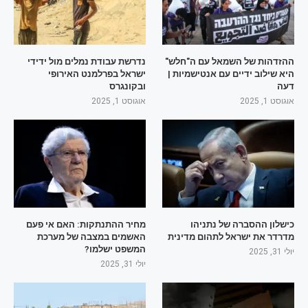
ההזדהות של השמאל עם ה"חלש"
נדרשת עבודת נמלים מול ידידי
היא שילוב ידיים עם אנטישמיות |
ישראל בפרלמנט האירופי
דעה
ובקונגרס
אוגוסט 1, 2025
אוגוסט 1, 2025
כישלון ההסברה של נתניהו
מחיר ההתנתקות: האם אי פעם
מדרדר את ישראל לתהום מדינית
האשמים במצבה של מערכת
המשפט ישלמו?
יולי 31, 2025
יולי 31, 2025