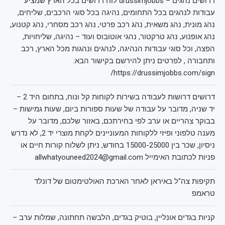
דרושים נהגים – drussimjobbs לוח דרושים בכל הארץ שמציע
עבודות לנהגים בכל התחומים, נהיגה בכל סוגי הרכבים, שליחים,
נהג מונית, נהג משאית, נהג רכב פרטי, נהג רכב מסחרי, נהג קטנוע,
נהג אופנוע, נהג טרקטור, נהגי אוטובוס ועוד – נהיגה, שליחויות,
הפצה, וכל סוגי עבודות הנהיגה, לנהגים ונהגות מכל הארץ, רכב
ותחבורה , לפרטים ניתן להירשם בקישור הבא:
https://drussimjobbs.com/sign/
דרושים דרושות לעבודה בשירות לקוחות קל ונוח, בתחום היד 2 –
יד שניה, מדובר על עבודה של שעות ספורות ביום, שעות גמישות –
בבוקר צהריים או ערב לפי בחירתכם, באזור שלכם, מדובר על
מענה טלפוני ופיזי ללקוחות המעוניינים לקחת מוצרי יד 2, לא נדרש
ניסיון, שכר בין 15000-25000 בחודש, ניתן לשלוח קורות חיים או
פניות לכתובת האימייל allwhatyouneed2024@gmail.com
תקיפות צה"ל באיראן לאחר הארכת האולטימטום של דונלד
טראמפ
קניות בגדים אונליין, בוטיק בגדים, הלבשה תחתונה, שמלות ערב –