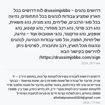
דרושים נהגים – drussimjobbs לוח דרושים בכל
הארץ שמציע עבודות לנהגים בכל התחומים, נהיגה
בכל סוגי הרכבים, שליחים, נהג מונית, נהג משאית,
נהג רכב פרטי, נהג רכב מסחרי, נהג קטנוע, נהג
אופנוע, נהג טרקטור, נהגי אוטובוס ועוד – נהיגה,
שליחויות, הפצה, וכל סוגי עבודות הנהיגה, לנהגים
ונהגות מכל הארץ, רכב ותחבורה , לפרטים ניתן
להירשם בקישור הבא:
https://drussimjobbs.com/sign/
אפריל 25, 2026
דרושים דרושות לעבודה בשירות לקוחות קל ונוח, בתחום היד 2 – יד
שניה, מדובר על עבודה של שעות ספורות ביום, שעות גמישות – בבוקר
צהריים או ערב לפי בחירתכם, באזור שלכם, מדובר על מענה טלפוני ופיזי
ללקוחות המעוניינים לקחת מוצרי יד 2, לא נדרש ניסיון, שכר בין 15000-
25000 בחודש, ניתן לשלוח קורות חיים או פניות לכתובת האימייל
allwhatyouneed2024@gmail.com
אפריל 7, 2026