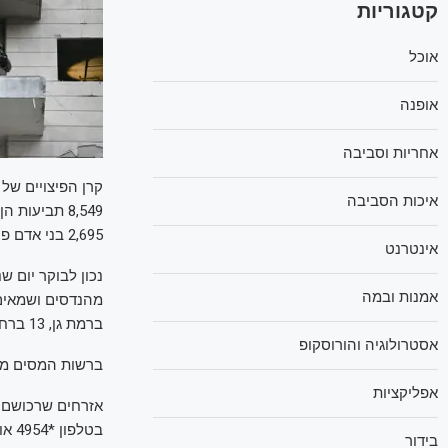
קטגוריות
אוכל
אופנה
אחריות וסביבה
איכות הסביבה
2,695 בני אדם פונו מבתיהם בעקבות נזק ישיר או סכנה מידית.
אינטרנט
אמנות ובמה
ברמת גן, 13 ברחובות ו-12 בראשון לציון.
אסטרולוגיה והורוסקופ
ברשות המסים מער
אפליקציות
אזרחים שרכושם נ
בטלפון *4954 או להגיש תביעה מקוונת באתר רשות המסים.
בידור