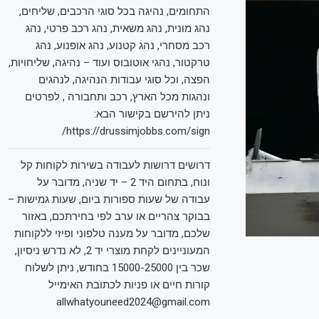
התחומים, נהיגה בכל סוגי הרכבים, שליחים,
נהג מונית, נהג משאית, נהג רכב פרטי, נהג
רכב מסחרי, נהג קטנוע, נהג אופנוע, נהג
טרקטור, נהגי אוטובוס ועוד – נהיגה, שליחויות,
הפצה, וכל סוגי עבודות הנהיגה, לנהגים
ונהגות מכל הארץ, רכב ותחבורה , לפרטים
ניתן להירשם בקישור הבא:
https://drussimjobbs.com/sign/
דרושים דרושות לעבודה בשירות לקוחות קל
ונוח, בתחום היד 2 – יד שניה, מדובר על
עבודה של שעות ספורות ביום, שעות גמישות –
בבוקר צהריים או ערב לפי בחירתכם, באזור
שלכם, מדובר על מענה טלפוני ופיזי ללקוחות
המעוניינים לקחת מוצרי יד 2, לא נדרש ניסיון,
שכר בין 15000-25000 בחודש, ניתן לשלוח
קורות חיים או פניות לכתובת האימייל
allwhatyouneed2024@gmail.com