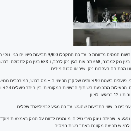
קרן הפיצויים של רשות המסים מדווחת כי עד כה התקבלו 9,900 תביע
8,549 תביעות הן בגין נזק למבנה, 668 תביעות בגין נזק לרכב, ו-83
נכון לבוקר יום שני, פועלים בשטח 90 צוותים של קרן הפיצויים – מס רכוש, המורכבים מ
יכים כי שווי התביעות שהוגשו עד כה מגיע לכמיליארד שקלים.
פגע או שביתם ניזוק מירי טילים, מוזמנים לדווח על הנזק באמצעות מוקד