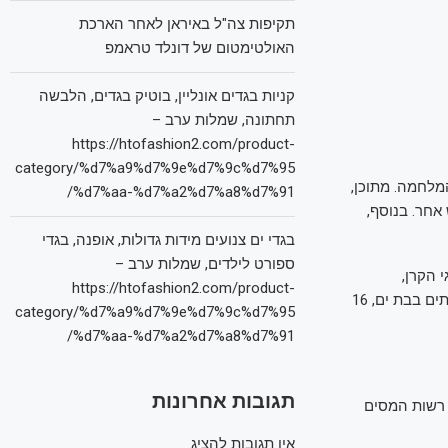
תקיפות צה"ל באיראן לאחר הארכת
האולטימטום של דונלד טראמפ
קניות בגדים אונליין, בוטיק בגדים, הלבשה
תחתונה, שמלות ערב –
https://htofashion2.com/product-
category/%d7%a9%d7%9e%d7%9c%d7%95
ות פיצויים בגין נזקי המלחמה. מתוכן,
%d7%aa-%d7%a2%d7%a8%d7%91/
6 בגין נזק לתכולה ורכוש אחר. בנוסף,
בגדי ים צנועים מידות גדולות, אופנה, בגדי
ספורט לילדים, שמלות ערב –
נציגי הקרן,
https://htofashion2.com/product-
מהנדסים ושמאים. הפעילות מתבצעת בשיתוף הרשויות המקומיות. בין היתר פועלים 24 צוותים בבת ים, 16
category/%d7%a9%d7%9e%d7%9c%d7%95
%d7%aa-%d7%a2%d7%a8%d7%91/
תגובות אחרונות
 רשות המסים
אין תגובות להציג.