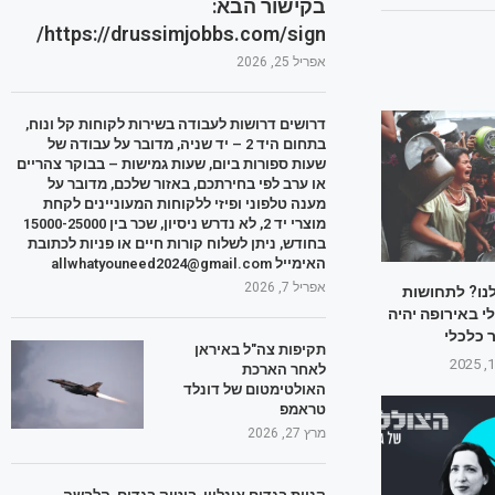
בקישור הבא:
https://drussimjobbs.com/sign/
אפריל 25, 2026
דרושים דרושות לעבודה בשירות לקוחות קל ונוח,
בתחום היד 2 – יד שניה, מדובר על עבודה של
שעות ספורות ביום, שעות גמישות – בבוקר צהריים
או ערב לפי בחירתכם, באזור שלכם, מדובר על
מענה טלפוני ופיזי ללקוחות המעוניינים לקחת
מוצרי יד 2, לא נדרש ניסיון, שכר בין 15000-25000
בחודש, ניתן לשלוח קורות חיים או פניות לכתובת
האימייל allwhatyouneed2024@gmail.com
אפריל 7, 2026
לנו? לתחושות
 באירופה יהיה
 כלכלי
תקיפות צה"ל באיראן
לאחר הארכת
האולטימטום של דונלד
טראמפ
מרץ 27, 2026