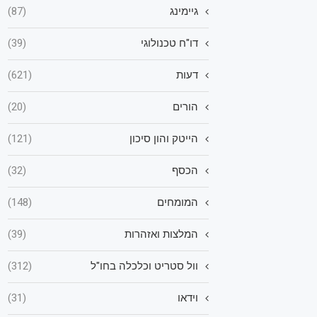
גיימינג
(87)
דו"ח טכנולוגי
(39)
דעות
(621)
הורים
(20)
הייטק והון סיכון
(121)
הכסף
(32)
המומחים
(148)
המלצות ואזהרות
(39)
וול סטריט וכלכלה בחו"ל
(312)
וידאו
(31)