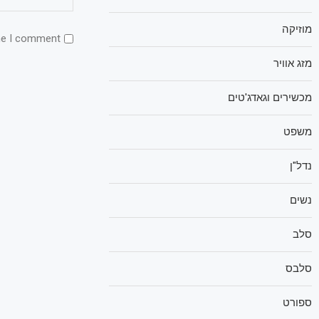
מוזיקה
me I comment.
מזג אוויר
מכשירים וגאדג'טים
משפט
נדל"ן
נשים
סלב
סלבס
ספורט