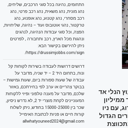
התחומים, נהיגה בכל סוגי הרכבים, שליחים,
נהג מונית, נהג משאית, נהג רכב פרטי, נהג
רכב מסחרי, נהג קטנוע, נהג אופנוע, נהג
טרקטור, נהגי אוטובוס ועוד – נהיגה, שליחויות,
הפצה, וכל סוגי עבודות הנהיגה, לנהגים
ונהגות מכל הארץ, רכב ותחבורה , לפרטים
ניתן להירשם בקישור הבא:
https://drussimjobbs.com/sign/
דרושים דרושות לעבודה בשירות לקוחות קל
ונוח, בתחום היד 2 – יד שניה, מדובר על
עבודה של שעות ספורות ביום, שעות גמישות –
בבוקר צהריים או ערב לפי בחירתכם, באזור
ץ הנלי אד
שלכם, מדובר על מענה טלפוני ופיזי ללקוחות
ל יותר ממיליון
המעוניינים לקחת מוצרי יד 2, לא נדרש ניסיון,
, עם ניו
שכר בין 15000-25000 בחודש, ניתן לשלוח
קורות חיים או פניות לכתובת האימייל
רים הגדול
allwhatyouneed2024@gmail.com
תכווצת