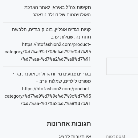
תקיפות צה"ל באיראן לאחר הארכת
האולטימטום של דונלד טראמפ
קניות בגדים אונליין, בוטיק בגדים, הלבשה
תחתונה, שמלות ערב –
https://htofashion2.com/product-
category/%d7%a9%d7%9e%d7%9c%d7%95
%d7%aa-%d7%a2%d7%a8%d7%91/
בגדי ים צנועים מידות גדולות, אופנה, בגדי
ספורט לילדים, שמלות ערב –
https://htofashion2.com/product-
category/%d7%a9%d7%9e%d7%9c%d7%95
%d7%aa-%d7%a2%d7%a8%d7%91/
תגובות אחרונות
next post
אין תגובות להציג.