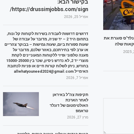
בקישור הבא:
https://drussimjobbs.com/sign/
אפריל 25, 2026
דרושים דרושות לעבודה בשירות לקוחות קל ונוח,
ונלד'ס סוגרת את
בתחום היד 2 – יד שניה, מדובר על עבודה של
אות שלה
שעות ספורות ביום, שעות גמישות – בבוקר צהריים
או ערב לפי בחירתכם, באזור שלכם, מדובר על
מענה טלפוני ופיזי ללקוחות המעוניינים לקחת
מוצרי יד 2, לא נדרש ניסיון, שכר בין 15000-25000
בחודש, ניתן לשלוח קורות חיים או פניות לכתובת
האימייל allwhatyouneed2024@gmail.com
אפריל 7, 2026
תקיפות צה"ל באיראן
לאחר הארכת
האולטימטום של דונלד
טראמפ
מרץ 27, 2026