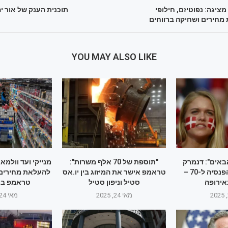
יגה: נפוטיזם, חילופי
תוכנית הענק של אור י
 מחירים ושחיקה ברווחים
YOU MAY ALSO LIKE
באים": דנמרק
"תוספת של 70 אלף משרות":
מנייקי ועד וולמא
מעלה את גיל הפנסיה ל-70 –
טראמפ אישר את המיזוג בין יו.אס
להעלאת מחירים –
אירופה
סטיל וניפון סטיל
טראמפ במ
מאי 24, 2025
מאי 24, 2025