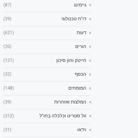
גיימינג
(87)
דו"ח טכנולוגי
(39)
דעות
(621)
הורים
(20)
הייטק והון סיכון
(121)
הכסף
(32)
המומחים
(148)
המלצות ואזהרות
(39)
וול סטריט וכלכלה בחו"ל
(312)
וידאו
(31)