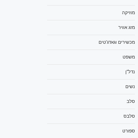
מוזיקה
מזג אוויר
מכשירים וגאדג'טים
משפט
נדל"ן
נשים
סלב
סלבס
ספורט