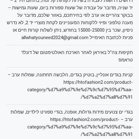
דרושים דרושות לעבודה בשירות לקוחות קל ונוח, בתחום היד 2 –
יד שניה, מדובר על עבודה של שעות ספורות ביום, שעות גמישות –
בבוקר צהריים או ערב לפי בחירתכם, באזור שלכם, מדובר על
מענה טלפוני ופיזי ללקוחות המעוניינים לקחת מוצרי יד 2, לא נדרש
ניסיון, שכר בין 15000-25000 בחודש, ניתן לשלוח קורות חיים או
פניות לכתובת האימייל allwhatyouneed2024@gmail.com
תקיפות צה"ל באיראן לאחר הארכת האולטימטום של דונלד
טראמפ
קניות בגדים אונליין, בוטיק בגדים, הלבשה תחתונה, שמלות ערב –
https://htofashion2.com/product-
category/%d7%a9%d7%9e%d7%9c%d7%95%d7%aa-
%d7%a2%d7%a8%d7%91/
בגדי ים צנועים מידות גדולות, אופנה, בגדי ספורט לילדים, שמלות
ערב – https://htofashion2.com/product-
category/%d7%a9%d7%9e%d7%9c%d7%95%d7%aa-
%d7%a2%d7%a8%d7%91/