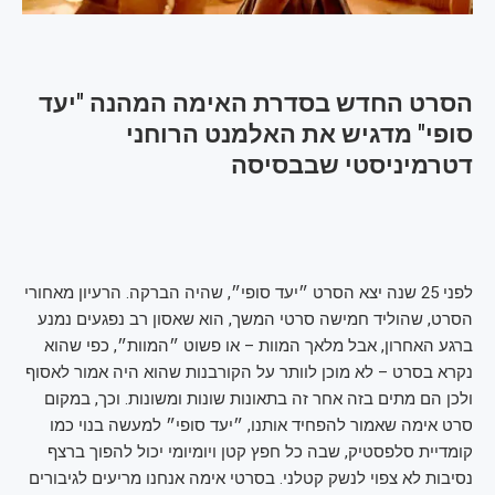
הסרט החדש בסדרת האימה המהנה "יעד
סופי" מדגיש את האלמנט הרוחני
דטרמיניסטי שבבסיסה
לפני 25 שנה יצא הסרט ״יעד סופי״, שהיה הברקה. הרעיון מאחורי 
הסרט, שהוליד חמישה סרטי המשך, הוא שאסון רב נפגעים נמנע 
ברגע האחרון, אבל מלאך המוות – או פשוט ״המוות״, כפי שהוא 
נקרא בסרט – לא מוכן לוותר על הקורבנות שהוא היה אמור לאסוף 
ולכן הם מתים בזה אחר זה בתאונות שונות ומשונות. וכך, במקום 
סרט אימה שאמור להפחיד אותנו, ״יעד סופי״ למעשה בנוי כמו 
קומדיית סלפסטיק, שבה כל חפץ קטן ויומיומי יכול להפוך ברצף 
נסיבות לא צפוי לנשק קטלני. בסרטי אימה אנחנו מריעים לגיבורים 