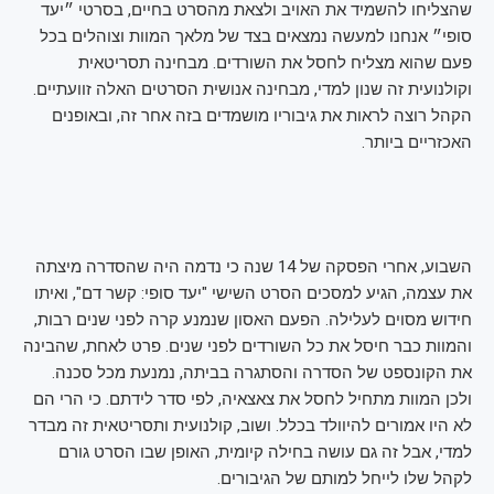
שהצליחו להשמיד את האויב ולצאת מהסרט בחיים, בסרטי ״יעד 
סופי״ אנחנו למעשה נמצאים בצד של מלאך המוות וצוהלים בכל 
פעם שהוא מצליח לחסל את השורדים. מבחינה תסריטאית 
וקולנועית זה שנון למדי, מבחינה אנושית הסרטים האלה זוועתיים. 
הקהל רוצה לראות את גיבוריו מושמדים בזה אחר זה, ובאופנים 
האכזריים ביותר.
השבוע, אחרי הפסקה של 14 שנה כי נדמה היה שהסדרה מיצתה 
את עצמה, הגיע למסכים הסרט השישי "יעד סופי: קשר דם", ואיתו 
חידוש מסוים לעלילה. הפעם האסון שנמנע קרה לפני שנים רבות, 
והמוות כבר חיסל את כל השורדים לפני שנים. פרט לאחת, שהבינה 
את הקונספט של הסדרה והסתגרה בביתה, נמנעת מכל סכנה. 
ולכן המוות מתחיל לחסל את צאצאיה, לפי סדר לידתם. כי הרי הם 
לא היו אמורים להיוולד בכלל. ושוב, קולנועית ותסריטאית זה מבדר 
למדי, אבל זה גם עושה בחילה קיומית, האופן שבו הסרט גורם 
לקהל שלו לייחל למותם של הגיבורים.