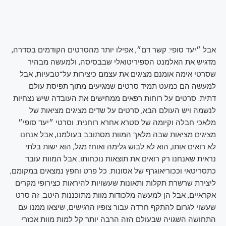
אבל ״יעד סופי: קשר דם״, אפילו יותר מהסרטים הקודמים בסדרה, 
מדגיש את האלמנט הספיריטואלי שבבסיסה, ולמעשה מבהיר 
שסרטי אימה אומנם מציגים את עצמם כיצירות על־טבעיות, אבל 
למעשה הם כמעט תמיד סרטים שמגיעים מתוך תפיסת עולם 
דתית. סרטים על רוחות רפאים ממחישים את העובדה שיש נצחיות 
לנשמה ויש העולם הבא, סרטים על שדים מציגים מציאות של 
מלאכי חבלה וקיומה של סטרא אחרא רוחנית. וסרטי ״יעד סופי״ 
מציגים מציאות שבה מלאך המוות מסתובב בעולמנו, אבל אנחנו 
לא רואים אותו, הוא לא לבוש גלימה ואוחז מגל, הוא ישות בלתי 
נראית שאנחנו רק רואים את תוצאות נוכחותו. אבל המוות עובד 
כתסריטאי וככוריאוגרף של אסונות. כל פרט וחפץ נמצאים במקומם, 
ליצירת שרשרת תקלות ותאונות שעשויות להיראות כצירופי מקרים 
אקראיים, אבל הן למעשה מלכודות מוות מתוכננות היטב. זה סרט 
שעשוי לגרום להתקף חרדה עבור צופיו הרגישים, שיצאו ממנו עם 
התחושה השגויה שבעולם הזה הרבה יותר קל למות מוות אכזרי 