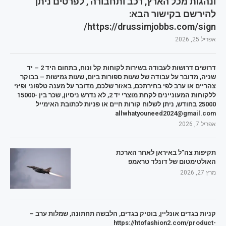
ונהגות מכל הארץ, רכב ותחבורה , לפרטים ניתן
להירשם בקישור הבא:
https://drussimjobbs.com/sign/
אפריל 25, 2026
דרושים דרושות לעבודה בשירות לקוחות קל ונוח, בתחום היד 2 – יד
שניה, מדובר על עבודה של שעות ספורות ביום, שעות גמישות – בבוקר
צהריים או ערב לפי בחירתכם, באזור שלכם, מדובר על מענה טלפוני ופיזי
ללקוחות המעוניינים לקחת מוצרי יד 2, לא נדרש ניסיון, שכר בין 15000-
25000 בחודש, ניתן לשלוח קורות חיים או פניות לכתובת האימייל
allwhatyouneed2024@gmail.com
אפריל 7, 2026
תקיפות צה"ל באיראן לאחר הארכת
האולטימטום של דונלד טראמפ
מרץ 27, 2026
קניות בגדים אונליין, בוטיק בגדים, הלבשה תחתונה, שמלות ערב –
https://htofashion2.com/product-