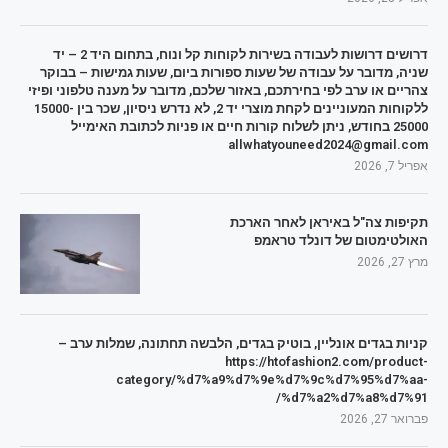
דרושים דרושות לעבודה בשירות לקוחות קל ונוח, בתחום היד 2 – יד
שניה, מדובר על עבודה של שעות ספורות ביום, שעות גמישות – בבוקר
צהריים או ערב לפי בחירתכם, באזור שלכם, מדובר על מענה טלפוני ופיזי
ללקוחות המעוניינים לקחת מוצרי יד 2, לא נדרש ניסיון, שכר בין 15000-
25000 בחודש, ניתן לשלוח קורות חיים או פניות לכתובת האימייל
allwhatyouneed2024@gmail.com
אפריל 7, 2026
תקיפות צה"ל באיראן לאחר הארכת
האולטימטום של דונלד טראמפ
מרץ 27, 2026
קניות בגדים אונליין, בוטיק בגדים, הלבשה תחתונה, שמלות ערב –
https://htofashion2.com/product-
category/%d7%a9%d7%9e%d7%9c%d7%95%d7%aa-
%d7%a2%d7%a8%d7%91/
פברואר 27, 2026