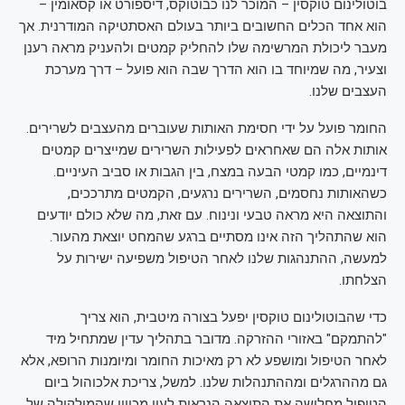
בוטולינום טוקסין – המוכר לנו כבוטוקס, דיספורט או קסאומין –
הוא אחד הכלים החשובים ביותר בעולם האסתטיקה המודרנית. אך
מעבר ליכולת המרשימה שלו להחליק קמטים ולהעניק מראה רענן
וצעיר, מה שמיוחד בו הוא הדרך שבה הוא פועל – דרך מערכת
העצבים שלנו.
החומר פועל על ידי חסימת האותות שעוברים מהעצבים לשרירים.
אותות אלה הם שאחראים לפעילות השרירים שמייצרים קמטים
דינמיים, כמו קמטי הבעה במצח, בין הגבות או סביב העיניים.
כשהאותות נחסמים, השרירים נרגעים, הקמטים מתרככים,
והתוצאה היא מראה טבעי ונינוח. עם זאת, מה שלא כולם יודעים
הוא שהתהליך הזה אינו מסתיים ברגע שהמחט יוצאת מהעור.
למעשה, ההתנהגות שלנו לאחר הטיפול משפיעה ישירות על
הצלחתו.
כדי שהבוטולינום טוקסין יפעל בצורה מיטבית, הוא צריך
"להתמקם" באזורי ההזרקה. מדובר בתהליך עדין שמתחיל מיד
לאחר הטיפול ומושפע לא רק מאיכות החומר ומיומנות הרופא, אלא
גם מההרגלים ומההתנהלות שלנו. למשל, צריכת אלכוהול ביום
הטיפול מחלישה את התוצאה הנראית לעין מכיוון שהמולקולה של