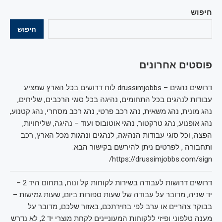
חיפוש
חיפוש
פוסטים אחרונים
דרושים נהגים – drussimjobbs לוח דרושים בכל הארץ שמציע
עבודות לנהגים בכל התחומים, נהיגה בכל סוגי הרכבים, שליחים,
נהג מונית, נהג משאית, נהג רכב פרטי, נהג רכב מסחרי, נהג קטנוע,
נהג אופנוע, נהג טרקטור, נהגי אוטובוס ועוד – נהיגה, שליחויות,
הפצה, וכל סוגי עבודות הנהיגה, לנהגים ונהגות מכל הארץ, רכב
ותחבורה , לפרטים ניתן להירשם בקישור הבא:
https://drussimjobbs.com/sign/
דרושים דרושות לעבודה בשירות לקוחות קל ונוח, בתחום היד 2 –
יד שניה, מדובר על עבודה של שעות ספורות ביום, שעות גמישות –
בבוקר צהריים או ערב לפי בחירתכם, באזור שלכם, מדובר על
מענה טלפוני ופיזי ללקוחות המעוניינים לקחת מוצרי יד 2, לא נדרש