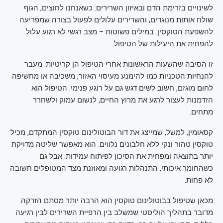
לשינויים בזרימת הדם ובאיזון השרירים. כשאנחנו לחוצים, הגוף
שולח אותות מנוגדים, והשרירים עלולים לפעול בצורה שמפריעה
להשפעת הטוקסין. במילים פשוטות – מצב רגשי לא רגוע עלול
להפחית את היעילות של הטיפול.
זו הסיבה שהשעות הראשונות אחרי הטיפול הן קריטיות. מעבר
להנחיות הטכניות כמו להימנע מעיסוי האזור, משכיבה או מחשיפה
לחום מוגזם, חשוב לשים דגש גם על רוגע פנימי. הטיפול הוא
הזדמנות לעצור לרגע את מרוץ החיים, לנשום עמוק ולשחרר
מתחים.
קסאומין, למשל, שמייצג את דור הבוטולינום טוקסין המתקדם, מכיל
טוקסין טהור ונקי ללא חלבונים נלווים. הוא מאפשר שליטה מדויקת
יותר בתוצאה ומפחית את הסיכון לפיתוח עמידות. אבל גם
כשהחומר איכותי, התנהלות רגועה ומאוזנת מצד המטופלים חשובה
לא פחות.
מכאן שטיפול בבוטולינום טוקסין הוא הרבה יותר מסתם הזרקה.
מדובר בתהליך הוליסטי שמשלב בין הרפיית השרירים לבין רגיעה