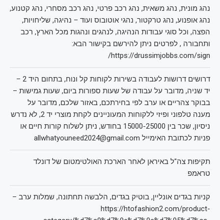
נהג מונית, נהג משאית, נהג רכב פרטי, נהג רכב מסחרי, נהג קטנוע,
נהג אופנוע, נהג טרקטור, נהגי אוטובוס ועוד – נהיגה, שליחויות,
הפצה, וכל סוגי עבודות הנהיגה, לנהגים ונהגות מכל הארץ, רכב
ותחבורה , לפרטים ניתן להירשם בקישור הבא:
https://drussimjobbs.com/sign/
דרושים דרושות לעבודה בשירות לקוחות קל ונוח, בתחום היד 2 –
יד שניה, מדובר על עבודה של שעות ספורות ביום, שעות גמישות –
בבוקר צהריים או ערב לפי בחירתכם, באזור שלכם, מדובר על
מענה טלפוני ופיזי ללקוחות המעוניינים לקחת מוצרי יד 2, לא נדרש
ניסיון, שכר בין 15000-25000 בחודש, ניתן לשלוח קורות חיים או
פניות לכתובת האימייל allwhatyouneed2024@gmail.com
תקיפות צה"ל באיראן לאחר הארכת האולטימטום של דונלד
טראמפ
קניות בגדים אונליין, בוטיק בגדים, הלבשה תחתונה, שמלות ערב –
https://htofashion2.com/product-