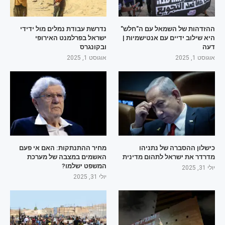
ההזדהות של השמאל עם ה"חלש"
נדרשת עבודת נמלים מול ידידי
היא שילוב ידיים עם אנטישמיות |
ישראל בפרלמנט האירופי
דעה
ובקונגרס
אוגוסט 1, 2025
אוגוסט 1, 2025
כישלון ההסברה של נתניהו
מחיר ההתנתקות: האם אי פעם
מדרדר את ישראל לתהום מדינית
האשמים במצבה של מערכת
המשפט ישלמו?
יולי 31, 2025
יולי 31, 2025