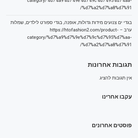
category/%d7%a9%d7%9e%d7%9c%d7%95%d7%aa-
%d7%a2%d7%a8%d7%91/
בגדי ים צנועים מידות גדולות, אופנה, בגדי ספורט לילדים, שמלות
ערב – https://htofashion2.com/product-
category/%d7%a9%d7%9e%d7%9c%d7%95%d7%aa-
%d7%a2%d7%a8%d7%91/
תגובות אחרונות
אין תגובות להציג.
עקבו אחרינו
פוסטים אחרונים