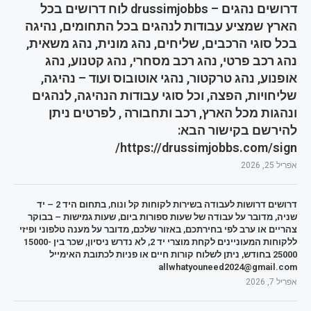
דרושים נהגים – drussimjobbs לוח דרושים בכל
הארץ שמציע עבודות לנהגים בכל התחומים, נהיגה
בכל סוגי הרכבים, שליחים, נהג מונית, נהג משאית,
נהג רכב פרטי, נהג רכב מסחרי, נהג קטנוע, נהג
אופנוע, נהג טרקטור, נהגי אוטובוס ועוד – נהיגה,
שליחויות, הפצה, וכל סוגי עבודות הנהיגה, לנהגים
ונהגות מכל הארץ, רכב ותחבורה , לפרטים ניתן
להירשם בקישור הבא:
https://drussimjobbs.com/sign/
אפריל 25, 2026
דרושים דרושות לעבודה בשירות לקוחות קל ונוח, בתחום היד 2 – יד
שניה, מדובר על עבודה של שעות ספורות ביום, שעות גמישות – בבוקר
צהריים או ערב לפי בחירתכם, באזור שלכם, מדובר על מענה טלפוני ופיזי
ללקוחות המעוניינים לקחת מוצרי יד 2, לא נדרש ניסיון, שכר בין 15000-
25000 בחודש, ניתן לשלוח קורות חיים או פניות לכתובת האימייל
allwhatyouneed2024@gmail.com
אפריל 7, 2026