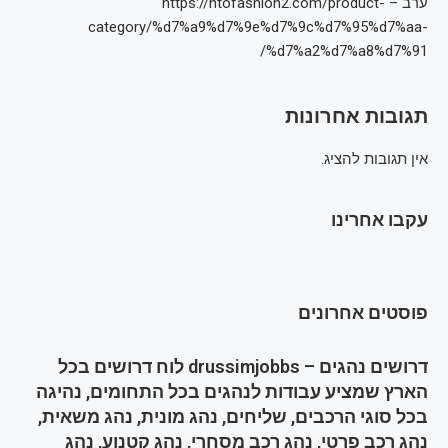
ערב – https://htofashion2.com/product-
category/%d7%a9%d7%9e%d7%9c%d7%95%d7%aa-
%d7%a2%d7%a8%d7%91/
תגובות אחרונות
אין תגובות להציג.
עקבו אחרינו
פוסטים אחרונים
דרושים נהגים – drussimjobbs לוח דרושים בכל
הארץ שמציע עבודות לנהגים בכל התחומים, נהיגה
בכל סוגי הרכבים, שליחים, נהג מונית, נהג משאית,
נהג רכב פרטי, נהג רכב מסחרי, נהג קטנוע, נהג