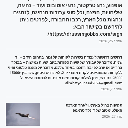
אופנוע, נהג טרקטור, נהגי אוטובוס ועוד – נהיגה,
שליחויות, הפצה, וכל סוגי עבודות הנהיגה, לנהגים
ונהגות מכל הארץ, רכב ותחבורה , לפרטים ניתן
להירשם בקישור הבא:
https://drussimjobbs.com/sign/
אפריל 25, 2026
דרושים דרושות לעבודה בשירות לקוחות קל ונוח, בתחום היד 2 – יד
שניה, מדובר על עבודה של שעות ספורות ביום, שעות גמישות – בבוקר
צהריים או ערב לפי בחירתכם, באזור שלכם, מדובר על מענה טלפוני ופיזי
ללקוחות המעוניינים לקחת מוצרי יד 2, לא נדרש ניסיון, שכר בין 15000-
25000 בחודש, ניתן לשלוח קורות חיים או פניות לכתובת האימייל
allwhatyouneed2024@gmail.com
אפריל 7, 2026
תקיפות צה"ל באיראן לאחר הארכת
האולטימטום של דונלד טראמפ
מרץ 27, 2026