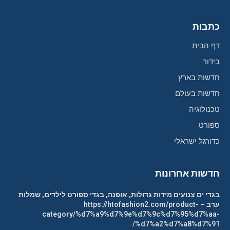
כתבות
דף הבית
בידור
חדשות בארץ
חדשות בעולם
טכנולוגיה
ספורט
כדורגל ישראלי
חדשות אחרונות
בגדי ים צנועים מידות גדולות, אופנה, בגדי ספורט לילדים, שמלות
ערב – https://htofashion2.com/product-
category/%d7%a9%d7%9e%d7%9c%d7%95%d7%aa-
%d7%a2%d7%a8%d7%91/