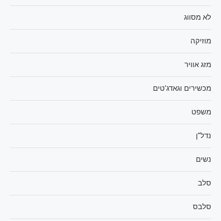
לא מסווג
מוזיקה
מזג אוויר
מכשירים וגאדג'טים
משפט
נדל"ן
נשים
סלב
סלבס