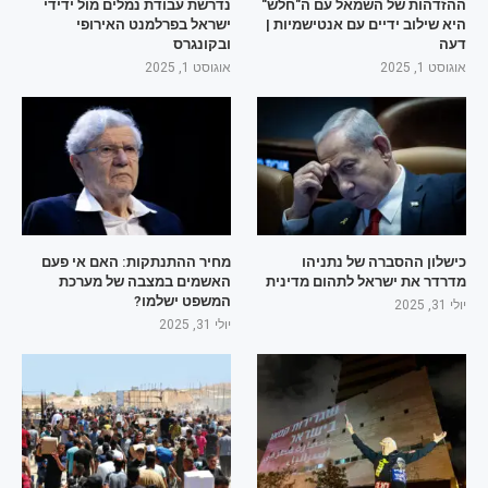
ההזדהות של השמאל עם ה"חלש"
נדרשת עבודת נמלים מול ידידי
היא שילוב ידיים עם אנטישמיות |
ישראל בפרלמנט האירופי
דעה
ובקונגרס
אוגוסט 1, 2025
אוגוסט 1, 2025
כישלון ההסברה של נתניהו
מחיר ההתנתקות: האם אי פעם
מדרדר את ישראל לתהום מדינית
האשמים במצבה של מערכת
המשפט ישלמו?
יולי 31, 2025
יולי 31, 2025