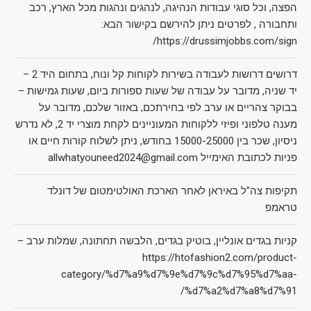
הפצה, וכל סוגי עבודות הנהיגה, לנהגים ונהגות מכל הארץ, רכב
ותחבורה , לפרטים ניתן להירשם בקישור הבא:
https://drussimjobbs.com/sign/
דרושים דרושות לעבודה בשירות לקוחות קל ונוח, בתחום היד 2 –
יד שניה, מדובר על עבודה של שעות ספורות ביום, שעות גמישות –
בבוקר צהריים או ערב לפי בחירתכם, באזור שלכם, מדובר על
מענה טלפוני ופיזי ללקוחות המעוניינים לקחת מוצרי יד 2, לא נדרש
ניסיון, שכר בין 15000-25000 בחודש, ניתן לשלוח קורות חיים או
פניות לכתובת האימייל allwhatyouneed2024@gmail.com
תקיפות צה"ל באיראן לאחר הארכת האולטימטום של דונלד
טראמפ
קניות בגדים אונליין, בוטיק בגדים, הלבשה תחתונה, שמלות ערב –
https://htofashion2.com/product-
category/%d7%a9%d7%9e%d7%9c%d7%95%d7%aa-
%d7%a2%d7%a8%d7%91/