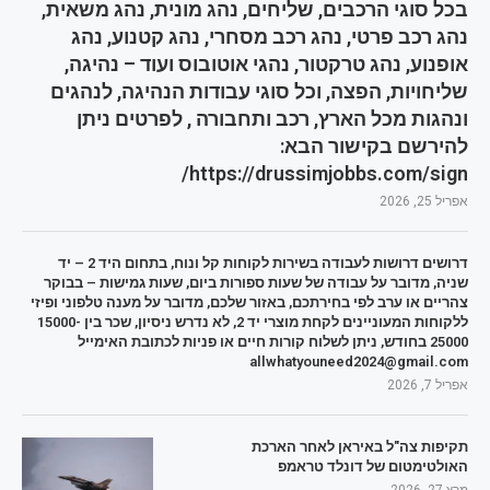
בכל סוגי הרכבים, שליחים, נהג מונית, נהג משאית,
נהג רכב פרטי, נהג רכב מסחרי, נהג קטנוע, נהג
אופנוע, נהג טרקטור, נהגי אוטובוס ועוד – נהיגה,
שליחויות, הפצה, וכל סוגי עבודות הנהיגה, לנהגים
ונהגות מכל הארץ, רכב ותחבורה , לפרטים ניתן
להירשם בקישור הבא:
https://drussimjobbs.com/sign/
אפריל 25, 2026
דרושים דרושות לעבודה בשירות לקוחות קל ונוח, בתחום היד 2 – יד
שניה, מדובר על עבודה של שעות ספורות ביום, שעות גמישות – בבוקר
צהריים או ערב לפי בחירתכם, באזור שלכם, מדובר על מענה טלפוני ופיזי
ללקוחות המעוניינים לקחת מוצרי יד 2, לא נדרש ניסיון, שכר בין 15000-
25000 בחודש, ניתן לשלוח קורות חיים או פניות לכתובת האימייל
allwhatyouneed2024@gmail.com
אפריל 7, 2026
תקיפות צה"ל באיראן לאחר הארכת
האולטימטום של דונלד טראמפ