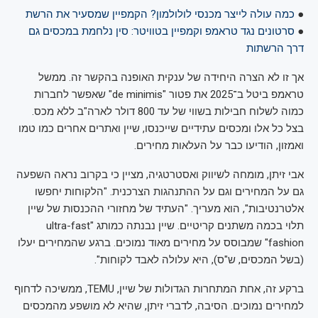
●
כמה עולה לייצר מכנסי לולולמון? הקמפיין שמסעיר את הרשת
●
סרטונים נגד טראמפ וקמפיין בטוויטר: סין נלחמת במכסים גם
דרך הרשתות
אך זו לא הצרה היחידה של ענקית האופנה בהקשר זה. ממשל
טראמפ ביטל ב־2025 את פטור "de minimis" שאפשר לחברות
כמוה לשלוח חבילות בשווי של עד 800 דולר לארה"ב ללא מכס.
בצל כל אלו ומכסים עתידיים שייכנסו, שיין ואתרים אחרים כמו טמו
ואמזון, הודיעו כבר על העלאות מחירים.
אבי זיתן, מומחה לשיווק ואסטרטגיה, מציין כי בקרוב נראה השפעה
גם על המחירים וגם על ההתנהגות הצרכנית. "הלקוחות יחפשו
אלטרנטיבות", הוא מעריך. "העתיד של מחזורי ההכנסות של שיין
תלוי בכמה משתנים קריטיים. שיין נבנתה כמותג "ultra-fast
fashion" שמבוסס על מחירים מאוד נמוכים. ברגע שהמחירים יעלו
(בשל המכסים, ש"ס), היא עלולה לאבד לקוחות".
ברקע זה, אחת המתחרות הגדולות של שיין, TEMU, ממשיכה לדחוף
למחירים נמוכים. הסיבה, לדברי זיתן, שהיא לא מושפע מהמכסים