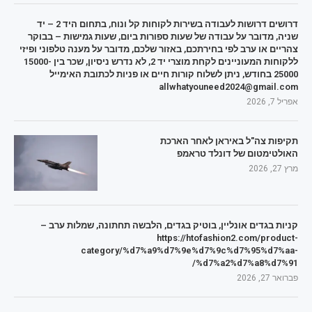
דרושים דרושות לעבודה בשירות לקוחות קל ונוח, בתחום היד 2 – יד
שניה, מדובר על עבודה של שעות ספורות ביום, שעות גמישות – בבוקר
צהריים או ערב לפי בחירתכם, באזור שלכם, מדובר על מענה טלפוני ופיזי
ללקוחות המעוניינים לקחת מוצרי יד 2, לא נדרש ניסיון, שכר בין 15000-
25000 בחודש, ניתן לשלוח קורות חיים או פניות לכתובת האימייל
allwhatyouneed2024@gmail.com
אפריל 7, 2026
תקיפות צה"ל באיראן לאחר הארכת
האולטימטום של דונלד טראמפ
מרץ 27, 2026
קניות בגדים אונליין, בוטיק בגדים, הלבשה תחתונה, שמלות ערב –
https://htofashion2.com/product-
category/%d7%a9%d7%9e%d7%9c%d7%95%d7%aa-
%d7%a2%d7%a8%d7%91/
פברואר 27, 2026