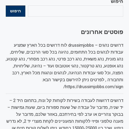
חיפוש
חיפוש
פוסטים אחרונים
דרושים נהגים – drussimjobbs לוח דרושים בכל הארץ שמציע
עבודות לנהגים בכל התחומים, נהיגה בכל סוגי הרכבים, שליחים,
נהג מונית, נהג משאית, נהג רכב פרטי, נהג רכב מסחרי, נהג קטנוע,
נהג אופנוע, נהג טרקטור, נהגי אוטובוס ועוד – נהיגה, שליחויות,
הפצה, וכל סוגי עבודות הנהיגה, לנהגים ונהגות מכל הארץ, רכב
ותחבורה , לפרטים ניתן להירשם בקישור הבא:
https://drussimjobbs.com/sign/
דרושים דרושות לעבודה בשירות לקוחות קל ונוח, בתחום היד 2 –
יד שניה, מדובר על עבודה של שעות ספורות ביום, שעות גמישות –
בבוקר צהריים או ערב לפי בחירתכם, באזור שלכם, מדובר על
מענה טלפוני ופיזי ללקוחות המעוניינים לקחת מוצרי יד 2, לא נדרש
ניסיון, שכר בין 15000-25000 בחודש, ניתן לשלוח קורות חיים או