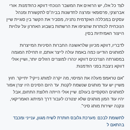
לצד כל אלו, יש הרואים את המשבר הנוכחי דווקא כהזדמנות. אורי
אברוצקי, פרסומאי ומרצה לחדשנות בביה"ס לתקשורת ומנהל
עסקים במכללה האקדמית נתניה, מסביר את הקשר בין סוגיית שיין
הנוכחית לכותרות שהציפו את הרשתות בשבוע האחרון על עלויות
הייצור האמיתיות בסין.
לדבריו, דווקא מכיוון שלראשונה החברות הסיניות המייצרות
למותגים הודיעו כמה באמת עולה לייצר אותם, זו תחילת המגמה
במסגרתה הצרכנים דווקא ינהרו למוצרים הזולים יותר, ושיין אולי
דווקא ניצבת בפני הזדמנות.
"אם טראמפ מעלה את המיסוי, מה יקרה למותג נייקי? יתייקר. חוץ
משיין יש עוד מותגים שנשמח לקנות. עד היום הסינים היו יצרן אפור
למותגים הסקסיים בעולם. שיין אולי הייתה חלוצת התחום, אבל
יהיו עוד המון מותגים שלא יצטרכו לעבור דרך המיתוג האמריקאי,
ונקנה ישירות מותג סיני".
לתשומת לבכם: מערכת גלובס חותרת לשיח מגוון, ענייני ומכבד
בהתאם ל