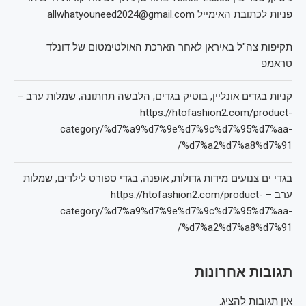
פניות לכתובת האימייל allwhatyouneed2024@gmail.com
תקיפות צה"ל באיראן לאחר הארכת האולטימטום של דונלד
טראמפ
קניות בגדים אונליין, בוטיק בגדים, הלבשה תחתונה, שמלות ערב –
https://htofashion2.com/product-
category/%d7%a9%d7%9e%d7%9c%d7%95%d7%aa-
%d7%a2%d7%a8%d7%91/
בגדי ים צנועים מידות גדולות, אופנה, בגדי ספורט לילדים, שמלות
ערב – https://htofashion2.com/product-
category/%d7%a9%d7%9e%d7%9c%d7%95%d7%aa-
%d7%a2%d7%a8%d7%91/
תגובות אחרונות
אין תגובות להציג.