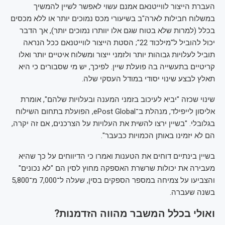
העברת הייצור לווייטנאם אמנם עשוי לאפשר לשיין להמשיך
במשלוח חבילות לארה"ב בשיעורי מכס נמוכים יותר או ללא מכסים
בכלל (למרות שלא בטוח שגם אלו יוותרו נמוכים יותר), אך הדבר
יכול להוביל ל"מילכוד 22"; הסטת הייצור לווייטנאם ככל הנראה
תוביל לעלויות גבוהות יותר ולזמני ייצור ומשלוח איטיים יותר ואלו
קריטיים בתעשייה בה פועלת שיין. לפיכך, יש מי שסבורים כי היא
תאלץ לבצע שינוי יסודי במודל העסקי שלה.
שינוי שכזה "יביא לעיכוב בזמני המענה ובעלויות שלהם", אומרת
אליסון לייפילד, מנהלת ב־ePost Global, הפועלת בתחום השילוח
בגלובלי. "בשיין ירצו להשית את העלויות על הצרכנים, אם זה יקרה,
הם לא יזמינו באותן הכמויות כבעבר".
בשיין בינתיים דוחים את הטענות ואמרו כי הדיווחים על כך שהיא
מעבירה את יכולות שרשרת האספקה מחוץ לסין הם "לא נכונים"
והצביעו על צמיחה במספר הספקים בסין, שעלה ל־7,000 מ־5,800
בשנה שעברה.
ואולי בכלל המשבר מהווה הזדמנות?