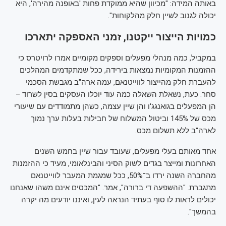
באותה המידה: "מכיוון שהיא ממוקדת פחות 'באופנה מהירה', היא
יכולה לגנוב לשיין חלק מהלקוחות".
כמויות הייצור ייקטנו, זמני האספקה יתארכו
במקביל, כמה מנהלי מפעלים וספקים מקומיים אמרו לרויטרס כי
ההזמנות המקומיות נמצאות בירידה, ככל שמתקדמים המהלכים
להעברת חלק מהייצור לווייטנאם, עמה ארה"ב מגבשת הסכמי
סחר. כעת, נשאלת השאלה כמה עוד יוכלו העסקים בסין לשרוד –
הן המפעלים בגואנגג'ו והן שיין עצמה, כשהן מתמודדים עם שיעורי
מכס של 145% וביטול המשלוח של חבילות בעלות ערך נמוך
לארה"ב ללא תשלום מכס.
אחד מאותם בעלי מפעלים, שעובד עבור שיין בחמש השנים
האחרונות ומייצר בגדים לשוק הסיני והבינלאומי, מעיד כי ההזמנות
מהחברה השנה ירדו ב־50%, ככל שמגמת המעבר לווייטנאם
מתגברת. "ההשפעה די ברורה", אמר. "המכסים אינם משהו שאנחנו
יכולים לראות לו סוף בעתיד הנראה לעין, ואיננו יודעים מה יקרה
בהמשך".