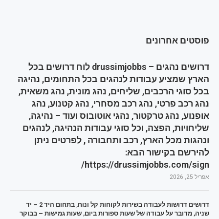
פוסטים אחרונים
דרושים נהגים – drussimjobbs לוח דרושים בכל
הארץ שמציע עבודות לנהגים בכל התחומים, נהיגה
בכל סוגי הרכבים, שליחים, נהג מונית, נהג משאית,
נהג רכב פרטי, נהג רכב מסחרי, נהג קטנוע, נהג
אופנוע, נהג טרקטור, נהגי אוטובוס ועוד – נהיגה,
שליחויות, הפצה, וכל סוגי עבודות הנהיגה, לנהגים
ונהגות מכל הארץ, רכב ותחבורה , לפרטים ניתן
להירשם בקישור הבא:
https://drussimjobbs.com/sign/
אפריל 25, 2026
דרושים דרושות לעבודה בשירות לקוחות קל ונוח, בתחום היד 2 – יד
שניה, מדובר על עבודה של שעות ספורות ביום, שעות גמישות – בבוקר