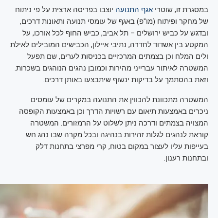
במסגרת זו, שוטרי
אגף התנועה
יוצבו בפריסה ארצית על פי ניתוח
של מחקר ופיתוח (מו"פ) באגף של עומסי תנועה ותאונות דרכים,
ובדגש על כביש ירושלים – תל אביב, כביש החוף לכל אורכו, על
המקטע בין אשדוד לחדרה, נתיבי איילון, הכבישים המובילים לאילת
ולים המלח וכן בצמתים המרכזיים בכניסות לערים, שם תפעל
המשטרה לאיתור עברייני מהירות וכמובן נהגים הנוהגים בשכרות.
וזאת בהסתמך על בדיקות ינשוף שיתבצעו באותן דרכים.
המשטרה מתכוונת להכווין את התנועה במקרים של עומסים
ניכרים באמצעות תיאום עם רשויות הדרך וכן באמצעות הקופסה
המצויה בצמתים ודרכה ניתן לשלוט על הרמזורים. המשטרה
קוראת לנהגים לגלות זהירות בנהיגה ובכל מקרה שבו נהג חש
בעייפות עליו לעצור במקום בטוח, קרי מפרצי בתחנות דלק
ובתחנות רענון.