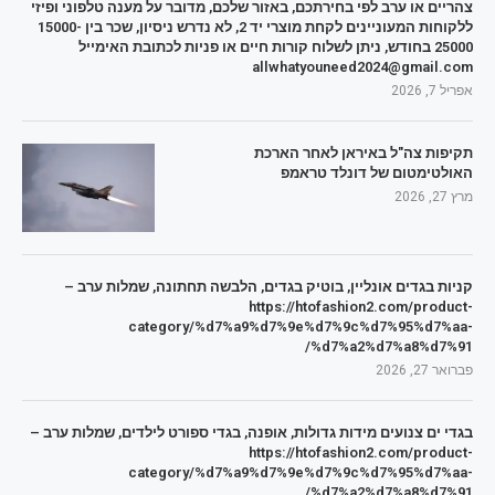
צהריים או ערב לפי בחירתכם, באזור שלכם, מדובר על מענה טלפוני ופיזי
ללקוחות המעוניינים לקחת מוצרי יד 2, לא נדרש ניסיון, שכר בין 15000-
25000 בחודש, ניתן לשלוח קורות חיים או פניות לכתובת האימייל
allwhatyouneed2024@gmail.com
אפריל 7, 2026
תקיפות צה"ל באיראן לאחר הארכת
האולטימטום של דונלד טראמפ
מרץ 27, 2026
קניות בגדים אונליין, בוטיק בגדים, הלבשה תחתונה, שמלות ערב –
https://htofashion2.com/product-
category/%d7%a9%d7%9e%d7%9c%d7%95%d7%aa-
%d7%a2%d7%a8%d7%91/
פברואר 27, 2026
בגדי ים צנועים מידות גדולות, אופנה, בגדי ספורט לילדים, שמלות ערב –
https://htofashion2.com/product-
category/%d7%a9%d7%9e%d7%9c%d7%95%d7%aa-
%d7%a2%d7%a8%d7%91/