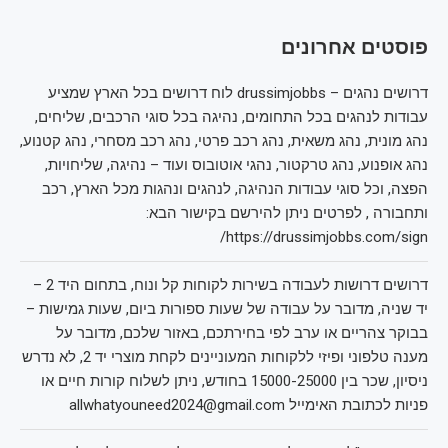
פוסטים אחרונים
דרושים נהגים – drussimjobbs לוח דרושים בכל הארץ שמציע
עבודות לנהגים בכל התחומים, נהיגה בכל סוגי הרכבים, שליחים,
נהג מונית, נהג משאית, נהג רכב פרטי, נהג רכב מסחרי, נהג קטנוע,
נהג אופנוע, נהג טרקטור, נהגי אוטובוס ועוד – נהיגה, שליחויות,
הפצה, וכל סוגי עבודות הנהיגה, לנהגים ונהגות מכל הארץ, רכב
ותחבורה , לפרטים ניתן להירשם בקישור הבא:
https://drussimjobbs.com/sign/
דרושים דרושות לעבודה בשירות לקוחות קל ונוח, בתחום היד 2 –
יד שניה, מדובר על עבודה של שעות ספורות ביום, שעות גמישות –
בבוקר צהריים או ערב לפי בחירתכם, באזור שלכם, מדובר על
מענה טלפוני ופיזי ללקוחות המעוניינים לקחת מוצרי יד 2, לא נדרש
ניסיון, שכר בין 15000-25000 בחודש, ניתן לשלוח קורות חיים או
פניות לכתובת האימייל allwhatyouneed2024@gmail.com