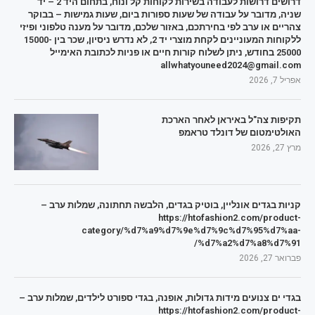
דרושים דרושות לעבודה בשירות לקוחות קל ונוח, בתחום היד 2 – יד
שניה, מדובר על עבודה של שעות ספורות ביום, שעות גמישות – בבוקר
צהריים או ערב לפי בחירתכם, באזור שלכם, מדובר על מענה טלפוני ופיזי
ללקוחות המעוניינים לקחת מוצרי יד 2, לא נדרש ניסיון, שכר בין 15000-
25000 בחודש, ניתן לשלוח קורות חיים או פניות לכתובת האימייל
allwhatyouneed2024@gmail.com
אפריל 7, 2026
תקיפות צה"ל באיראן לאחר הארכת
האולטימטום של דונלד טראמפ
מרץ 27, 2026
קניות בגדים אונליין, בוטיק בגדים, הלבשה תחתונה, שמלות ערב –
https://htofashion2.com/product-
category/%d7%a9%d7%9e%d7%9c%d7%95%d7%aa-
%d7%a2%d7%a8%d7%91/
פברואר 27, 2026
בגדי ים צנועים מידות גדולות, אופנה, בגדי ספורט לילדים, שמלות ערב –
https://htofashion2.com/product-