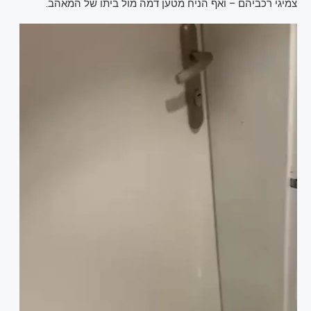
צמיגי רכביהם – ואף הניח מטען דמה מול ביתו של המאהב.