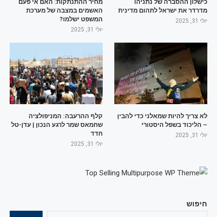
כישלון ההסברה של נתניהו
מחיר ההתנתקות: האם אי פעם
מדרדר את ישראל לתהום מדינית
האשמים במצבה של מערכת
המשפט ישלמו?
יולי 31, 2025
יולי 31, 2025
לא צריך להיות שמאלני כדי להבין
קלף ההרעבה: המניפולציה
– הליכוד בשפל היסטורי
שחמאס שמר לרגע הנכון | עדן-טל
חדד
יולי 31, 2025
יולי 31, 2025
חיפוש