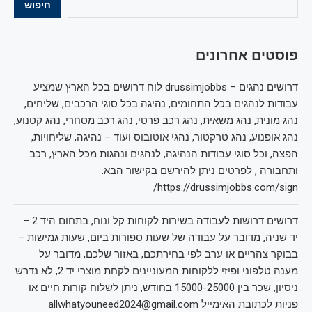
חיפוש
פוסטים אחרונים
דרושים נהגים – drussimjobbs לוח דרושים בכל הארץ שמציע
עבודות לנהגים בכל התחומים, נהיגה בכל סוגי הרכבים, שליחים,
נהג מונית, נהג משאית, נהג רכב פרטי, נהג רכב מסחרי, נהג קטנוע,
נהג אופנוע, נהג טרקטור, נהגי אוטובוס ועוד – נהיגה, שליחויות,
הפצה, וכל סוגי עבודות הנהיגה, לנהגים ונהגות מכל הארץ, רכב
ותחבורה , לפרטים ניתן להירשם בקישור הבא:
https://drussimjobbs.com/sign/
דרושים דרושות לעבודה בשירות לקוחות קל ונוח, בתחום היד 2 –
יד שניה, מדובר על עבודה של שעות ספורות ביום, שעות גמישות –
בבוקר צהריים או ערב לפי בחירתכם, באזור שלכם, מדובר על
מענה טלפוני ופיזי ללקוחות המעוניינים לקחת מוצרי יד 2, לא נדרש
ניסיון, שכר בין 15000-25000 בחודש, ניתן לשלוח קורות חיים או
פניות לכתובת האימייל allwhatyouneed2024@gmail.com