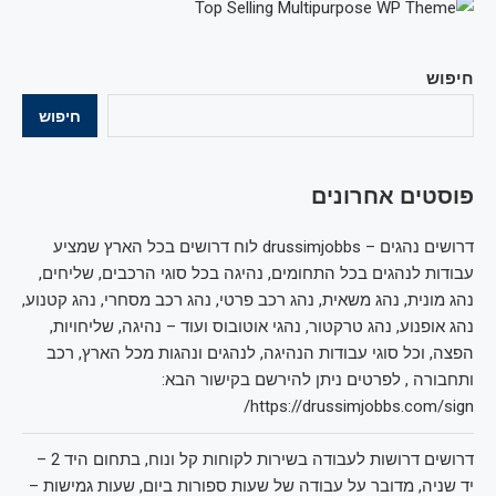
חיפוש
חיפוש
פוסטים אחרונים
דרושים נהגים – drussimjobbs לוח דרושים בכל הארץ שמציע
עבודות לנהגים בכל התחומים, נהיגה בכל סוגי הרכבים, שליחים,
נהג מונית, נהג משאית, נהג רכב פרטי, נהג רכב מסחרי, נהג קטנוע,
נהג אופנוע, נהג טרקטור, נהגי אוטובוס ועוד – נהיגה, שליחויות,
הפצה, וכל סוגי עבודות הנהיגה, לנהגים ונהגות מכל הארץ, רכב
ותחבורה , לפרטים ניתן להירשם בקישור הבא:
https://drussimjobbs.com/sign/
דרושים דרושות לעבודה בשירות לקוחות קל ונוח, בתחום היד 2 –
יד שניה, מדובר על עבודה של שעות ספורות ביום, שעות גמישות –