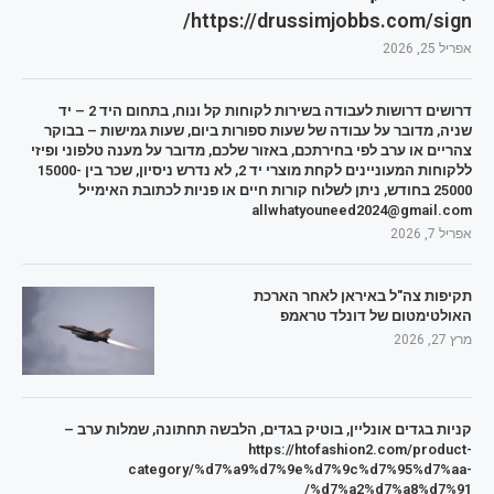
https://drussimjobbs.com/sign/
אפריל 25, 2026
דרושים דרושות לעבודה בשירות לקוחות קל ונוח, בתחום היד 2 – יד
שניה, מדובר על עבודה של שעות ספורות ביום, שעות גמישות – בבוקר
צהריים או ערב לפי בחירתכם, באזור שלכם, מדובר על מענה טלפוני ופיזי
ללקוחות המעוניינים לקחת מוצרי יד 2, לא נדרש ניסיון, שכר בין 15000-
25000 בחודש, ניתן לשלוח קורות חיים או פניות לכתובת האימייל
allwhatyouneed2024@gmail.com
אפריל 7, 2026
תקיפות צה"ל באיראן לאחר הארכת
האולטימטום של דונלד טראמפ
מרץ 27, 2026
קניות בגדים אונליין, בוטיק בגדים, הלבשה תחתונה, שמלות ערב –
https://htofashion2.com/product-
category/%d7%a9%d7%9e%d7%9c%d7%95%d7%aa-
%d7%a2%d7%a8%d7%91/