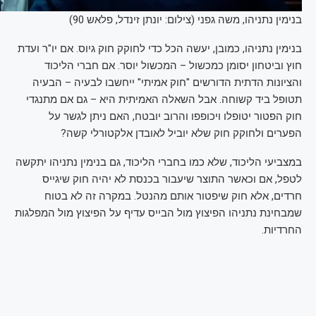
בנימין נתניהו, משה גפני (צילום: יונתן זינדל, פלאש 90)
בנימין נתניהו, כמובן, יעשה הכל כדי לחוקק חוק גיוס. אם יו"ר ועדת
חוץ וביטחון יסומן כמכשול – המכשול יוסר. אם חברי הליכוד
והציונות הדתית הדורשים "חוק אמיתי" ייחשבו לבעיה – הבעיה
תטופל ביד קשוחה. אבל השאלה האמיתית היא – גם אם מתנגדי
חוק הפטור יטופלו ויכופפו והרוב יובטח, האם ניתן לגשר על
הפערים ולחוקק חוק שלא יוביל לאובדן אלקטורלי קשה?
במצביעי הליכוד, שלא כמו בחברי הליכוד, גם בנימין נתניהו יתקשה
לטפל, אם וכאשר התוצר שיעבור בכנסת לא יהיה חוק שיגייס
חרדים, אלא חוק שיפטור אותם מהנטל. במקרה זה לא בטוח
שמבחינת נתניהו הפיצוץ מול הבייס עדיף על הפיצוץ מול המפלגות
החרדיות.