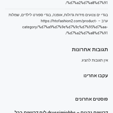
%d7%a2%d7%a8%d7%91/
בגדי ים צנועים מידות גדולות, אופנה, בגדי ספורט לילדים, שמלות
ערב – https://htofashion2.com/product-
category/%d7%a9%d7%9e%d7%9c%d7%95%d7%aa-
%d7%a2%d7%a8%d7%91/
תגובות אחרונות
אין תגובות להציג.
עקבו אחרינו
פוסטים אחרונים
דרושים נהגים – drussimjobbs לוח דרושים בכל