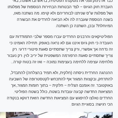
כבר אז נימק גפני את מסקנתו הפסימית, בראש ובראשונה, באי
העברת חוק הגיוס – לצד הבטחות הבחירות הנוספות של מפלגתו
ושל מפלגת ש"ס שניתנו לבוחריהם ולא קוימו. מה נשתנה מאז,
בשנה הנוספת שעברה לה ולא הביאה לחרדים את הבשורה
המיוחלת? ובכן, השתנה כן השתנה.
הפוליטיקאים והרבנים החרדים עברו מספר שלבי התמודדות עם
העובדה כי חוק גיוס איננו וגם לא נראה באופק. תחילה האמינו כי
זה נדחה אך אפשרי, ורק צריך שתסתיים סאגת פיטורי דרעי. רק
צריך שתסתיים סאגת הרפורמה המשפטית של יריב לוין. רק נעבור
מלחימה עצימה ללחימה בעצימות נמוכה – ואז זה בטוח קורה…
ההנהגה החרדית ניסתה (חלקית, ולא תמיד בהצלחה) להתבדל,
להתרחק, ובקצוות המגזר אף להתכחש לקטסטרופה של השבעה
באוקטובר. זה אומנם הצליח – חלקית – בתוך חומות המגזר, אך
המציאות החדשה קבעה עובדות בשטח, כולל בשטח הפוליטי.
החרדים נאלצו להיפגש עם המציאות החדשה הזאת דווקא בנקודה
הכי רגישה: בסוגיית הגיוס.