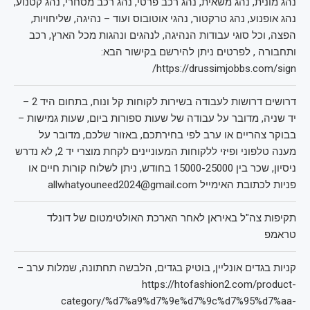
נהג מונית, נהג משאית, נהג רכב פרטי, נהג רכב מסחרי, נהג קטנוע,
נהג אופנוע, נהג טרקטור, נהגי אוטובוס ועוד – נהיגה, שליחויות,
הפצה, וכל סוגי עבודות הנהיגה, לנהגים ונהגות מכל הארץ, רכב
ותחבורה , לפרטים ניתן להירשם בקישור הבא:
https://drussimjobbs.com/sign/
דרושים דרושות לעבודה בשירות לקוחות קל ונוח, בתחום היד 2 –
יד שניה, מדובר על עבודה של שעות ספורות ביום, שעות גמישות –
בבוקר צהריים או ערב לפי בחירתכם, באזור שלכם, מדובר על
מענה טלפוני ופיזי ללקוחות המעוניינים לקחת מוצרי יד 2, לא נדרש
ניסיון, שכר בין 15000-25000 בחודש, ניתן לשלוח קורות חיים או
פניות לכתובת האימייל allwhatyouneed2024@gmail.com
תקיפות צה"ל באיראן לאחר הארכת האולטימטום של דונלד
טראמפ
קניות בגדים אונליין, בוטיק בגדים, הלבשה תחתונה, שמלות ערב –
https://htofashion2.com/product-
category/%d7%a9%d7%9e%d7%9c%d7%95%d7%aa-