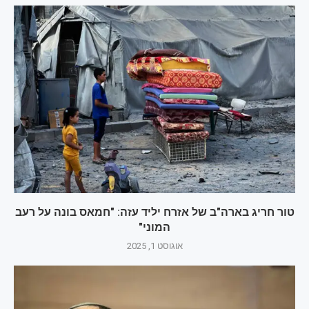
טור חריג בארה"ב של אזרח יליד עזה: "חמאס בונה על רעב
המוני"
אוגוסט 1, 2025