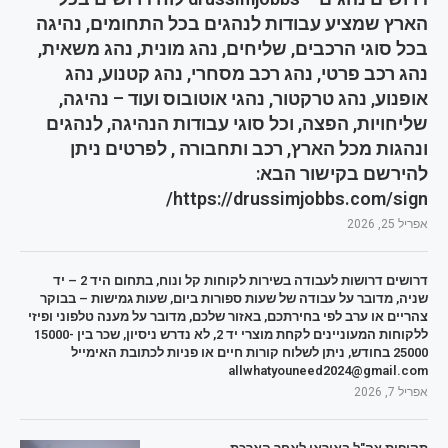
הארץ שמציע עבודות לנהגים בכל התחומים, נהיגה
בכל סוגי הרכבים, שליחים, נהג מונית, נהג משאית,
נהג רכב פרטי, נהג רכב מסחרי, נהג קטנוע, נהג
אופנוע, נהג טרקטור, נהגי אוטובוס ועוד – נהיגה,
שליחויות, הפצה, וכל סוגי עבודות הנהיגה, לנהגים
ונהגות מכל הארץ, רכב ותחבורה , לפרטים ניתן
להירשם בקישור הבא:
https://drussimjobbs.com/sign/
אפריל 25, 2026
דרושים דרושות לעבודה בשירות לקוחות קל ונוח, בתחום היד 2 – יד
שניה, מדובר על עבודה של שעות ספורות ביום, שעות גמישות – בבוקר
צהריים או ערב לפי בחירתכם, באזור שלכם, מדובר על מענה טלפוני ופיזי
ללקוחות המעוניינים לקחת מוצרי יד 2, לא נדרש ניסיון, שכר בין 15000-
25000 בחודש, ניתן לשלוח קורות חיים או פניות לכתובת האימייל
allwhatyouneed2024@gmail.com
אפריל 7, 2026