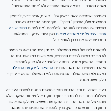
כשהרב
דוב לנדו
הליטאי מעביר מסר זהה לזה של הרב
משה
מאיה
המזרחי – כנראה שזאת העובדה ולא "אחת האפשרויות".
האמירה שתחילה יצאה בראיון של יו"ר ש"ס, אריה דרעי, לביטאון
המפלגתי שלו, העיתון " הדרך" – תוך יממה התבררה כעמדה
רשמית של החרדים לגווניהם ולפלגיהם. "אם לפחות
בחור ישיבה
אחד ייעצר על ידי משטרה צבאית
בגין היותו עריק – המפלגות
החרדיות יעשו את דרכן לאופוזיציה".
לתשומת ליבו של ראש הממשלה,
בנימין נתניהו
: נראה כי הפעם
לא מדובר באיום לצרכים פוליטיים, אלא פשוט במציאות. נתניהו
החשדן והחששן מטבעו, בטח ער למצב זה ולא זקוק לתמרורי
אזהרה חיצוניים. ההנהגה החרדית
הבשילה לפרק את החבילה
,
כמעט ולא נשאר אצלה הסנטימנט כלפי הממשלה שהיא – עדיין –
חלק חשוב ממנה.
בעוד כשבועיים וחצי הכנסת תחזור מפגרת החגים לשגרת העבודה
שעלולה במהירות להתבהר כסוף פסוק. האולטימטום השקט והלא
פומבי של ההנהגה החרדית: התקדמות משמעותית לקראת אישור
החוק תוך חודש או גירושין, צריך להטריד את נתניהו יותר ממאה