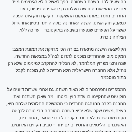
בהישג יד לפני השבת השחורה והפך לאשליה לא לגיטימית מייד
אחריה. המציאות החדשה העלתה רף והגבירה ציפיות, בעוד
החרדים נותרו באותו המקום ההשקפתי. חקיקת חוק גיוס הפכה
למאבק חוק הגיוס. השנה האחרונה כולה הייתה ניסיון אחד גדול
לגשר על הפערים שנפערו בשבעה באוקטובר – עד כה ללא
הצלחה ניכרת.
הקלישאה הישנה מתארת בצורה הכי מדויקת את תמונת המצב:
המקסימום שהחרדים מוכנים לתרום לצה"ל במציאות החדשה,
שנה וחצי מפרוץ המלחמה, לא הצליח להתקרב למינימום שלא רק
צה"ל, אלא החברה הישראלית הלא חרדית כולה, מוכנה לקבל
בתור מוסכמה.
המספרים והפרמטרים לא מאוד השתנו, גם אחרי עשרות דיונים על
חוק גיוס שהתקיימו בוועדת חוץ וביטחון. מה שאכן השתנה זאת
ההבנה בקרב ההנהגה החרדית כי הממשלה החלומית שלהם היא,
בעצם, משיח שקר שלא יביא בשורה. ההוכחה הכי טובה לכך זה
הקונצנזוס שנוצר לאחרונה בקרב כל רבני המגזר, הספרדים,
האשכנזים, הליטאים והחסידים גם יחד – סביב הקווים האדומים.