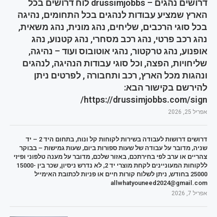
דרושים נהגים – drussimjobbs לוח דרושים בכל
הארץ שמציע עבודות לנהגים בכל התחומים, נהיגה
בכל סוגי הרכבים, שליחים, נהג מונית, נהג משאית,
נהג רכב פרטי, נהג רכב מסחרי, נהג קטנוע, נהג
אופנוע, נהג טרקטור, נהגי אוטובוס ועוד – נהיגה,
שליחויות, הפצה, וכל סוגי עבודות הנהיגה, לנהגים
ונהגות מכל הארץ, רכב ותחבורה , לפרטים ניתן
להירשם בקישור הבא:
https://drussimjobbs.com/sign/
אפריל 25, 2026
דרושים דרושות לעבודה בשירות לקוחות קל ונוח, בתחום היד 2 – יד
שניה, מדובר על עבודה של שעות ספורות ביום, שעות גמישות – בבוקר
צהריים או ערב לפי בחירתכם, באזור שלכם, מדובר על מענה טלפוני ופיזי
ללקוחות המעוניינים לקחת מוצרי יד 2, לא נדרש ניסיון, שכר בין 15000-
25000 בחודש, ניתן לשלוח קורות חיים או פניות לכתובת האימייל
allwhatyouneed2024@gmail.com
אפריל 7, 2026