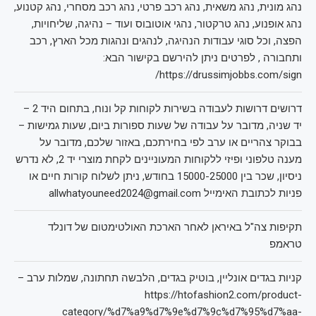
נהג מונית, נהג משאית, נהג רכב פרטי, נהג רכב מסחרי, נהג קטנוע,
נהג אופנוע, נהג טרקטור, נהגי אוטובוס ועוד – נהיגה, שליחויות,
הפצה, וכל סוגי עבודות הנהיגה, לנהגים ונהגות מכל הארץ, רכב
ותחבורה , לפרטים ניתן להירשם בקישור הבא:
https://drussimjobbs.com/sign/
דרושים דרושות לעבודה בשירות לקוחות קל ונוח, בתחום היד 2 –
יד שניה, מדובר על עבודה של שעות ספורות ביום, שעות גמישות –
בבוקר צהריים או ערב לפי בחירתכם, באזור שלכם, מדובר על
מענה טלפוני ופיזי ללקוחות המעוניינים לקחת מוצרי יד 2, לא נדרש
ניסיון, שכר בין 15000-25000 בחודש, ניתן לשלוח קורות חיים או
פניות לכתובת האימייל allwhatyouneed2024@gmail.com
תקיפות צה"ל באיראן לאחר הארכת האולטימטום של דונלד
טראמפ
קניות בגדים אונליין, בוטיק בגדים, הלבשה תחתונה, שמלות ערב –
https://htofashion2.com/product-
category/%d7%a9%d7%9e%d7%9c%d7%95%d7%aa-