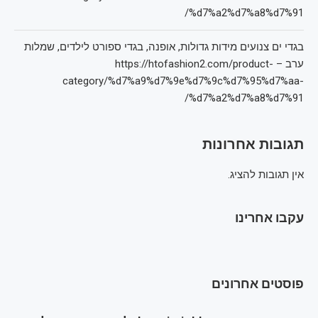
%d7%a2%d7%a8%d7%91/
בגדי ים צנועים מידות גדולות, אופנה, בגדי ספורט לילדים, שמלות
ערב – https://htofashion2.com/product-
category/%d7%a9%d7%9e%d7%9c%d7%95%d7%aa-
%d7%a2%d7%a8%d7%91/
תגובות אחרונות
אין תגובות להציג.
עקבו אחרינו
פוסטים אחרונים