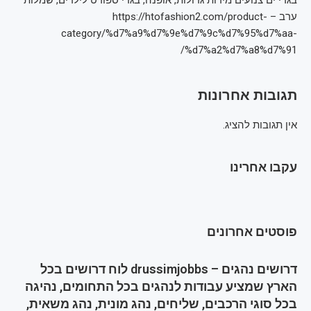
בגדי ים צנועים מידות גדולות, אופנה, בגדי ספורט לילדים, שמלות
ערב – https://htofashion2.com/product-
category/%d7%a9%d7%9e%d7%9c%d7%95%d7%aa-
%d7%a2%d7%a8%d7%91/
תגובות אחרונות
אין תגובות להציג.
עקבו אחרינו
פוסטים אחרונים
דרושים נהגים – drussimjobbs לוח דרושים בכל
הארץ שמציע עבודות לנהגים בכל התחומים, נהיגה
בכל סוגי הרכבים, שליחים, נהג מונית, נהג משאית,