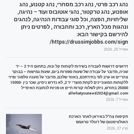
נהג רכב פרטי, נהג רכב מסחרי, נהג קטנוע, נהג
אופנוע, נהג טרקטור, נהגי אוטובוס ועוד – נהיגה,
שליחויות, הפצה, וכל סוגי עבודות הנהיגה, לנהגים
ונהגות מכל הארץ, רכב ותחבורה , לפרטים ניתן
להירשם בקישור הבא:
https://drussimjobbs.com/sign/
אפריל 25, 2026
דרושים דרושות לעבודה בשירות לקוחות קל ונוח, בתחום היד 2 – יד
שניה, מדובר על עבודה של שעות ספורות ביום, שעות גמישות – בבוקר
צהריים או ערב לפי בחירתכם, באזור שלכם, מדובר על מענה טלפוני ופיזי
ללקוחות המעוניינים לקחת מוצרי יד 2, לא נדרש ניסיון, שכר בין 15000-
25000 בחודש, ניתן לשלוח קורות חיים או פניות לכתובת האימייל
allwhatyouneed2024@gmail.com
אפריל 7, 2026
תקיפות צה"ל באיראן לאחר הארכת
האולטימטום של דונלד טראמפ
מרץ 27, 2026