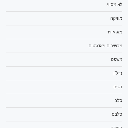
לא מסווג
מוזיקה
מזג אוויר
מכשירים וגאדג'טים
משפט
נדל"ן
נשים
סלב
סלבס
ספורט