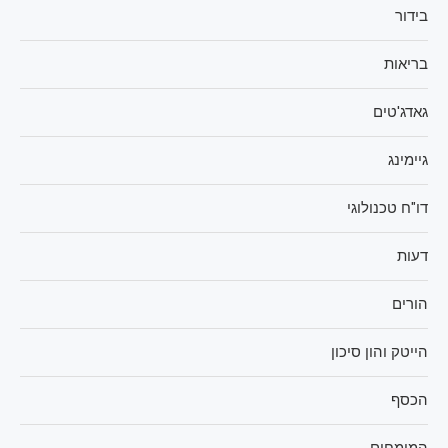
בידור
בריאות
גאדג'טים
גיימינג
דו"ח טכנולוגי
דעות
הורים
הייטק והון סיכון
הכסף
המומחים