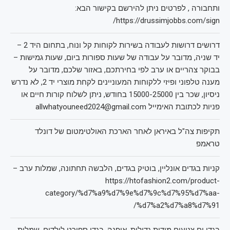
ותחבורה , לפרטים ניתן להירשם בקישור הבא:
https://drussimjobbs.com/sign/
דרושים דרושות לעבודה בשירות לקוחות קל ונוח, בתחום היד 2 –
יד שניה, מדובר על עבודה של שעות ספורות ביום, שעות גמישות –
בבוקר צהריים או ערב לפי בחירתכם, באזור שלכם, מדובר על
מענה טלפוני ופיזי ללקוחות המעוניינים לקחת מוצרי יד 2, לא נדרש
ניסיון, שכר בין 15000-25000 בחודש, ניתן לשלוח קורות חיים או
פניות לכתובת האימייל allwhatyouneed2024@gmail.com
תקיפות צה"ל באיראן לאחר הארכת האולטימטום של דונלד
טראמפ
קניות בגדים אונליין, בוטיק בגדים, הלבשה תחתונה, שמלות ערב –
https://htofashion2.com/product-
category/%d7%a9%d7%9e%d7%9c%d7%95%d7%aa-
%d7%a2%d7%a8%d7%91/