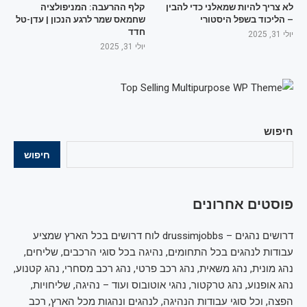
לא צריך להיות שמאלני כדי להבין
קלף ההרעבה: המניפולציה
– הליכוד בשפל היסטורי
שחמאס שמר לרגע הנכון | עדן-טל
חדד
יולי 31, 2025
יולי 31, 2025
חיפוש
חיפוש
פוסטים אחרונים
דרושים נהגים – drussimjobbs לוח דרושים בכל הארץ שמציע
עבודות לנהגים בכל התחומים, נהיגה בכל סוגי הרכבים, שליחים,
נהג מונית, נהג משאית, נהג רכב פרטי, נהג רכב מסחרי, נהג קטנוע,
נהג אופנוע, נהג טרקטור, נהגי אוטובוס ועוד – נהיגה, שליחויות,
הפצה, וכל סוגי עבודות הנהיגה, לנהגים ונהגות מכל הארץ, רכב