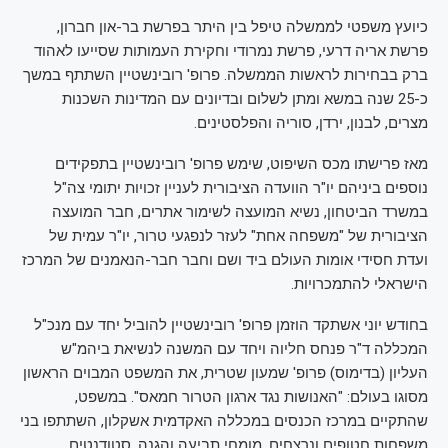
כיועץ משפטי לממשלה טיפל בין היתר בפרשת בר-און חברון,
פרשת אריה דרעי, פרשת נמרודי וחקירת העמותות שסייעו לאהוד
ברק בבחירות לראשות הממשלה. פרופ' רובינשטיין השתתף במשך
כ-25 שנה במשא ומתן לשלום ובדיונים עם המדינות השכנות
מצרים, לבנון, ירדן, סוריה והפלסטינים.
מאז פרישתו מכס השיפוט, שימש פרופ' רובינשטיין בתפקידים
נוספים ביניהם יו"ר הוועדה הציבורית לעניין זכויות יתומי צה"ל
במשרד הביטחון, נשיא המועצה לשימור אתרים, חבר המועצה
הציבורית של "משפחה אחת" לעזר לנפגעי טרור, יו"ר עמית של
ועדת חסידי אומות העולם ביד ושם וחבר חבר-הנאמנים של המרכז
הישראלי להתמכרויות.
בחודש יוני אשתקד הוזמן פרופ' רובינשטיין להוביל יחד עם מנכ"ל
המכללה ד"ר פנחס חליוה ויחד עם המשנה לנשיאת ביהמ"ש
העליון (בדימוס) פרופ' שמעון שטרית, את המשפט המבוים הראשון
מסוגו בעולם: "האנושות נגד ארגון הטרור חמאס". במשפט,
שהתקיים במרכז הכנסים במכללה האקדמית אשקלון, השתתפו בני
משפחות חטופים ונרצחים, מומחי תביעה והגנה, סטודנטים