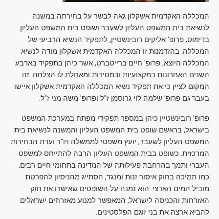
המכללה האקדמית אשקלון גאה לבשר על בחירתה במשנה
לנשיאת בית המשפט העליון לשעבר ושופט בית המשפט העליון
בדימוס, פרופ' אליקים רובינשטיין, לתפקיד הנשיא הרביעי של
המכללה. בהזדמנות זו המכללה האקדמית אשקלון מודה לנשיא
המכללה היוצא, פרופ' חיים ברייטברט, אשר כיהן בתפקיד בארבע
השנים האחרונות במקצועיות ובמסירות ומאחלת לו הצלחה. זה
המקום לציין כי את תפקיד נשיא המכללה האקדמית אשקלון איישו
בעבר גם פרופ' שלמה לוי גרוסמן ז"ל ופרופ' משה מני ז"ל.
פרופ' רובינשטיין כיהן במספר תפקידי מפתח במערכת המשפט
בישראל, בראשם שופט בית המשפט העליון והמשנה לנשיאת בית
המשפט העליון לשעבר, יועץ משפטי לממשלה ויו"ר ועדת הבחירות
המרכזית. כשופט בבית המשפט העליון הרבה להתייחס למשפט
העברי ותמך בהרחבת פעילותה של המדינה בתחומי חיים רבים,
כמו תמיכה בחוק איסור זנות ומנגד, הסתייג מהניסיון להפרטת
מוביל המים הארצי. הוא נמנה על השופטים שאישרו את חוק
האזרחות והכניסה לישראל, המאפשר למנוע מאזרחים ישראלים
להביא ארצה את בני זוגם הפלסטינים.