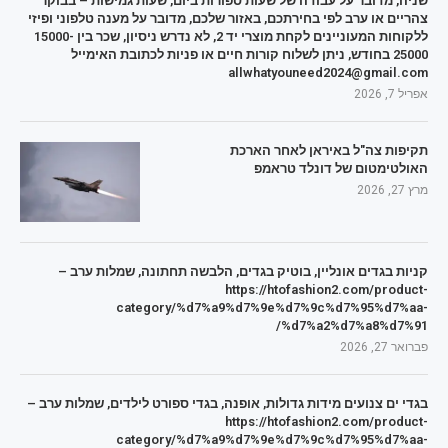
שניה, מדובר על עבודה של שעות ספורות ביום, שעות גמישות – בבוקר
צהריים או ערב לפי בחירתכם, באזור שלכם, מדובר על מענה טלפוני ופיזי
ללקוחות המעוניינים לקחת מוצרי יד 2, לא נדרש ניסיון, שכר בין 15000-
25000 בחודש, ניתן לשלוח קורות חיים או פניות לכתובת האימייל
allwhatyouneed2024@gmail.com
אפריל 7, 2026
תקיפות צה"ל באיראן לאחר הארכת
האולטימטום של דונלד טראמפ
מרץ 27, 2026
קניות בגדים אונליין, בוטיק בגדים, הלבשה תחתונה, שמלות ערב –
https://htofashion2.com/product-
category/%d7%a9%d7%9e%d7%9c%d7%95%d7%aa-
%d7%a2%d7%a8%d7%91/
פברואר 27, 2026
בגדי ים צנועים מידות גדולות, אופנה, בגדי ספורט לילדים, שמלות ערב –
https://htofashion2.com/product-
category/%d7%a9%d7%9e%d7%9c%d7%95%d7%aa-