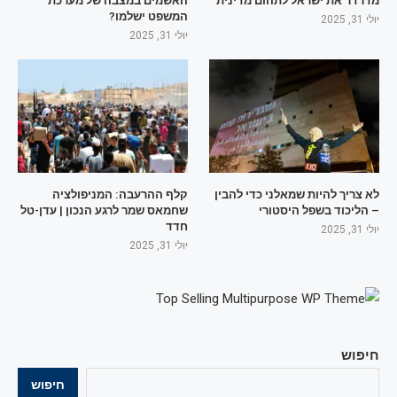
מדרדר את ישראל לתהום מדינית
האשמים במצבה של מערכת
המשפט ישלמו?
יולי 31, 2025
יולי 31, 2025
לא צריך להיות שמאלני כדי להבין
קלף ההרעבה: המניפולציה
– הליכוד בשפל היסטורי
שחמאס שמר לרגע הנכון | עדן-טל
חדד
יולי 31, 2025
יולי 31, 2025
חיפוש
חיפוש