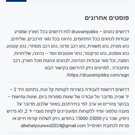
פוסטים אחרונים
דרושים נהגים – drussimjobbs לוח דרושים בכל הארץ שמציע
עבודות לנהגים בכל התחומים, נהיגה בכל סוגי הרכבים, שליחים,
נהג מונית, נהג משאית, נהג רכב פרטי, נהג רכב מסחרי, נהג קטנוע,
נהג אופנוע, נהג טרקטור, נהגי אוטובוס ועוד – נהיגה, שליחויות,
הפצה, וכל סוגי עבודות הנהיגה, לנהגים ונהגות מכל הארץ, רכב
ותחבורה , לפרטים ניתן להירשם בקישור הבא:
https://drussimjobbs.com/sign/
דרושים דרושות לעבודה בשירות לקוחות קל ונוח, בתחום היד 2 –
יד שניה, מדובר על עבודה של שעות ספורות ביום, שעות גמישות –
בבוקר צהריים או ערב לפי בחירתכם, באזור שלכם, מדובר על
מענה טלפוני ופיזי ללקוחות המעוניינים לקחת מוצרי יד 2, לא נדרש
ניסיון, שכר בין 15000-25000 בחודש, ניתן לשלוח קורות חיים או
פניות לכתובת האימייל allwhatyouneed2024@gmail.com