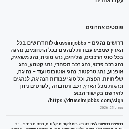
עקבו אחרינו
פוסטים אחרונים
דרושים נהגים – drussimjobbs לוח דרושים בכל
הארץ שמציע עבודות לנהגים בכל התחומים, נהיגה
בכל סוגי הרכבים, שליחים, נהג מונית, נהג משאית,
נהג רכב פרטי, נהג רכב מסחרי, נהג קטנוע, נהג
אופנוע, נהג טרקטור, נהגי אוטובוס ועוד – נהיגה,
שליחויות, הפצה, וכל סוגי עבודות הנהיגה, לנהגים
ונהגות מכל הארץ, רכב ותחבורה , לפרטים ניתן
להירשם בקישור הבא:
https://drussimjobbs.com/sign/
אפריל 25, 2026
דרושים דרושות לעבודה בשירות לקוחות קל ונוח, בתחום היד 2 – יד