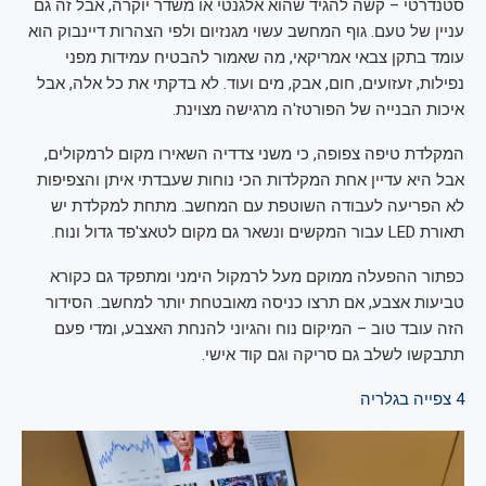
סטנדרטי – קשה להגיד שהוא אלגנטי או משדר יוקרה, אבל זה גם
עניין של טעם. גוף המחשב עשוי מגנזיום ולפי הצהרות דיינבוק הוא
עומד בתקן צבאי אמריקאי, מה שאמור להבטיח עמידות מפני
נפילות, זעזועים, חום, אבק, מים ועוד. לא בדקתי את כל אלה, אבל
איכות הבנייה של הפורטז'ה מרגישה מצוינת.
המקלדת טיפה צפופה, כי משני צדדיה השאירו מקום לרמקולים,
אבל היא עדיין אחת המקלדות הכי נוחות שעבדתי איתן והצפיפות
לא הפריעה לעבודה השוטפת עם המחשב. מתחת למקלדת יש
תאורת LED עבור המקשים ונשאר גם מקום לטאצ'פד גדול ונוח.
כפתור ההפעלה ממוקם מעל לרמקול הימני ומתפקד גם כקורא
טביעות אצבע, אם תרצו כניסה מאובטחת יותר למחשב. הסידור
הזה עובד טוב – המיקום נוח והגיוני להנחת האצבע, ומדי פעם
תתבקשו לשלב גם סריקה וגם קוד אישי.
4
צפייה בגלריה