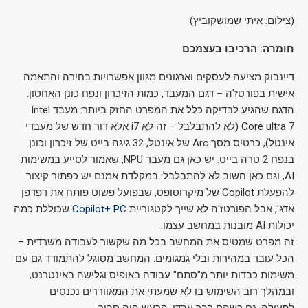
(
צילום: איתי שמושקוביץ
)
חומרה: הרכיבו בעצמכם
דיינבוק מציעה לעסקים וארגונים מגוון אפשרויות בחירה והתאמה
אישית בפורטז'ה – דגם המעבד, כמות הזיכרון ונפח כונן האחסון.
הדגם שהגיע לבדיקה כלל את המפרט החזק ביותר: מעבד Intel
Core ultra 7 (לא להתבלבל – זה לא i7 אלא דור חדש של מעבדי
אינטל), כרטיס מסך Arc של אינטל, 32 גיגה בייט של זיכרון וכונן
בנפח 2 טרה בייט. יש כאן גם מעבד NPU, שאמור לסייע במשימות
AI, וגם כאן חשוב לא להתבלבל: במקלדת אמנם יש כפתור קיצור
להפעלת Copilot של מיקרוסופט, שבפועל פשוט פותח את דפדפן
אדג', אבל הפורטז'ה לא שייך לקטגוריית
Copilot+ PC
שכוללת כמה
יכולות AI מובנות במחשב עצמו.
זה מפרט שמטיס את המחשב בכל מה שקשור לעבודה משרדית –
הכל עובד במהירות ובלי גמגומים. המחשב מסוגל להתמודד גם עם
משימות כבדות יותר מ"סתם" עבודה באופיס וגלישה באינטרנט,
ובמהלך רוב השימוש בו לא שמעתי את המאווררים נכנסים
לפעולה. גם כשהם כבר עבדו, הרעש היה סביר.