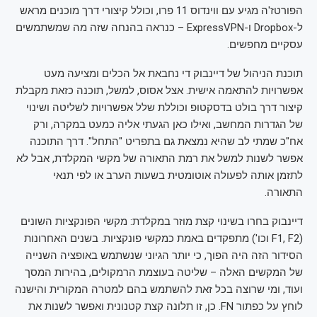
הפורטז'ה מגיע עם ווינדוס 11 פרו, וכולל קיצורי דרך מוכנים מראש
ל-Dropbox ו-ExpressVPN – כנראה בהנחה שזה מה שמשתמשים
עסקיים מחפשים.
תוכנת הניהול של דיינבוק די נחבאת אל הכלים ומציעה מעט
אפשרויות להתאמה אישית. אצל אסוס, למשל, תוכנה כזאת מקבלת
קיצור דרך בולט בדסקטופ וכוללת שלל אפשרויות לשליטה ושינוי
של הגדרות המחשב, ואילו כאן הגעתי אליה כמעט במקרה, ורק
אח"כ שמתי לב שהיא נמצאת גם בתפריט "התחל". דרך התוכנה
אפשר לשנות למשל את רמת התאורה של מקשי המקלדת, אבל לא
לתזמן אותה לפעולה אוטומטית בשעות הערב או לפי תנאי
התאורה.
דיינבוק בחרו בשינוי קצת מוזר במקלדת: מקשי הפונקציות השונים
(F1, F2 וכו') מתפקדים באמת כמקשי פונקציות. בשנים האחרונות
הסידור הזה היה הפוך, כי יותר הגיוני שנשתמש באופציה השנייה
של המקשים האלה – שליטה בעוצמת הרמקולים, בהירות המסך
ועוד, ומי שרוצה בכל זאת להשתמש בהם למטרה המקורית והישנה
לוחץ על כפתור FN. כן, זו תלונה קצת קטנונית ואפשר לשנות את