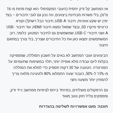
אז המחשב קל ודק יחסית (העובי המקסימלי הוא קצת פחות מ-16
מ"מ), בלי פשרות מבחינת ביצועים, וזה נכון גם לגבי חיבורים – בצד
ימין יש שקע אוזניות, חיבור USB-A, חיבור כבל רשת(!) וקורא
כרטיסי מיקרו SD, ובצד שמאל נמצא חיבור HDMI, עוד חיבור USB-
A ושני חיבורי USB-C, שמשמשים גם לחיבור המטען. כלומר, רוב
המשתמשים ימצאו כאן את כל החיבורים שצריך, בלי צורך במתאם
חיצוני.
הביצועים ועובי המחשב לא באים על חשבון הסוללה, שמספיקה
בקלות ליום עבודה מלא ואפילו יותר, תלוי במשימות שתעמיסו על
הפורטז'ה. הטענה של 30 דקות תספיק כדי למלא את הסוללה
מ-15% ל-50%, כעבור שעה התמלאו 80% ולטעינה מלאה צריך
להמתין יותר משעה וחצי.
גם הרמקולים מוצלחים, במיוחד ביחס לציפיות ממחשב נייד ודק,
ומספקים צליל חזק וטוב מאוד.
תוכנה: מעט אפשרויות לשליטה בהגדרות