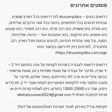
פוסטים אחרונים
דרושים נהגים – drussimjobbs לוח דרושים בכל הארץ שמציע
עבודות לנהגים בכל התחומים, נהיגה בכל סוגי הרכבים, שליחים,
נהג מונית, נהג משאית, נהג רכב פרטי, נהג רכב מסחרי, נהג קטנוע,
נהג אופנוע, נהג טרקטור, נהגי אוטובוס ועוד – נהיגה, שליחויות,
הפצה, וכל סוגי עבודות הנהיגה, לנהגים ונהגות מכל הארץ, רכב
ותחבורה , לפרטים ניתן להירשם בקישור הבא:
https://drussimjobbs.com/sign/
דרושים דרושות לעבודה בשירות לקוחות קל ונוח, בתחום היד 2 –
יד שניה, מדובר על עבודה של שעות ספורות ביום, שעות גמישות –
בבוקר צהריים או ערב לפי בחירתכם, באזור שלכם, מדובר על
מענה טלפוני ופיזי ללקוחות המעוניינים לקחת מוצרי יד 2, לא נדרש
ניסיון, שכר בין 15000-25000 בחודש, ניתן לשלוח קורות חיים או
פניות לכתובת האימייל allwhatyouneed2024@gmail.com
תקיפות צה"ל באיראן לאחר הארכת האולטימטום של דונלד