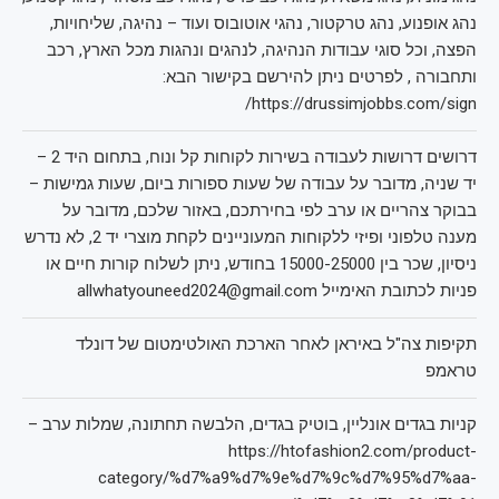
נהג אופנוע, נהג טרקטור, נהגי אוטובוס ועוד – נהיגה, שליחויות,
הפצה, וכל סוגי עבודות הנהיגה, לנהגים ונהגות מכל הארץ, רכב
ותחבורה , לפרטים ניתן להירשם בקישור הבא:
https://drussimjobbs.com/sign/
דרושים דרושות לעבודה בשירות לקוחות קל ונוח, בתחום היד 2 –
יד שניה, מדובר על עבודה של שעות ספורות ביום, שעות גמישות –
בבוקר צהריים או ערב לפי בחירתכם, באזור שלכם, מדובר על
מענה טלפוני ופיזי ללקוחות המעוניינים לקחת מוצרי יד 2, לא נדרש
ניסיון, שכר בין 15000-25000 בחודש, ניתן לשלוח קורות חיים או
פניות לכתובת האימייל allwhatyouneed2024@gmail.com
תקיפות צה"ל באיראן לאחר הארכת האולטימטום של דונלד
טראמפ
קניות בגדים אונליין, בוטיק בגדים, הלבשה תחתונה, שמלות ערב –
https://htofashion2.com/product-
category/%d7%a9%d7%9e%d7%9c%d7%95%d7%aa-