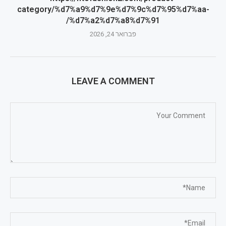
category/%d7%a9%d7%9e%d7%9c%d7%95%d7%aa-
%d7%a2%d7%a8%d7%91/
פברואר 24, 2026
LEAVE A COMMENT