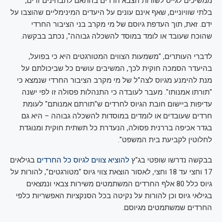
ממשיכים לגייס לשורות הצבא חרדים בהתאם לתבחינים זרים,
בלתי שוויוניים, שאף אינם עונים על היעדים המינימליים שהוצבו על
ידם. זאת, תוך העדפת גיוסם של מי מקרב בני הציבור החרדי
שהוכח שעובד או לומד במוסד להשכלה גבוהה", נכתב בבקשה.
לדברי העותרים, "משמעות הצווים המטורגטים היא כי בפועל,
בהיעדר הסמכה חוקית לכך, המשיבים עושים כל שביכולתם על
מנת להימנע מגיוס לצה"ל של מי מקרב הציבור החרדי שנמצא כי
"תורתו אמנותו". מעבר לעובדה כי התנהלות פסולה זו לפי ישנה
עדיפות ביישום חובת הגיוס לחרדים ש"תורתם אמנותם" לעומת
חרדים שעובדים או לומדים במוסדות להשכלה גבוהה – היא גם
בגדר אכיפה בררנית פסולה, הנעדרת כל תשתית חוקית ומנוגדת
לחלוטין לקביעת בית המשפט".
בבקשה נדרשו שופטי בג"ץ
להוציא צווים לגיוס כל החרדים
בגילאים
17 וחצי עד 18 וחצי, לאסור הוצאת צווי גיוס "מטורגטים", להורות על
גיוס כלל 80 אלף החרדים המשתמטים משירות צבאי ונמצאים
בגילאי גיוס וכן להורות על נקיטה בכל הסנקציות האפשריות כלפי
החרדים שמשתמטים מגיוסם.