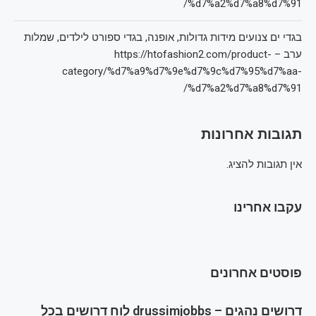
%d7%a2%d7%a8%d7%91/
בגדי ים צנועים מידות גדולות, אופנה, בגדי ספורט לילדים, שמלות
ערב – https://htofashion2.com/product-
category/%d7%a9%d7%9e%d7%9c%d7%95%d7%aa-
%d7%a2%d7%a8%d7%91/
תגובות אחרונות
אין תגובות להציג.
עקבו אחרינו
פוסטים אחרונים
דרושים נהגים – drussimjobbs לוח דרושים בכל