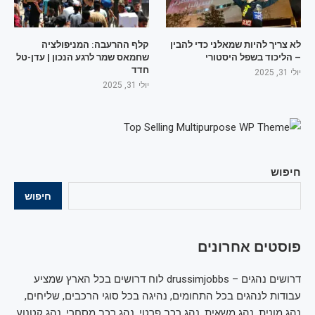
לא צריך להיות שמאלני כדי להבין
קלף ההרעבה: המניפולציה
– הליכוד בשפל היסטורי
שחמאס שמר לרגע הנכון | עדן-טל
חדד
יולי 31, 2025
יולי 31, 2025
חיפוש
חיפוש
פוסטים אחרונים
דרושים נהגים – drussimjobbs לוח דרושים בכל הארץ שמציע
עבודות לנהגים בכל התחומים, נהיגה בכל סוגי הרכבים, שליחים,
נהג מונית, נהג משאית, נהג רכב פרטי, נהג רכב מסחרי, נהג קטנוע,