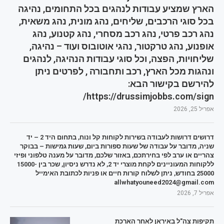
הארץ שמציע עבודות לנהגים בכל התחומים, נהיגה
בכל סוגי הרכבים, שליחים, נהג מונית, נהג משאית,
נהג רכב פרטי, נהג רכב מסחרי, נהג קטנוע, נהג
אופנוע, נהג טרקטור, נהגי אוטובוס ועוד – נהיגה,
שליחויות, הפצה, וכל סוגי עבודות הנהיגה, לנהגים
ונהגות מכל הארץ, רכב ותחבורה , לפרטים ניתן
להירשם בקישור הבא:
https://drussimjobbs.com/sign/
אפריל 25, 2026
דרושים דרושות לעבודה בשירות לקוחות קל ונוח, בתחום היד 2 – יד
שניה, מדובר על עבודה של שעות ספורות ביום, שעות גמישות – בבוקר
צהריים או ערב לפי בחירתכם, באזור שלכם, מדובר על מענה טלפוני ופיזי
ללקוחות המעוניינים לקחת מוצרי יד 2, לא נדרש ניסיון, שכר בין 15000-
25000 בחודש, ניתן לשלוח קורות חיים או פניות לכתובת האימייל
allwhatyouneed2024@gmail.com
אפריל 7, 2026
תקיפות צה"ל באיראן לאחר הארכת