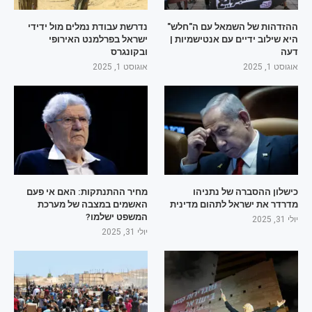
ההזדהות של השמאל עם ה"חלש"
נדרשת עבודת נמלים מול ידידי
היא שילוב ידיים עם אנטישמיות |
ישראל בפרלמנט האירופי
דעה
ובקונגרס
אוגוסט 1, 2025
אוגוסט 1, 2025
כישלון ההסברה של נתניהו
מחיר ההתנתקות: האם אי פעם
מדרדר את ישראל לתהום מדינית
האשמים במצבה של מערכת
המשפט ישלמו?
יולי 31, 2025
יולי 31, 2025