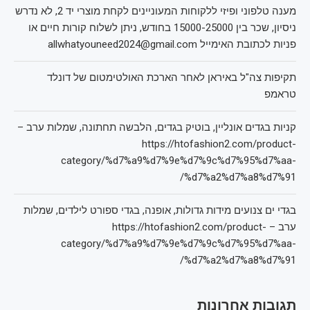
מענה טלפוני ופיזי ללקוחות המעוניינים לקחת מוצרי יד 2, לא נדרש
ניסיון, שכר בין 15000-25000 בחודש, ניתן לשלוח קורות חיים או
פניות לכתובת האימייל allwhatyouneed2024@gmail.com
תקיפות צה"ל באיראן לאחר הארכת האולטימטום של דונלד
טראמפ
קניות בגדים אונליין, בוטיק בגדים, הלבשה תחתונה, שמלות ערב –
https://htofashion2.com/product-
category/%d7%a9%d7%9e%d7%9c%d7%95%d7%aa-
%d7%a2%d7%a8%d7%91/
בגדי ים צנועים מידות גדולות, אופנה, בגדי ספורט לילדים, שמלות
ערב – https://htofashion2.com/product-
category/%d7%a9%d7%9e%d7%9c%d7%95%d7%aa-
%d7%a2%d7%a8%d7%91/
תגובות אחרונות