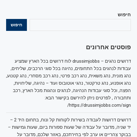
חיפוש
חיפוש
פוסטים אחרונים
דרושים נהגים – drussimjobbs לוח דרושים בכל הארץ שמציע
עבודות לנהגים בכל התחומים, נהיגה בכל סוגי הרכבים, שליחים,
נהג מונית, נהג משאית, נהג רכב פרטי, נהג רכב מסחרי, נהג קטנוע,
נהג אופנוע, נהג טרקטור, נהגי אוטובוס ועוד – נהיגה, שליחויות,
הפצה, וכל סוגי עבודות הנהיגה, לנהגים ונהגות מכל הארץ, רכב
ותחבורה , לפרטים ניתן להירשם בקישור הבא:
https://drussimjobbs.com/sign/
דרושים דרושות לעבודה בשירות לקוחות קל ונוח, בתחום היד 2 –
יד שניה, מדובר על עבודה של שעות ספורות ביום, שעות גמישות –
בבוקר צהריים או ערב לפי בחירתכם, באזור שלכם, מדובר על