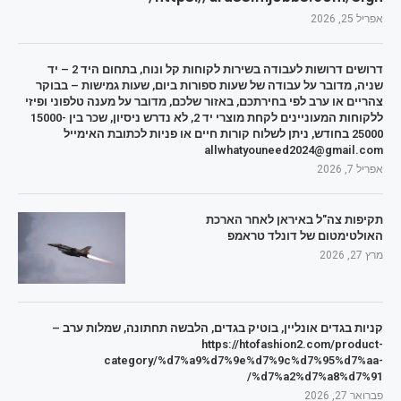
אפריל 25, 2026
דרושים דרושות לעבודה בשירות לקוחות קל ונוח, בתחום היד 2 – יד
שניה, מדובר על עבודה של שעות ספורות ביום, שעות גמישות – בבוקר
צהריים או ערב לפי בחירתכם, באזור שלכם, מדובר על מענה טלפוני ופיזי
ללקוחות המעוניינים לקחת מוצרי יד 2, לא נדרש ניסיון, שכר בין 15000-
25000 בחודש, ניתן לשלוח קורות חיים או פניות לכתובת האימייל
allwhatyouneed2024@gmail.com
אפריל 7, 2026
תקיפות צה"ל באיראן לאחר הארכת
האולטימטום של דונלד טראמפ
מרץ 27, 2026
קניות בגדים אונליין, בוטיק בגדים, הלבשה תחתונה, שמלות ערב –
https://htofashion2.com/product-
category/%d7%a9%d7%9e%d7%9c%d7%95%d7%aa-
%d7%a2%d7%a8%d7%91/
פברואר 27, 2026