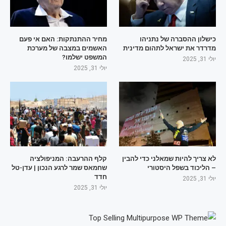
כישלון ההסברה של נתניהו
מחיר ההתנתקות: האם אי פעם
מדרדר את ישראל לתהום מדינית
האשמים במצבה של מערכת
המשפט ישלמו?
יולי 31, 2025
יולי 31, 2025
לא צריך להיות שמאלני כדי להבין
קלף ההרעבה: המניפולציה
– הליכוד בשפל היסטורי
שחמאס שמר לרגע הנכון | עדן-טל
חדד
יולי 31, 2025
יולי 31, 2025