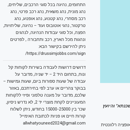
התחומים, נהיגה בכל סוגי הרכבים, שליחים,
נהג מונית, נהג משאית, נהג רכב פרטי, נהג
רכב מסחרי, נהג קטנוע, נהג אופנוע, נהג
טרקטור, נהגי אוטובוס ועוד – נהיגה, שליחויות,
הפצה, וכל סוגי עבודות הנהיגה, לנהגים
ונהגות מכל הארץ, רכב ותחבורה , לפרטים
ניתן להירשם בקישור הבא:
https://drussimjobbs.com/sign/
דרושים דרושות לעבודה בשירות לקוחות קל
ונוח, בתחום היד 2 – יד שניה, מדובר על
עבודה של שעות ספורות ביום, שעות גמישות –
בבוקר צהריים או ערב לפי בחירתכם, באזור
שלכם, מדובר על מענה טלפוני ופיזי ללקוחות
המעוניינים לקחת מוצרי יד 2, לא נדרש ניסיון,
נתא" והיועץ
שכר בין 15000-25000 בחודש, ניתן לשלוח
קורות חיים או פניות לכתובת האימייל
allwhatyouneed2024@gmail.com
ופציה רלוונטית