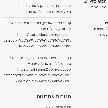
 הכסף מהעו"ש.
תקיפות צה"ל באיראן לאחר הארכת
 מהעו"ש לא
האולטימטום של דונלד טראמפ
צת –
קניות בגדים אונליין, בוטיק בגדים, הלבשה
ו מיועדים
תחתונה, שמלות ערב –
שואה.
https://htofashion2.com/product-
category/%d7%a9%d7%9e%d7%9c%d7%95
%d7%aa-%d7%a2%d7%a8%d7%91/
בגדי ים צנועים מידות גדולות, אופנה, בגדי
ספורט לילדים, שמלות ערב –
https://htofashion2.com/product-
category/%d7%a9%d7%9e%d7%9c%d7%95
%d7%aa-%d7%a2%d7%a8%d7%91/
תגובות אחרונות
אין תגובות להציג.