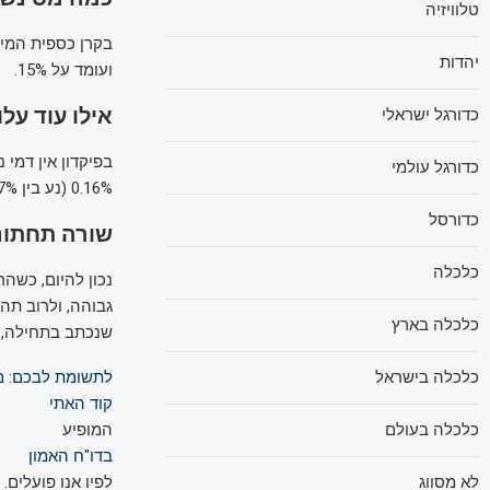
טלוויזיה
יהדות
ועומד על 15%.
אילו עוד עלו
כדורגל ישראלי
בפיקדון אין דמי 
כדורגל עולמי
0.16% (נע בין 0.07% ל־0.25%).
כדורסל
שורה תחתונ
כלכלה
גבוהה, ולרוב תהי
כלכלה בארץ
שנכתב בתחילה, ה
לתשומת לבכם: מע
כלכלה בישראל
קוד האתי
המופיע
כלכלה בעולם
בדו"ח האמון
לפיו אנו פועלים.
לא מסווג