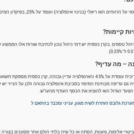
בקרן כספית המיסוי על הרווחים הוא ריאלי (בניכוי אינפ
יות קיימות?
ניהול נוספים. בקרן כספית יש דמי ניהול ונכון לכתיבת שורות אלו הממוצע
ה – מה עדיף?
נכון להיום, כשהריבית עומדת על 4.5% והאינפלציה עדיין גבוהה, קרן כספית מספק
ה גם עדיפה מבחינת המיסוי בסביבת אינפלציה גבוהה ולכן על הנייר יש ל
צעד הגדול הוא להוציא את הכסף העודף מהעו"ש.
רכת גלובס חותרת לשיח מגוון, ענייני ומכבד בהתאם ל
 ביטויי אלימות, גזענות, הסתה או כל שיח בלתי הולם אחר מסוננים בצורה
א