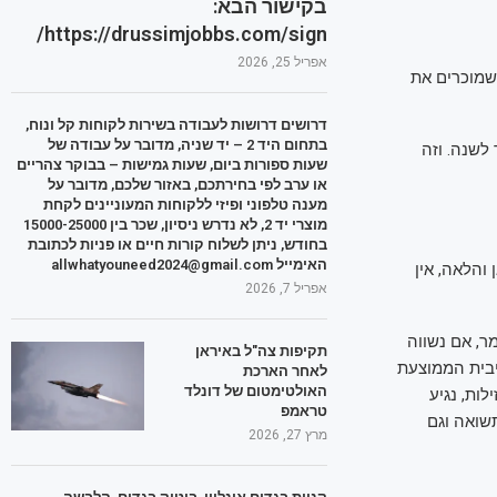
בקישור הבא:
https://drussimjobbs.com/sign/
אפריל 25, 2026
שמוכרים את
דרושים דרושות לעבודה בשירות לקוחות קל ונוח,
בתחום היד 2 – יד שניה, מדובר על עבודה של
 לשנה. וזה
שעות ספורות ביום, שעות גמישות – בבוקר צהריים
או ערב לפי בחירתכם, באזור שלכם, מדובר על
מענה טלפוני ופיזי ללקוחות המעוניינים לקחת
מוצרי יד 2, לא נדרש ניסיון, שכר בין 15000-25000
בחודש, ניתן לשלוח קורות חיים או פניות לכתובת
האימייל allwhatyouneed2024@gmail.com
ואה באזור ריבית בנק ישראל (נכון להיום 4.5%). מכאן והלאה, אין
אפריל 7, 2026
מר, אם נשווה
תקיפות צה"ל באיראן
ריבית הממוצעת
לאחר הארכת
האולטימטום של דונלד
זילות, נגיע
טראמפ
 גם תשואה וגם
מרץ 27, 2026