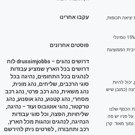
עקבו אחרינו
יציאה תכופות,
פוסטים אחרונים
בעוד שבפיקדונות הריבית הממוצעת
דרושים נהגים – drussimjobbs לוח
דרושים בכל הארץ שמציע עבודות
לנהגים בכל התחומים, נהיגה בכל
 יכול להיות
סוגי הרכבים, שליחים, נהג מונית,
צה (כמובן שיש
נהג משאית, נהג רכב פרטי, נהג רכב
מסחרי, נהג קטנוע, נהג אופנוע, נהג
טרקטור, נהגי אוטובוס ועוד – נהיגה,
את הכסף שלנו
שליחויות, הפצה, וכל סוגי עבודות
על פניו יש פה
הנהיגה, לנהגים ונהגות מכל הארץ,
נמוך מאוד. קרן
רכב ותחבורה , לפרטים ניתן להירשם