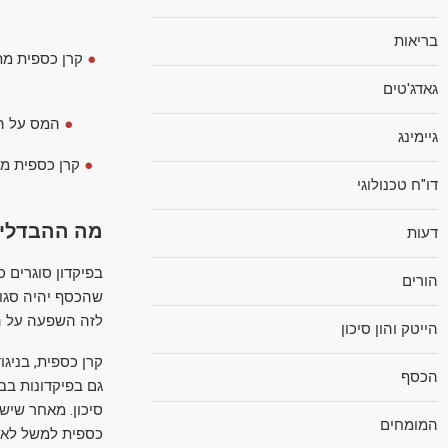
בריאות
●
קרן כספית מתא
גאדג'טים
●
המס על הרווחים בקרן כספית
גיימינג
●
דו"ח טכנולוגי
מה ההבדלים
דעות
בפיקדון סוגרים כ
הורים
שהכסף יהיה סגור
לזה השפעה על ה
הייטק והון סיכון
קרן כספית, בניג
הכסף
גם בפיקדונות בבנ
סיכון. מאחר שיש 
המומחים
כספית למשל לא י