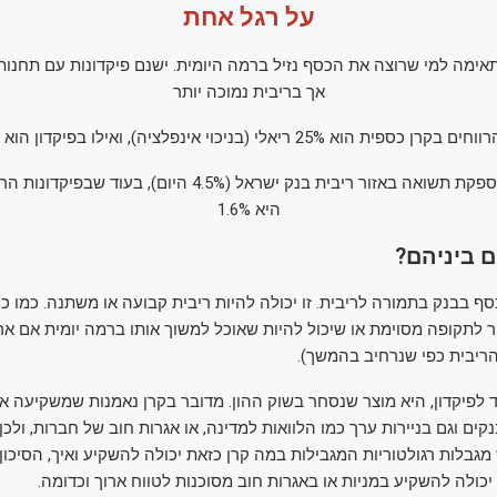
על רגל אחת
ימה למי שרוצה את הכסף נזיל ברמה היומית. ישנם פיקדונות עם תחנות 
אך בריבית נמוכה יותר
 הוא 25% ריאלי (בניכוי אינפלציה), ואילו בפיקדון הוא 15% נומינלי
קרן כספית מספקת תשואה באזור ריבית בנק ישראל (4.5% היום), 
היא 1.6%
 ביניהם?
סף בבנק בתמורה לריבית. זו יכולה להיות ריבית קבועה או משתנה. כמו כן,
 לתקופה מסוימת או שיכול להיות שאוכל למשוך אותו ברמה יומית אם אר
ריבית כפי שנרחיב בהמשך).
וד לפיקדון, היא מוצר שנסחר בשוק ההון. מדובר בקרן נאמנות שמשקיעה 
קים וגם בניירות ערך כמו הלוואות למדינה, או אגרות חוב של חברות, ולכן 
מגבלות רגולטוריות המגבילות במה קרן כזאת יכולה להשקיע ואיך, הסיכון 
כולה להשקיע במניות או באגרות חוב מסוכנות לטווח ארוך וכדומה.