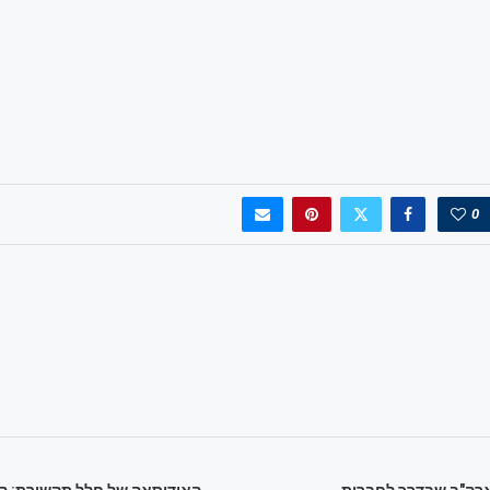
0
רה"ב שבדרך לחברות
האודיסאה של חלל תקשורת: המ