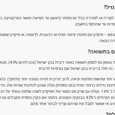
זיל?
 לקנייה או למכירה בכל יום מסחר (ראשון עד חמישי) כאשר בפרקטיקה, כ
ומיים עד שהכסף בחשבון.
בסוג – פיקדון עם תחנת יציאה יומית או רבעונית, לדוגמה, או פיקדון שסגור
ודה הבאה.
ם בתשואה?
קרן כספית אמורה באופן גס לספק תש
ה תלוי בריבית בנק ישראל וגם בציפיות לריבית.
 יותר גמישות ותחנות יציאה, לרוב הריבית תהיה נמוכה יותר (ולהפך). כלו
ונות נזילים ברמה יומית (כמו כספית) נגלה שנכון לכתיבת שורות אלו, ה
בבנקים עמדה על כ־1.6%. ונגלה גם שרק אם נסגור את הפיקדון לשנה שלמה ונוותר על הנ
לכמעט 4% בבנקים הגדולים ו־4.5% בבנקים הקטנים. כלומר אם בקרן כספית מקבלים
לרוב אי אפשר לקבל את שניהם וצריך לבחור אחד מהם.
לם?