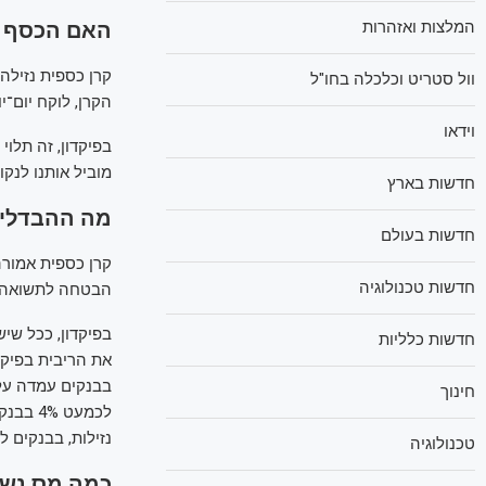
האם הכסף נ
המלצות ואזהרות
קרן כספית נזילה
וול סטריט וכלכלה בחו"ל
הקרן, לוקח יום־י
וידאו
בפיקדון, זה תלוי 
מוביל אותנו לנק
חדשות בארץ
מה ההבדלי
חדשות בעולם
חדשות טכנולוגיה
הבטחה לתשואה. ז
בפיקדון, ככל שיש
חדשות כלליות
את הריבית בפיקד
חינוך
נזילות, בבנקים 
טכנולוגיה
כמה מס נש