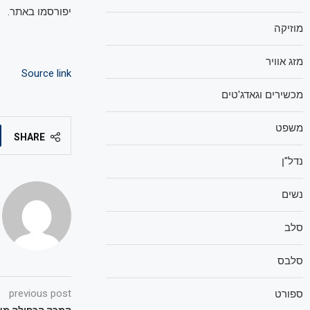
יפורסמו באתר.
מוזיקה
מזג אוויר
Source link
מכשירים וגאדג'טים
משפט
SHARE
נדל"ן
נשים
סלב
סלבס
previous post
ספורט
המכה הכפולה מא