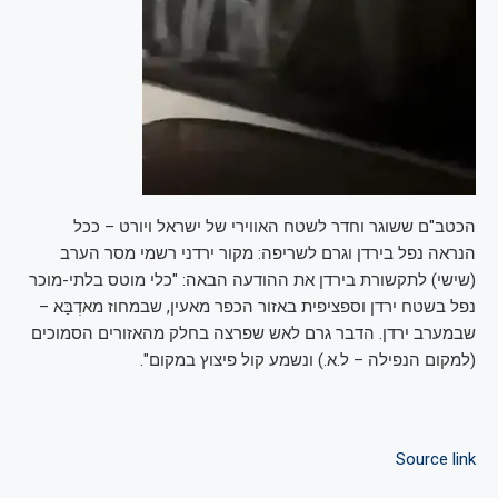
הכטב"ם ששוגר וחדר לשטח האווירי של ישראל ויורט – ככל
הנראה נפל בירדן וגרם לשריפה: מקור ירדני רשמי מסר הערב
(שישי) לתקשורת בירדן את ההודעה הבאה: "כלי מוטס בלתי-מוכר
נפל בשטח ירדן וספציפית באזור הכפר מאעין, שבמחוז מאדְבַּא –
שבמערב ירדן. הדבר גרם לאש שפרצה בחלק מהאזורים הסמוכים
(למקום הנפילה – ל.א.) ונשמע קול פיצוץ במקום".
Source link