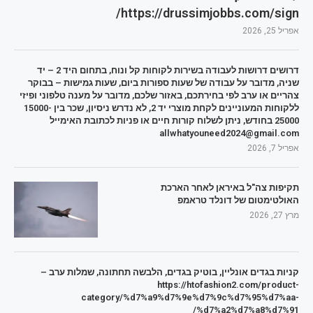
https://drussimjobbs.com/sign/
אפריל 25, 2026
דרושים דרושות לעבודה בשירות לקוחות קל ונוח, בתחום היד 2 – יד
שניה, מדובר על עבודה של שעות ספורות ביום, שעות גמישות – בבוקר
צהריים או ערב לפי בחירתכם, באזור שלכם, מדובר על מענה טלפוני ופיזי
ללקוחות המעוניינים לקחת מוצרי יד 2, לא נדרש ניסיון, שכר בין 15000-
25000 בחודש, ניתן לשלוח קורות חיים או פניות לכתובת האימייל
allwhatyouneed2024@gmail.com
אפריל 7, 2026
תקיפות צה"ל באיראן לאחר הארכת
האולטימטום של דונלד טראמפ
מרץ 27, 2026
קניות בגדים אונליין, בוטיק בגדים, הלבשה תחתונה, שמלות ערב –
https://htofashion2.com/product-
category/%d7%a9%d7%9e%d7%9c%d7%95%d7%aa-
%d7%a2%d7%a8%d7%91/