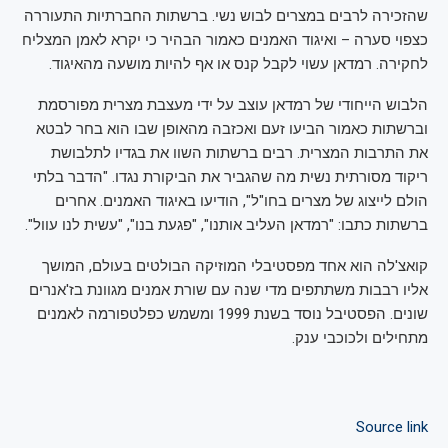
שהזכירה לרבים במצרים לבוש נשי. ברשתות החברתיות התעוררה
כצפוי סערה – ואיגוד האמנים כאמור הבהיר כי יקרא לאמן המצליח
לחקירה. רמדאן עשוי לקבל קנס או אף להיות מושעה מהאיגוד.
הלבוש הייחודי של רמדאן עוצב על ידי מעצבת מצרית מפורסמת
וברשתות כאמור הביעו זעם ואכזבה מהאופן שבו הוא בחר לבטא
את התרבות המצרית. רבים ברשתות השוו את בגדיו לתלבושת
ריקוד מסורתית נשית מה שהגביר את הביקורת נגדו. "הדבר בלתי
הולם לייצוג של מצרים בחו"ל", הודיעו באיגוד האמנים. אחרים
ברשתות כתבו: "רמדאן העליב אותנו", "פגעת בנו", "עשית לנו עוול".
קואצ'לה הוא אחד מפסטיבלי המוזיקה הבולטים בעולם, המושך
אליו רבבות משתתפים מדי שנה עם שורת אמנים מגוונת בז'אנרים
שונים. הפסטיבל נוסד בשנת 1999 ומשמש כפלטפורמה לאמנים
מתחילים ולכוכבי ענק.
Source link