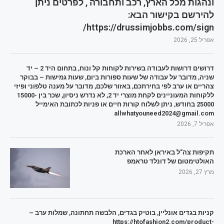
ונהגות מכל הארץ, רכב ותחבורה , לפרטים ניתן
להירשם בקישור הבא:
https://drussimjobbs.com/sign/
אפריל 25, 2026
דרושים דרושות לעבודה בשירות לקוחות קל ונוח, בתחום היד 2 – יד
שניה, מדובר על עבודה של שעות ספורות ביום, שעות גמישות – בבוקר
צהריים או ערב לפי בחירתכם, באזור שלכם, מדובר על מענה טלפוני ופיזי
ללקוחות המעוניינים לקחת מוצרי יד 2, לא נדרש ניסיון, שכר בין 15000-
25000 בחודש, ניתן לשלוח קורות חיים או פניות לכתובת האימייל
allwhatyouneed2024@gmail.com
אפריל 7, 2026
תקיפות צה"ל באיראן לאחר הארכת
האולטימטום של דונלד טראמפ
מרץ 27, 2026
קניות בגדים אונליין, בוטיק בגדים, הלבשה תחתונה, שמלות ערב –
https://htofashion2.com/product-