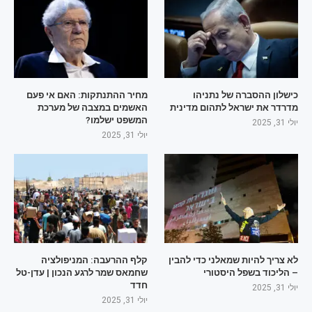
כישלון ההסברה של נתניהו
מחיר ההתנתקות: האם אי פעם
מדרדר את ישראל לתהום מדינית
האשמים במצבה של מערכת
המשפט ישלמו?
יולי 31, 2025
יולי 31, 2025
לא צריך להיות שמאלני כדי להבין
קלף ההרעבה: המניפולציה
– הליכוד בשפל היסטורי
שחמאס שמר לרגע הנכון | עדן-טל
חדד
יולי 31, 2025
יולי 31, 2025