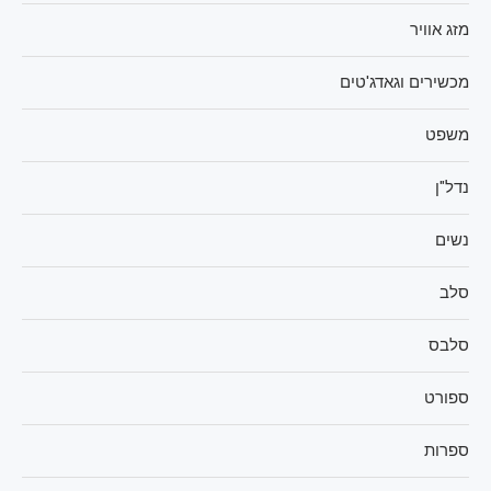
מזג אוויר
מכשירים וגאדג'טים
משפט
נדל"ן
נשים
סלב
סלבס
ספורט
ספרות