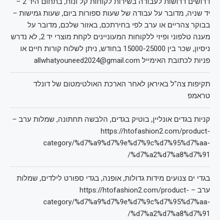
דרושים דרושות לעבודה בשירות לקוחות קל ונוח, בתחום היד 2 –
יד שניה, מדובר על עבודה של שעות ספורות ביום, שעות גמישות –
בבוקר צהריים או ערב לפי בחירתכם, באזור שלכם, מדובר על
מענה טלפוני ופיזי ללקוחות המעוניינים לקחת מוצרי יד 2, לא נדרש
ניסיון, שכר בין 15000-25000 בחודש, ניתן לשלוח קורות חיים או
פניות לכתובת האימייל allwhatyouneed2024@gmail.com
תקיפות צה"ל באיראן לאחר הארכת האולטימטום של דונלד
טראמפ
קניות בגדים אונליין, בוטיק בגדים, הלבשה תחתונה, שמלות ערב –
https://htofashion2.com/product-
category/%d7%a9%d7%9e%d7%9c%d7%95%d7%aa-
%d7%a2%d7%a8%d7%91/
בגדי ים צנועים מידות גדולות, אופנה, בגדי ספורט לילדים, שמלות
ערב – https://htofashion2.com/product-
category/%d7%a9%d7%9e%d7%9c%d7%95%d7%aa-
%d7%a2%d7%a8%d7%91/