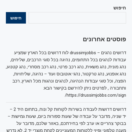
חיפוש
חיפוש
פוסטים אחרונים
דרושים נהגים – drussimjobbs לוח דרושים בכל הארץ שמציע
עבודות לנהגים בכל התחומים, נהיגה בכל סוגי הרכבים, שליחים,
נהג מונית, נהג משאית, נהג רכב פרטי, נהג רכב מסחרי, נהג קטנוע,
נהג אופנוע, נהג טרקטור, נהגי אוטובוס ועוד – נהיגה, שליחויות,
הפצה, וכל סוגי עבודות הנהיגה, לנהגים ונהגות מכל הארץ, רכב
ותחבורה , לפרטים ניתן להירשם בקישור הבא:
https://drussimjobbs.com/sign/
דרושים דרושות לעבודה בשירות לקוחות קל ונוח, בתחום היד 2 –
יד שניה, מדובר על עבודה של שעות ספורות ביום, שעות גמישות –
בבוקר צהריים או ערב לפי בחירתכם, באזור שלכם, מדובר על
מענה טלפוני ופיזי ללקוחות המעוניינים לקחת מוצרי יד 2, לא נדרש