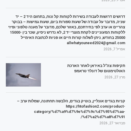
אפריל 25, 2026
דרושים דרושות לעבודה בשירות לקוחות קל ונוח, בתחום היד 2 – יד
שניה, מדובר על עבודה של שעות ספורות ביום, שעות גמישות – בבוקר
צהריים או ערב לפי בחירתכם, באזור שלכם, מדובר על מענה טלפוני ופיזי
ללקוחות המעוניינים לקחת מוצרי יד 2, לא נדרש ניסיון, שכר בין 15000-
25000 בחודש, ניתן לשלוח קורות חיים או פניות לכתובת האימייל
allwhatyouneed2024@gmail.com
אפריל 7, 2026
תקיפות צה"ל באיראן לאחר הארכת
האולטימטום של דונלד טראמפ
מרץ 27, 2026
קניות בגדים אונליין, בוטיק בגדים, הלבשה תחתונה, שמלות ערב –
https://htofashion2.com/product-
category/%d7%a9%d7%9e%d7%9c%d7%95%d7%aa-
%d7%a2%d7%a8%d7%91/
פברואר 27, 2026