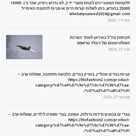
ללקוחות המעוניינים לקחת מוצרי יד 2, לא נדרש ניסיון, שכר בין 15000-
25000 בחודש, ניתן לשלוח קורות חיים או פניות לכתובת האימייל
allwhatyouneed2024@gmail.com
אפריל 7, 2026
תקיפות צה"ל באיראן לאחר הארכת
האולטימטום של דונלד טראמפ
מרץ 27, 2026
קניות בגדים אונליין, בוטיק בגדים, הלבשה תחתונה, שמלות ערב –
https://htofashion2.com/product-
category/%d7%a9%d7%9e%d7%9c%d7%95%d7%aa-
%d7%a2%d7%a8%d7%91/
פברואר 27, 2026
בגדי ים צנועים מידות גדולות, אופנה, בגדי ספורט לילדים, שמלות ערב –
https://htofashion2.com/product-
category/%d7%a9%d7%9e%d7%9c%d7%95%d7%aa-
%d7%a2%d7%a8%d7%91/