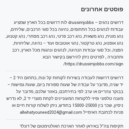
פוסטים אחרונים
דרושים נהגים – drussimjobbs לוח דרושים בכל הארץ שמציע
עבודות לנהגים בכל התחומים, נהיגה בכל סוגי הרכבים, שליחים,
נהג מונית, נהג משאית, נהג רכב פרטי, נהג רכב מסחרי, נהג קטנוע,
נהג אופנוע, נהג טרקטור, נהגי אוטובוס ועוד – נהיגה, שליחויות,
הפצה, וכל סוגי עבודות הנהיגה, לנהגים ונהגות מכל הארץ, רכב
ותחבורה , לפרטים ניתן להירשם בקישור הבא:
https://drussimjobbs.com/sign/
דרושים דרושות לעבודה בשירות לקוחות קל ונוח, בתחום היד 2 –
יד שניה, מדובר על עבודה של שעות ספורות ביום, שעות גמישות –
בבוקר צהריים או ערב לפי בחירתכם, באזור שלכם, מדובר על
מענה טלפוני ופיזי ללקוחות המעוניינים לקחת מוצרי יד 2, לא נדרש
ניסיון, שכר בין 15000-25000 בחודש, ניתן לשלוח קורות חיים או
פניות לכתובת האימייל allwhatyouneed2024@gmail.com
תקיפות צה"ל באיראן לאחר הארכת האולטימטום של דונלד