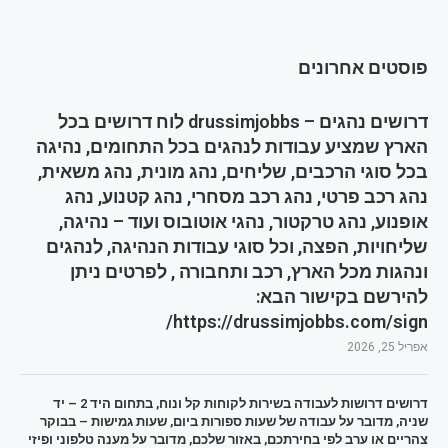
פוסטים אחרונים
דרושים נהגים – drussimjobbs לוח דרושים בכל
הארץ שמציע עבודות לנהגים בכל התחומים, נהיגה
בכל סוגי הרכבים, שליחים, נהג מונית, נהג משאית,
נהג רכב פרטי, נהג רכב מסחרי, נהג קטנוע, נהג
אופנוע, נהג טרקטור, נהגי אוטובוס ועוד – נהיגה,
שליחויות, הפצה, וכל סוגי עבודות הנהיגה, לנהגים
ונהגות מכל הארץ, רכב ותחבורה , לפרטים ניתן
להירשם בקישור הבא:
https://drussimjobbs.com/sign/
אפריל 25, 2026
דרושים דרושות לעבודה בשירות לקוחות קל ונוח, בתחום היד 2 – יד
שניה, מדובר על עבודה של שעות ספורות ביום, שעות גמישות – בבוקר
צהריים או ערב לפי בחירתכם, באזור שלכם, מדובר על מענה טלפוני ופיזי