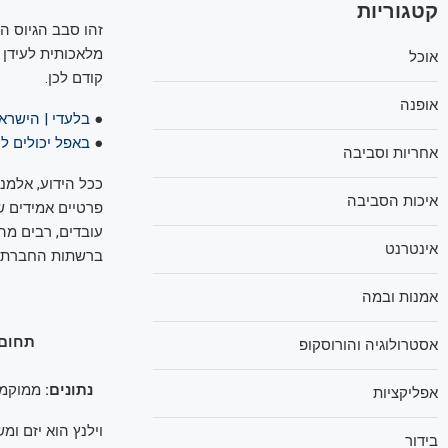
קטגוריות
אוכל
קודם לכן.
אופנה
●
בלעדי | הישראל
●
באפל יכולים ל
אחריות וסביבה
ככל הידוע, אלמנ
איכות הסביבה
עובדים, רבים מ
אינטרנט
ברשתות החברתיו
אמנות ובמה
תחום 
אסטרולוגיה והורוסקופ
נתונים:
ממוקמת במגדלי
אפליקציות
בידור