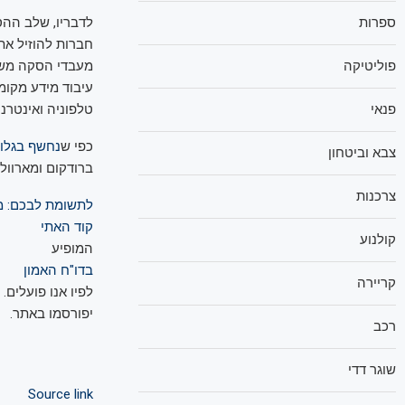
לדבריו, שלב ההס
ספרות
חברות להוזיל את
מעבדי הסקה משלה
פוליטיקה
עיבוד מידע מקומי
טלפוניה ואינטרנט
פנאי
כפי ש
נחשף בגלו
צבא וביטחון
ברודקום ומארוול
צרכנות
לתשומת לבכם: מע
קוד האתי
קולנוע
המופיע
בדו"ח האמון
קריירה
לפיו אנו פועלים.
יפורסמו באתר.
רכב
שוגר דדי
Source link