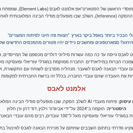
זהו סבב הגיוס המוסדי הראשון של הסטארט־אפ א
מלאכותית לעידן ההסקה (Inference), השלב שבו מופעלים מודלי הבינה המלאכותי
י הבכיר ביותר באפל ביקר בארץ: "הצוות פה חיוני לפיתוח המוצרים"
הירגע? סמארטפונים ומחשבים ניידים יהיו פטורים מהמכסים החדשים ש
ט לאבס גייסה עד כה כמה עשרות מיליוני דולרים מכספם של המייסדים, 
הם עובדי הבאנה לאבס לשעבר. מנהליה מסרבים לשוחח עם התקשורת, וע
ת את העובדה שהם עובדי החברה, בכלל זה ברשת החברתית למקומות עב
אלמנט לאבס
עיסוק:
פיתוח מעבדי AI לשלב הסקה, שבו מופעלים מודלי הבינה המלאכותית
היסטוריה:
הוקמה ב־2024 על־ידי אביגדור וילנץ, דוד דהן ורן חלוץ
 עזריאלי ומעסיקה מעל ל־100 עובדים, רבים מהם עובדי הבאנה לאבס לשעבר