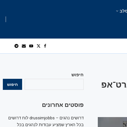
לב
חיפוש
לר לסטארט־אפ
חיפוש
פוסטים אחרונים
דרושים נהגים – drussimjobbs לוח דרושים
בכל הארץ שמציע עבודות לנהגים בכל