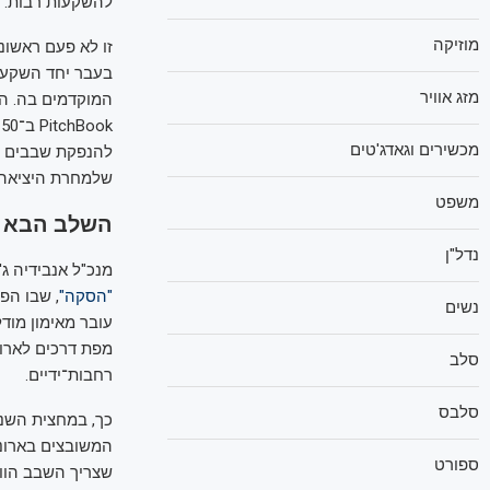
להשקעות רבות.
מוזיקה
זו לא פעם ראשונ
בעבר יחד השקעה
מזג אוויר
מכשירים וגאדג'טים
להנפקת שבבים מ
שלמחרת היציאה לה
משפט
השלב הבא ב
נדל"ן
מנכ"ל אנבידיה ג'
"הסקה"
נשים
עובר מאימון מוד
סלב
רחבות־ידיים.
סלבס
ספורט
שצריך השבב הוותיק 