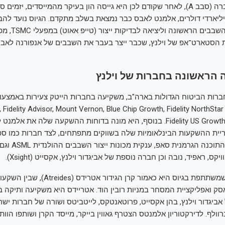
זהו סבב שני לחברה (סבב A), לאחר שקודם לכן היא גייסה הון בעיקר מהמייסדים, יז
יארדי דולרים, אלמנט לאבס כבר נמצאת בשלב מתקדם. הגיוס נועד להב
להשלמת סדרת השבבים 
 הסטארט־אפ של וילנץ, שכבר ייצר בעבר את השבבים של אנפורנה לאב
הראשונה בחברות של וילנץ
ברות הביטוח הגדולות בארה"ב, משקיעה בחברות הייטק צעירות באמצעו
השקעה בהן כמו Fidelity Advisor, Mount Vernon, Blue Chip Growth, Fidelity NorthStar
ו־Fidelity US Growth Opportunities. בנוסף, היא מונה בדוחות ההשקעה שלה את
ריית ההשקעות הבינלאומיות שלה בשווקים מתפתחים, לצד חברות כמו ספוט
לואי ויטון, חברת התוכ
קס, ראפיד, נובה וכן חברה נוספת של אביגדור וילנץ, אקסייט (Xsight).
משקיעה נוספת שמשתתפת בגיוס היא כאמור קרן הגידו
סק ואפליקציית המסחר במניות רובין הוד. אטריידס היא משקיעה ותיקה 
יגדור וילנץ, בהן אקסייט, פרוטאנטקס, לייטביטס ושורה של חברות ישר
רוולף. לדירקטוריון אלמנטס הצטרף גאווין בייקר, מייסד הקרן ושותפו הוותי