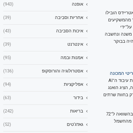
אופנה
(943)
טריידס הובילו
אחריות וסביבה
(39)
ד מהמשקיעים
 של החברה (סיבוב C), שהוערך על־ידי
איכות הסביבה
(43)
קה לפני יותר משנה ונחשבה
יה בבוקר
אינטרנט
(39)
אמנות ובמה
(95)
אסטרולוגיה והורוסקופ
(136)
יטי המכונה
, שבו הפיכת הכלי לנחלת הכלל מביאה לגידול בביקושים ובשל כך רוב עיבוד פעילות עיבוד ה־AI
אפליקציות
(94)
 הציג הואנג
 כיום רק בחוות שרתים
בידור
(63)
בריאות
(242)
כך, במחצית השנייה של 2027 תשיק אנבידיה ארונות שרתים עם 576 מעבדים גרפיים, זאת בהשוואה ל־72
המשובצים בארונות השרתים החדשים ביותר. שבב הרובין שמתכנן הואנג להשיק, יצרוך 3% מהחשמל
גאדג'טים
(52)