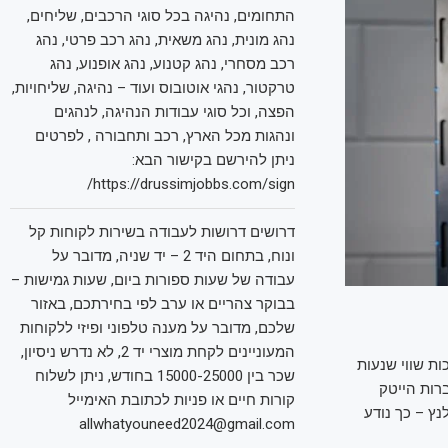
התחומים, נהיגה בכל סוגי הרכבים, שליחים,
נהג מונית, נהג משאית, נהג רכב פרטי, נהג
רכב מסחרי, נהג קטנוע, נהג אופנוע, נהג
טרקטור, נהגי אוטובוס ועוד – נהיגה, שליחויות,
הפצה, וכל סוגי עבודות הנהיגה, לנהגים
ונהגות מכל הארץ, רכב ותחבורה , לפרטים
ניתן להירשם בקישור הבא:
https://drussimjobbs.com/sign/
דרושים דרושות לעבודה בשירות לקוחות קל
ונוח, בתחום היד 2 – יד שניה, מדובר על
עבודה של שעות ספורות ביום, שעות גמישות –
בבוקר צהריים או ערב לפי בחירתכם, באזור
שלכם, מדובר על מענה טלפוני ופיזי ללקוחות
המעוניינים לקחת מוצרי יד 2, לא נדרש ניסיון,
ה 50 מיליון דולר לפי הערכות שווי שנעות
שכר בין 15000-25000 בחודש, ניתן לשלוח
חברות הייטק
קורות חיים או פניות לכתובת האימייל
ת של וילנץ – כך נודע
allwhatyouneed2024@gmail.com