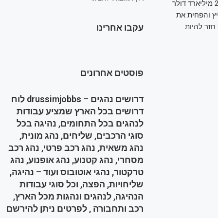
מיליארד דולר; מכירת אנפורנה לאבס לאמזון בתמורה ל־380 מיליון דולר; ומכירת גלילאו ב־2 מיליארד דולר
יץ והפחית את
חזר להיות
עקבו אחרינו
פוסטים אחרונים
דרושים נהגים – drussimjobbs לוח
דרושים בכל הארץ שמציע עבודות
לנהגים בכל התחומים, נהיגה בכל
סוגי הרכבים, שליחים, נהג מונית,
נהג משאית, נהג רכב פרטי, נהג רכב
מסחרי, נהג קטנוע, נהג אופנוע, נהג
טרקטור, נהגי אוטובוס ועוד – נהיגה,
שליחויות, הפצה, וכל סוגי עבודות
הנהיגה, לנהגים ונהגות מכל הארץ,
רכב ותחבורה , לפרטים ניתן להירשם