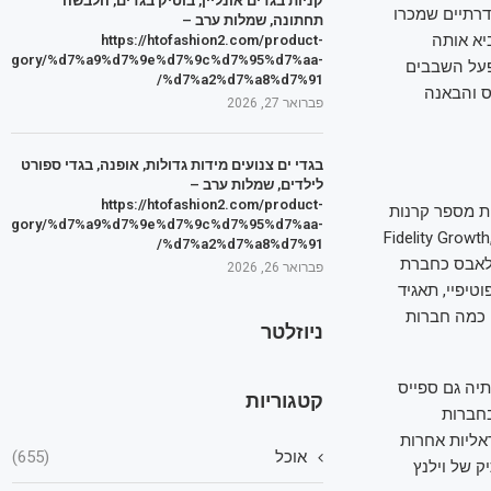
קניות בגדים אונליין, בוטיק בגדים, הלבשה
מים סדרתיים שמכרו
תחתונה, שמלות ערב –
יא אותה
https://htofashion2.com/product-
tegory/%d7%a9%d7%9e%d7%9c%d7%95%d7%aa-
הראשונה וליציאה לבדיקות ייצור (טייפ אאוט) במפעלי TSMC, מפעל השבבים
%d7%a2%d7%a8%d7%91/
ס והבאנה
פברואר 27, 2026
בגדי ים צנועים מידות גדולות, אופנה, בגדי ספורט
לילדים, שמלות ערב –
https://htofashion2.com/product-
ת מספר קרנות
tegory/%d7%a9%d7%9e%d7%9c%d7%95%d7%aa-
Fidelity Growth, 
%d7%a2%d7%a8%d7%91/
 אלמנט לאבס כחברת
פברואר 26, 2026
יפיי, תאגיד
נה הגרמנית סאפ, ענקית מכונות ייצור השבבים ההולנדית ASML וגם כמה חברות
ניוזלטר
ר אטרידס (Atreides), שבין השקעותיה גם ספייס
קטגוריות
בחברות
אליות אחרות
אוכל
(655)
ק של וילנץ