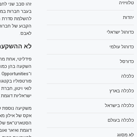
טלוויזיה
בעבר חברות במיל
יהדות
הקבוע של חברות
כדורגל ישראלי
לאבס.
לא ההשקעה 
כדורגל עולמי
פידליטי, אחת מח
כדורסל
כלכלה
פורטפוליו בקטגו
כלכלה בארץ
ישראליות דוגמת ווי
כלכלה בישראל
אקס של אילון מא
כלכלה בעולם
הסטארט־אפ של אב
דוגמת ואיאר ואוב
לא מסווג