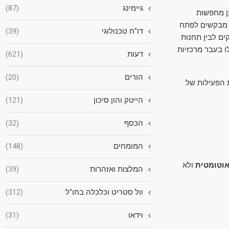
גיימינג
(87)
כן מחפשות
ס מבקשים לפתח
דו"ח טכנולוגי
(39)
ם לבין תחנות
ו בעבר מרכזיות
דעות
(621)
הורים
(20)
 הפעילות של
הייטק והון סיכון
(121)
הכסף
(32)
המומחים
(148)
וטומטית
ולא
המלצות ואזהרות
(39)
וול סטריט וכלכלה בחו"ל
(312)
וידאו
(31)