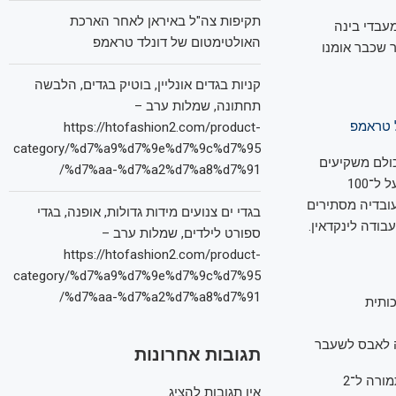
תקיפות צה"ל באיראן לאחר הארכת
למנט לאבס (Element Labs), שמפתח מעבדי בינה
האולטימטום של דונלד טראמפ
ת לאחר שכבר אומנו
קניות בגדים אונליין, בוטיק בגדים, הלבשה
תחתונה, שמלות ערב –
ל טראמפ
https://htofashion2.com/product-
category/%d7%a9%d7%9e%d7%9c%d7%95
כולם משקיעים
%d7%aa-%d7%a2%d7%a8%d7%91/
פרטיים אמידים שמכרו חברות במיליארדים. החברה ממוקמת במגדלי עזריאלי ומעסיקה מעל ל־100
ובדיה מסתירים
בגדי ים צנועים מידות גדולות, אופנה, בגדי
ודה לינקדאין.
ספורט לילדים, שמלות ערב –
https://htofashion2.com/product-
category/%d7%a9%d7%9e%d7%9c%d7%95
%d7%aa-%d7%a2%d7%a8%d7%91/
תגובות אחרונות
וילנץ הוא יזם ומשקיע סדרתי בתחום השבבים שחתום על מכירת הבאנה לאבס לאינטל בתמורה ל־2
אין תגובות להציג.