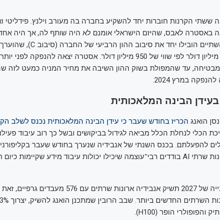
ה ששתי הקרנות חוברות יחד להשקיע בחברה בה מעורב וילנץ. פידליטי וא
 באסטרה לאבס, שהיזם הישראלי אומנם לא היה שותף לה, אך היה אח
המוקדמים בה. השתיים הובילו יחד את סיבוב ההון הרביעי
PitchBook ב־50 מיליון דולר לפי שווי של 950 מיליון דולר. אסטרה יצאה להנפ
בטיחה, עד שהמפולת בשוק ההון השיבה את מחיר המניה כמעט לזה שה
נפקה במרץ 2024.
עידן הבינה המלאכותית
נסן הואנג
הכריז בחודש שעבר כי עידן הבינה המלאכותית נכנס לשלב הקר
לים להפעלתם. בכנס השנתי של אנבידיה שנערך בחודש שעבר בקליפורניה,
מפת דרכים לארונות שרתי AI בודדים רבי־עוצמה שיכילו יכולות עיבוד מידע שקיימות
והפופולרי הופר (H100).