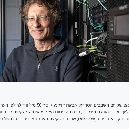
חברת הסטארט־אפ של יזם השבבים הסדרתי אביגדור וילנץ גייס
 300 ל־400 מיליון דולר, בהובלת פידליטי, חברת הביטוח האמריקאית שמשקיעה גם ב
פרטיות, ובהשתתפות קרן אטריידס (Atreides), שכבר השקיעה בעבר במספר חברו