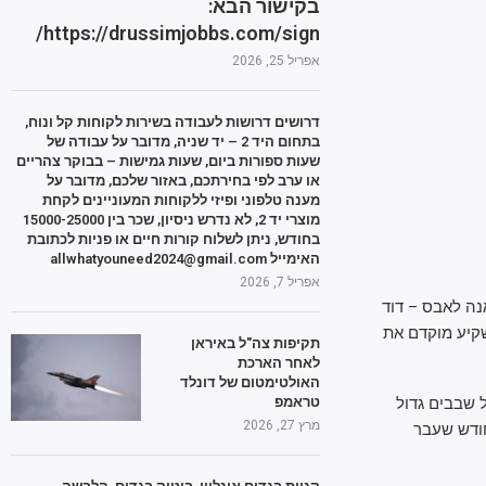
בקישור הבא:
https://drussimjobbs.com/sign/
אפריל 25, 2026
דרושים דרושות לעבודה בשירות לקוחות קל ונוח,
בתחום היד 2 – יד שניה, מדובר על עבודה של
שעות ספורות ביום, שעות גמישות – בבוקר צהריים
או ערב לפי בחירתכם, באזור שלכם, מדובר על
מענה טלפוני ופיזי ללקוחות המעוניינים לקחת
מוצרי יד 2, לא נדרש ניסיון, שכר בין 15000-25000
בחודש, ניתן לשלוח קורות חיים או פניות לכתובת
האימייל allwhatyouneed2024@gmail.com
אפריל 7, 2026
נה לאבס – דוד
קיע מוקדם את
תקיפות צה"ל באיראן
לאחר הארכת
האולטימטום של דונלד
 שבבים גדול
טראמפ
מרץ 27, 2026
חודש שעבר