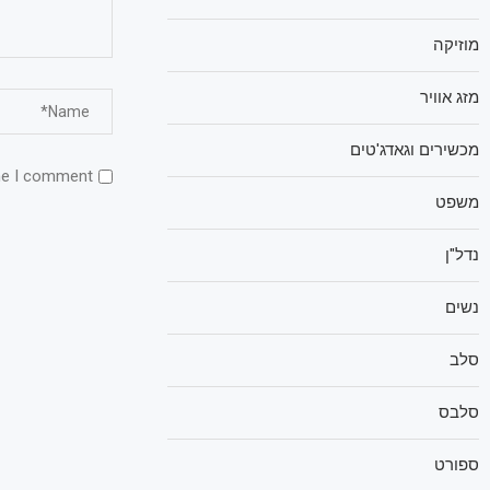
מוזיקה
מזג אוויר
מכשירים וגאדג'טים
me I comment.
משפט
נדל"ן
נשים
סלב
סלבס
ספורט