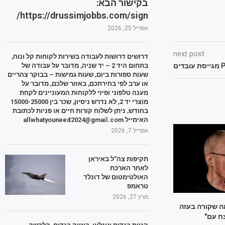
בקישור הבא:
https://drussimjobbs.com/sign/
אפריל 25, 2026
next post
דרושים דרושות לעבודה בשירות לקוחות קל ונוח,
בתחום היד 2 – יד שניה, מדובר על עבודה של
שעות ספורות ביום, שעות גמישות – בבוקר צהריים
או ערב לפי בחירתכם, באזור שלכם, מדובר על
מענה טלפוני ופיזי ללקוחות המעוניינים לקחת
מוצרי יד 2, לא נדרש ניסיון, שכר בין 15000-25000
בחודש, ניתן לשלוח קורות חיים או פניות לכתובת
האימייל allwhatyouneed2024@gmail.com
אפריל 7, 2026
תקיפות צה"ל באיראן
לאחר הארכת
האולטימטום של דונלד
טראמפ
מרץ 27, 2026
מה שקורה בעזה
ח עם"