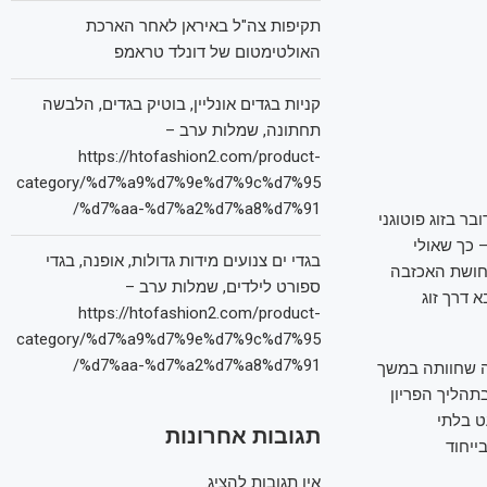
תקיפות צה"ל באיראן לאחר הארכת
האולטימטום של דונלד טראמפ
קניות בגדים אונליין, בוטיק בגדים, הלבשה
תחתונה, שמלות ערב –
https://htofashion2.com/product-
category/%d7%a9%d7%9e%d7%9c%d7%95
%d7%aa-%d7%a2%d7%a8%d7%91/
בר בזוג פוטוגני
 כך שאולי
בגדי ים צנועים מידות גדולות, אופנה, בגדי
 תחושת האכזבה
ספורט לילדים, שמלות ערב –
 דרך זוג
https://htofashion2.com/product-
category/%d7%a9%d7%9e%d7%9c%d7%95
%d7%aa-%d7%a2%d7%a8%d7%91/
ה שחוותה במשך
תהליך הפריון
ט בלתי
תגובות אחרונות
ייחוד
אין תגובות להציג.