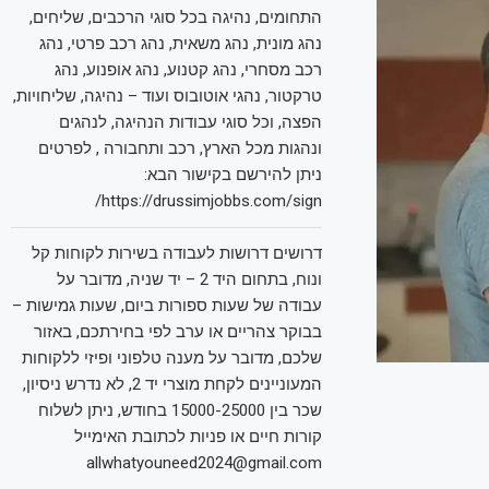
התחומים, נהיגה בכל סוגי הרכבים, שליחים,
נהג מונית, נהג משאית, נהג רכב פרטי, נהג
רכב מסחרי, נהג קטנוע, נהג אופנוע, נהג
טרקטור, נהגי אוטובוס ועוד – נהיגה, שליחויות,
הפצה, וכל סוגי עבודות הנהיגה, לנהגים
ונהגות מכל הארץ, רכב ותחבורה , לפרטים
ניתן להירשם בקישור הבא:
https://drussimjobbs.com/sign/
דרושים דרושות לעבודה בשירות לקוחות קל
ונוח, בתחום היד 2 – יד שניה, מדובר על
עבודה של שעות ספורות ביום, שעות גמישות –
בבוקר צהריים או ערב לפי בחירתכם, באזור
שלכם, מדובר על מענה טלפוני ופיזי ללקוחות
המעוניינים לקחת מוצרי יד 2, לא נדרש ניסיון,
שכר בין 15000-25000 בחודש, ניתן לשלוח
קורות חיים או פניות לכתובת האימייל
allwhatyouneed2024@gmail.com