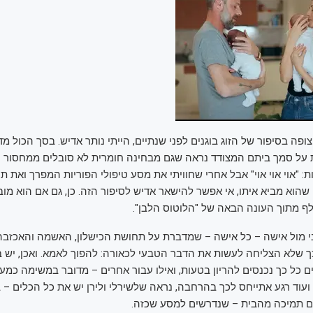
צופה בסיפור של הזוג בוגנים לפני שנתיים, הייתי נותר אדיש. בסך הכול מדו
על סמך ביתם המצודד נראה שגם מבחינה חומרית לא סובלים ממחסור –
ות: "אוי אוי אוי" אבל אחרי שחוויתי את מסע טיפולי הפוריות המפרך ואת
שהוא מביא איתו, אי אפשר להישאר אדיש לסיפור הזה. כן, גם אם הוא מובא
ף מתוך העונה הבאה של "הלוטוס הלבן".
י מול אישה – כל אישה – שמדברת על תחושת הכישלון, האשמה והאכזב
ך שלא הצליחה לעשות את הדבר הטבעי לכאורה: להפוך לאמא. ואכן, יש ב
 כל כך נכנסים להריון בטעות, ואילו עבור אחרים – מדובר במשימה כמע
ועוד רגע אתייחס לכך בהרחבה, נראה שלשירלי ולירן יש את כל הכלים – ב
גם תמיכה מהבית – שנדרשים למסע שכזה.