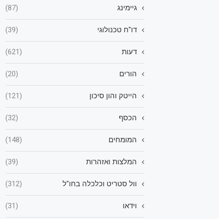
גיימינג
(87)
דו"ח טכנולוגי
(39)
דעות
(621)
הורים
(20)
הייטק והון סיכון
(121)
הכסף
(32)
המומחים
(148)
המלצות ואזהרות
(39)
וול סטריט וכלכלה בחו"ל
(312)
וידאו
(31)