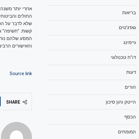
אחרי יותר משנה א
בריאות
החולים והביטוחי
שלא לדבר על הסבל
גאדג'טים
קשות. "חשיפה" א
המסע שלהם נותר 
גיימינג
והאישורים הרבים
דו"ח טכנולוגי
דעות
Source link
הורים
הייטק והון סיכון
SHARE
הכסף
המומחים