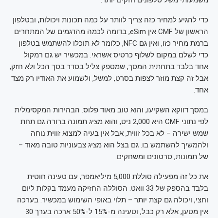
כדי להגיע למחיר כזה צריך לוותר על כמה תכונות ויכולות, ובטלפון
הראשון של CMF אין eSim, בדומה לכמה מהדגמים של המתחרים
ברמת מחיר כזו, ואין גם NFC, כלומר לא תוכלו להשתמש בטלפון
כדי לשלם במקום לשלוף כרטיס אשראי. במכשיר יש גם רמקול
אחד בלבד בתחתית המסך, שמספק צליל בסדר בסך הכל ולא חזק,
אבל זה קצת מוזר לצפות בסרט, למשל, ולשמוע את האודיו רק מצד
אחד.
במסך דווקא השקיעו, והוא טוב מאוד פלוס. הבהירות המקסימלית
לפי נתוני CMF היא 2,000 ניט, והוא מציג תמונה ברורה גם תחת
שמש ישירה – לא בכל זווית, אבל אין בעיה למצוא זווית נוחה
ולהמשיך להשתמש בו. גם בצל הוא מציג צבעוניות טובה מאוד –
של תמונות, סרטונים ומשחקים.
את כל זה מפעילה סוללת 5,000 מיליאמפר, עם טעינה חוטית
בלבד בהספק של 33 וואט. הסוללה החזיקה מעמד בקלות ליום
וחצי, ויכולה גם קצת יותר – תלוי באופי השימוש במכשיר. בערכה
אין מטען, אלא רק כבל, וטעינה מ-15% ל-50% ארכה בערך 30