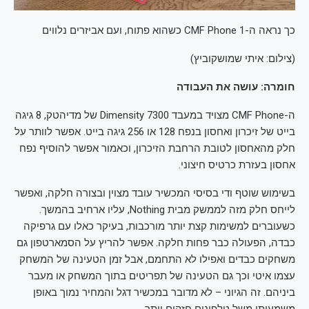
כך נראה ה-CMF Phone 1 כשהוא פתוח, ועם אביזרים נלווים
(
צילום: איתי שמושקוביץ
)
חומרה: עושה את העבודה
ה-CMF Phone מצויד במעבד Dimensity 7300 של מדיהטק, 8 גיגה
בייט של זיכרון ואחסון בנפח 128 או 256 גיגה בייט. אפשר לוותר על
חלק מהאחסון לטובת הרחבת הזיכרון, וכאמור אפשר להוסיף נפח
אחסון בעזרת כרטיס חיצוני.
בשימוש שוטף ודי בסיסי המכשיר עובד מצוין ובצורה חלקה, ואפשר
לייחס חלק מזה לממשק מבית Nothing, עליו ארחיב בהמשך.
כשעוברים למשימות קצת יותר מורכבות, בעיקר כאלו עם גרפיקה
כבדה, הפעולה כבר פחות חלקה. אפשר להריץ על הסמארטפון גם
משחקים כבדים ואפילו לא התחמם, אבל זמן הטעינה של המשחק
עצמו איטי וכך גם הטעינה של תפריטים בתוך המשחק או מעבר
ביניהם. זה הגיוני – לא מדובר במכשיר דגל והמחיר נמוך באופן
משמעותי משל טלפונים חזקים יותר.