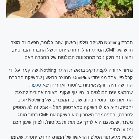
חברת Nothing משיקה טלפון ראשון. שוב. כלומר, הפעם זה מוצר
חדש של CMF, המותג הזול והחדש יחסית של החברה הבריטית,
והוא זונח חלק ניכר מהתכונות הבולטות של החברה האם.
נחזור אחורה לקצת רקע: בראשית היתה Nothing, שהוקמה על ידי
קרל פיי, אחד ממייסדי OnePlus. המוצר הראשון שהשיקה החברה
החדשה היה דווקא אוזניות בלוטות' ואחריהן יצא
טלפון
,
שהמאפיינים הבולטים בו היו גוף שקוף ותאורה אחורית להצגת
התראות עם דפוסי הבהוב שונים. המוצרים של Nothing זולים
יחסית, והיא אפילו השיקה סמארטפון מוזל – אבל זה לא הספיק
לחברה, ובספטמבר האחרון היא השיקה את CMF בתור מותג
משנה, שיצא גם הוא לדרך עם אוזניות בלוטות', ולצידן שעון חכם
ומטען מהיר.
עכשיו מגיע תור הטלפון הראשון של המותג החדש יחסית, ששומר