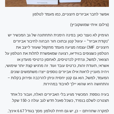
אפשר לחבר אביזרים חיצוניים, כמו מעמד לטלפון
(
צילום: איתי שמושקוביץ
)
הגימיק לא נעצר כאן: בפינה הימנית התחתונה של גב המכשיר יש
"נקודת אביזר" – עיגול קטן ובתוכו חור הברגה לחיבור אביזרים
חיצוניים. CMF עצמה מציעה מעמד מתקפל שעוזר לייצב את
הטלפון כשצופים בווידיאו, רצועה שמאפשרת לתלות את הטלפון על
הצוואר, למשל, ונרתיק לכרטיסים, לאחסון כרטיסי מועדון או
אשראי, תעודת זהות, כרטיס עובד ועוד. זה מרגיש קצת יותר שימושי,
ויהיה מעניין לראות אילו אביזרים נוספים ייצרו משתמשים שונים.
המעמד, למשל, הוא גם קטן יחסית וניתן להרכבה ופירוק בקלות –
והתחושה היא שהוא יילך לאיבוד במהירות.
בעיה נוספת: המכשיר מגיע בלי האביזרים האלה, ועבור כל אחד
תצטרכו לשלם בנפרד, כשכל פאנל חדש לגב עולה כ-150 שקל.
למקרה שתהיתם – כן, יש גם חזית לטלפון: מסך בגודל 6.67 אינץ',