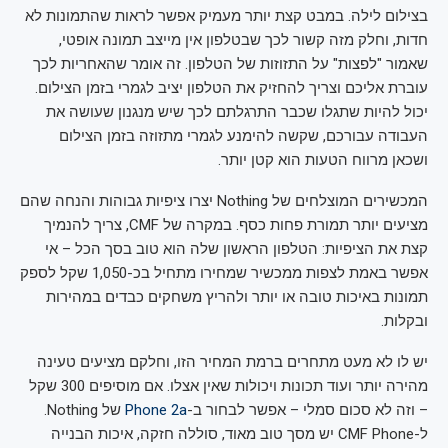
בצילום לילה. במבט קצת יותר מעמיק אפשר לראות שהתמונות לא
חדות, וחלק מזה קשור לכך שבטלפון אין מייצב תמונה אופטי,
שאמור "לפצות" על התזוזות של הטלפון. זה אומר שהאחריות לכך
עוברת אליכם וצריך להחזיק את הטלפון יציב לגמרי בזמן הצילום.
יכול להיות שתגלו שכבר התרגלתם לכך שיש מנגנון שעושה את
העבודה עבורכם, שקשה להימנע לגמרי מתזוזה בזמן הצילום
ושכאן מרווח הטעות הוא קטן יותר.
המכשירים המוצלחים של Nothing יצרו ציפיות גבוהות והנחה שהם
מציעים יותר תמורת פחות כסף. במקרה של CMF, צריך להנמיך
קצת את הציפיות: הטלפון הראשון שלה הוא טוב בסך הכל – אי
אפשר באמת לצפות ממכשיר שמחירו מתחיל בכ-1,050 שקל לספק
תמונות באיכות טובה או יותר ולהריץ משחקים כבדים במהירות
ובקלות.
יש לו לא מעט מתחרים ברמת המחיר הזו, וחלקם מציעים טעינה
מהירה יותר ועוד תכונות ויכולות שאין אצלו. אם מוסיפים 300 שקל
– וזה לא סכום סמלי – אפשר לבחור ב-
Phone 2a
של Nothing.
ל-CMF Phone יש מסך טוב מאוד, סוללה חזקה, איכות הבנייה