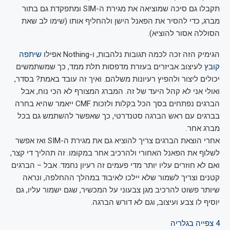
תקבלו גם סיכה שמוציאה את מגירת ה-SIM ומתפקדת גם בתור
מברג, כדי להסיר את הפאנל הישן ולהחליף אותו (שימו לב שאת
הסוללה אסור להוציא).
הגימיק הזה זכה לכמה תגובות נלהבות, ו-Nothing אפילו
שיתפה
קובץ
לעיצוב אביזרים בעזרת מדפסות תלת ממד, כך שמשתמשים
יכולים ליצור ולהפיץ רעיונות משלהם. ואיך זה עובד באמת? בסדר,
ואולי אני לא קהל היעד של זה. המברג המצורף לא הכי נוח, אבל
הברגים נפתחים בסך הכל בקלות ולזכות CMF ייאמר שהיא בחרה
בברגים עם ראש הברגה סטנדרטי, כך שאפשר להשתמש גם בכל
מברג אחר.
אחרי הוצאת הברגים צריך להוציא גם את מגירת ה-SIM ואז אפשר
לשלוף את הפאנל האחורי ולהרכיב אחר במקומו. זה תהליך די קצר,
ואם לא חוזרים עליו יותר מדי פעמים זה רעיון נחמד. אבל – הברגים
קטנים וצריך לשמור שלא יילכו לאיבוד במהלך ההחלפה, ונראה
שיותר פשוט להרכיב מגן צבעוני על המכשיר, שגם ישמור עליו, גם
יוסיף לו צבע ועיצוב, וגם לא דורש הברגה.
4
צפייה בגלריה