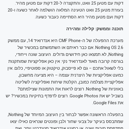
דקות עם מטען 25 וואט, והתקצרה ל-20 דקות עם מטען מהיר.
בעזרת מטען 25 וואט הטעינה המלאה הושלמה לאחר כשעה ו-20
דקות ועם מטען מהיר היא הסתיימה כעבור כשעה.
תוכנה וממשק: קלילה ומהירה
מערכת ההפעלה של ה-CMF Phone היא אנדרואיד 14, עם ממשק
Nothing OS 2.6. אם כבר ראיתם או השתמשתם במכשיר של
Nothing, לא תמצאו כאן חידושים גדולים. העיצוב שונה וייחודי,
בגרסה קרובה מאוד לאנדרואיד נקי: אין כאן אפליקציות שמותקנות
בלי לשאול אתכם – גם לא פייסבוק, טיקטוק או ספוטיפיי, כלום. אין
כמעט אפליקציות של היצרנית עצמה – היא מציעה מחשבון,
אפליקציית מצלמה כמובן, הקלטת שיחות ואפליקציה לשליטה
באוזניות של Nothing. רוצים לראות את התמונות שצילמתם?
בשביל יש את Google Photos. רוצים לדפדף בתיקיות במכשיר? יש
את Google Files.
בהפעלה הראשונה אפשר לבחור בין העיצוב המיוחד של Nothing,
שמתבסס בעיקר על צבעי שחור ולבן ופונטים שנראים כאילו יצאו
ממדפסת סיכות ישנה, או בסגנון אנדרואיד סטנדרטי יותר, ואת