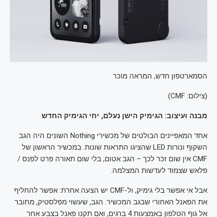
הסמארטפון חדש, המראה מוכר
(
צילום: CMF
)
מבנה ועיצוב: הגימיק הישן נעלם, יחי הגימיק החדש
אחד המאפיינים הבולטים של מכשירי Nothing השונים היה הגב
השקוף ונורות LED שהציגו התראות שונות. במכשיר הראשון של
CMF אין שום זכר לכך – הגב אטום, בלי שום תאורה פרט לפנס /
פלאש שצמוד לעדשות המצלמה.
אבל אי אפשר בלי גימיק, ול-CMF יש הצעה אחרת: אפשר להחליף
את הפאנל האחורי שבגב המכשיר. הגב, שעשוי מפלסטיק, מחובר
אל גוף הטלפון באמצעות 4 ברגים, ואם תקנו פאנל בצבע אחר