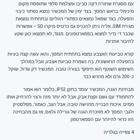
עם מסגרת שחורה דקה סביבו ומצלמת סלפי שתופסת מקום
מינימלי בראש המסך. בצד ימין של המכשיר נמצא כפתור כיבוי
והפעלה, בצד שמאל נמצאים כפתורי הווליום ובתחתית נמצאת
מגירת SIM, אליה ניתן להכניס גם כרטיס מיקרו SD – אפשרות
שכבר די נדיר למצוא בסמארטפונים. מנגד, לא תמצאו כאן שקע
לחיבור אוזניות.
קורא טביעות האצבע נמצא בתחתית המסך, והוא עשה קצת בעיות
בהפעלה הראשונית, בה נשמרת טביעת אצבע, אבל במהלך
השימוש השוטף הוא תיפקד בצורה טובה. המכשיר דק וגדול, שוקל
כ-200 גרם ולא מרגיש כבד.
מבחינת הגנה, המכשיר עומד בתקן IP52, כלומר הוא אמור
להתמודד עם גשם וקצת אבק, אבל לא יותר מזה ורצוי להרחיק אותו
ממים. איכות הבנייה מרגישה טובה, אבל הגב, כאמור, מפלסטיק
ולגבי המסך לא מוזכרת הגנה של גורילה גלאס, אז גם מהבחינה
הזו כדאי להיזהר עם הסמארטפון.
4
צפייה בגלריה