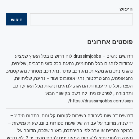
חיפוש
חיפוש
פוסטים אחרונים
דרושים נהגים – drussimjobbs לוח דרושים בכל הארץ שמציע
עבודות לנהגים בכל התחומים, נהיגה בכל סוגי הרכבים, שליחים,
נהג מונית, נהג משאית, נהג רכב פרטי, נהג רכב מסחרי, נהג קטנוע,
נהג אופנוע, נהג טרקטור, נהגי אוטובוס ועוד – נהיגה, שליחויות,
הפצה, וכל סוגי עבודות הנהיגה, לנהגים ונהגות מכל הארץ, רכב
ותחבורה , לפרטים ניתן להירשם בקישור הבא:
https://drussimjobbs.com/sign/
דרושים דרושות לעבודה בשירות לקוחות קל ונוח, בתחום היד 2 –
יד שניה, מדובר על עבודה של שעות ספורות ביום, שעות גמישות –
בבוקר צהריים או ערב לפי בחירתכם, באזור שלכם, מדובר על
מענה טלפוני ופיזי ללקוחות המעוניינים לקחת מוצרי יד 2, לא נדרש