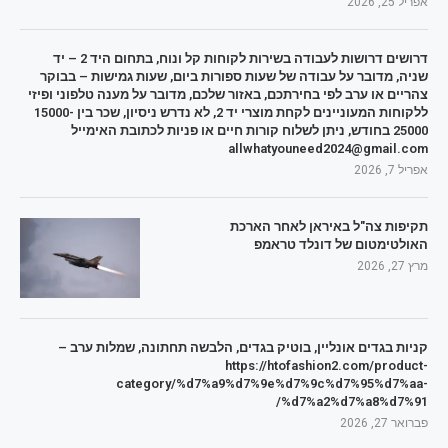
אפריל 25, 2026
דרושים דרושות לעבודה בשירות לקוחות קל ונוח, בתחום היד 2 – יד
שניה, מדובר על עבודה של שעות ספורות ביום, שעות גמישות – בבוקר
צהריים או ערב לפי בחירתכם, באזור שלכם, מדובר על מענה טלפוני ופיזי
ללקוחות המעוניינים לקחת מוצרי יד 2, לא נדרש ניסיון, שכר בין 15000-
25000 בחודש, ניתן לשלוח קורות חיים או פניות לכתובת האימייל
allwhatyouneed2024@gmail.com
אפריל 7, 2026
תקיפות צה"ל באיראן לאחר הארכת
האולטימטום של דונלד טראמפ
מרץ 27, 2026
קניות בגדים אונליין, בוטיק בגדים, הלבשה תחתונה, שמלות ערב –
https://htofashion2.com/product-
category/%d7%a9%d7%9e%d7%9c%d7%95%d7%aa-
%d7%a2%d7%a8%d7%91/
פברואר 27, 2026