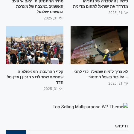
כישלון ההסברה של נתניהו
מחיר ההתנתקות: האם אי פעם
מדרדר את ישראל לתהום מדינית
האשמים במצבה של מערכת
המשפט ישלמו?
יולי 31, 2025
יולי 31, 2025
לא צריך להיות שמאלני כדי להבין
קלף ההרעבה: המניפולציה
– הליכוד בשפל היסטורי
שחמאס שמר לרגע הנכון | עדן-טל
חדד
יולי 31, 2025
יולי 31, 2025
חיפוש