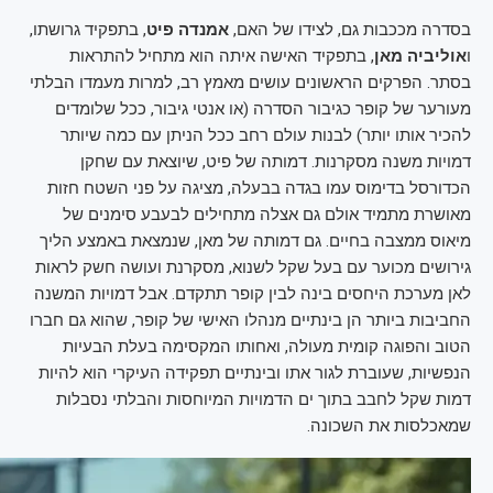
בסדרה מככבות גם, לצידו של האם,
אמנדה פיט
, בתפקיד גרושתו,
ו
אוליביה מאן
, בתפקיד האישה איתה הוא מתחיל להתראות
בסתר. הפרקים הראשונים עושים מאמץ רב, למרות מעמדו הבלתי
מעורער של קופר כגיבור הסדרה (או אנטי גיבור, ככל שלומדים
להכיר אותו יותר) לבנות עולם רחב ככל הניתן עם כמה שיותר
דמויות משנה מסקרנות. דמותה של פיט, שיוצאת עם שחקן
הכדורסל בדימוס עמו בגדה בבעלה, מציגה על פני השטח חזות
מאושרת מתמיד אולם גם אצלה מתחילים לבעבע סימנים של
מיאוס ממצבה בחיים. גם דמותה של מאן, שנמצאת באמצע הליך
גירושים מכוער עם בעל שקל לשנוא, מסקרנת ועושה חשק לראות
לאן מערכת היחסים בינה לבין קופר תתקדם. אבל דמויות המשנה
החביבות ביותר הן בינתיים מנהלו האישי של קופר, שהוא גם חברו
הטוב והפוגה קומית מעולה, ואחותו המקסימה בעלת הבעיות
הנפשיות, שעוברת לגור אתו ובינתיים תפקידה העיקרי הוא להיות
דמות שקל לחבב בתוך ים הדמויות המיוחסות והבלתי נסבלות
שמאכלסות את השכונה.