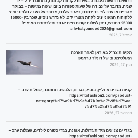
דרושים דרושות לעבודה בשירות לקוחות קל ונוח, בתחום היד 2 – יד
שניה, מדובר על עבודה של שעות ספורות ביום, שעות גמישות – בבוקר
צהריים או ערב לפי בחירתכם, באזור שלכם, מדובר על מענה טלפוני ופיזי
ללקוחות המעוניינים לקחת מוצרי יד 2, לא נדרש ניסיון, שכר בין 15000-
25000 בחודש, ניתן לשלוח קורות חיים או פניות לכתובת האימייל
allwhatyouneed2024@gmail.com
אפריל 7, 2026
תקיפות צה"ל באיראן לאחר הארכת
האולטימטום של דונלד טראמפ
מרץ 27, 2026
קניות בגדים אונליין, בוטיק בגדים, הלבשה תחתונה, שמלות ערב –
https://htofashion2.com/product-
category/%d7%a9%d7%9e%d7%9c%d7%95%d7%aa-
%d7%a2%d7%a8%d7%91/
פברואר 27, 2026
בגדי ים צנועים מידות גדולות, אופנה, בגדי ספורט לילדים, שמלות ערב –
https://htofashion2.com/product-