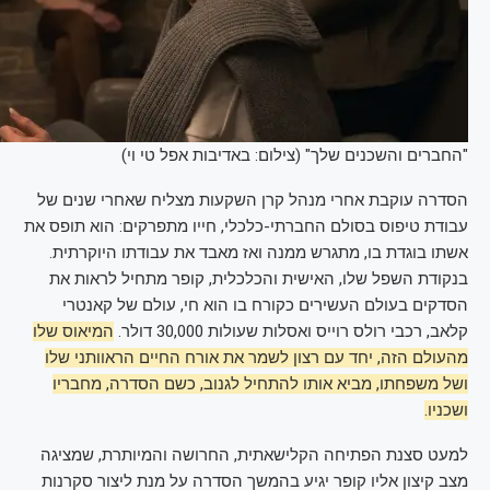
"החברים והשכנים שלך" (צילום: באדיבות אפל טי וי)
הסדרה עוקבת אחרי מנהל קרן השקעות מצליח שאחרי שנים של
עבודת טיפוס בסולם החברתי-כלכלי, חייו מתפרקים: הוא תופס את
אשתו בוגדת בו, מתגרש ממנה ואז מאבד את עבודתו היוקרתית.
בנקודת השפל שלו, האישית והכלכלית, קופר מתחיל לראות את
הסדקים בעולם העשירים כקורח בו הוא חי, עולם של קאנטרי
קלאב, רכבי רולס רוייס ואסלות שעולות 30,000 דולר.
המיאוס שלו
מהעולם הזה, יחד עם רצון לשמר את אורח החיים הראוותני שלו
ושל משפחתו, מביא אותו להתחיל לגנוב, כשם הסדרה, מחבריו
ושכניו.
למעט סצנת הפתיחה הקלישאתית, החרושה והמיותרת, שמציגה
מצב קיצון אליו קופר יגיע בהמשך הסדרה על מנת ליצור סקרנות