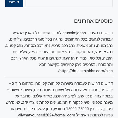
חיפוש
פוסטים אחרונים
דרושים נהגים – drussimjobbs לוח דרושים בכל הארץ שמציע
עבודות לנהגים בכל התחומים, נהיגה בכל סוגי הרכבים, שליחים,
נהג מונית, נהג משאית, נהג רכב פרטי, נהג רכב מסחרי, נהג קטנוע,
נהג אופנוע, נהג טרקטור, נהגי אוטובוס ועוד – נהיגה, שליחויות,
הפצה, וכל סוגי עבודות הנהיגה, לנהגים ונהגות מכל הארץ, רכב
ותחבורה , לפרטים ניתן להירשם בקישור הבא:
https://drussimjobbs.com/sign/
דרושים דרושות לעבודה בשירות לקוחות קל ונוח, בתחום היד 2 –
יד שניה, מדובר על עבודה של שעות ספורות ביום, שעות גמישות –
בבוקר צהריים או ערב לפי בחירתכם, באזור שלכם, מדובר על
מענה טלפוני ופיזי ללקוחות המעוניינים לקחת מוצרי יד 2, לא נדרש
ניסיון, שכר בין 15000-25000 בחודש, ניתן לשלוח קורות חיים או
פניות לכתובת האימייל allwhatyouneed2024@gmail.com