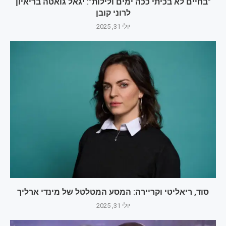
"בחיים לא בכיתי ככה ימים ולילות": יגאל גואטה בריאיון
לרוני קובן
יולי 31, 2025
סוד, ריאליטי וקריירה: המסע המטלטל של מינדי ארליך
יולי 31, 2025