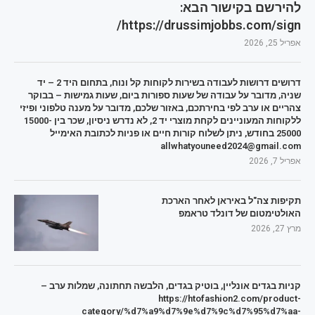
להירשם בקישור הבא:
https://drussimjobbs.com/sign/
אפריל 25, 2026
דרושים דרושות לעבודה בשירות לקוחות קל ונוח, בתחום היד 2 – יד
שניה, מדובר על עבודה של שעות ספורות ביום, שעות גמישות – בבוקר
צהריים או ערב לפי בחירתכם, באזור שלכם, מדובר על מענה טלפוני ופיזי
ללקוחות המעוניינים לקחת מוצרי יד 2, לא נדרש ניסיון, שכר בין 15000-
25000 בחודש, ניתן לשלוח קורות חיים או פניות לכתובת האימייל
allwhatyouneed2024@gmail.com
אפריל 7, 2026
תקיפות צה"ל באיראן לאחר הארכת
האולטימטום של דונלד טראמפ
מרץ 27, 2026
קניות בגדים אונליין, בוטיק בגדים, הלבשה תחתונה, שמלות ערב –
https://htofashion2.com/product-
category/%d7%a9%d7%9e%d7%9c%d7%95%d7%aa-