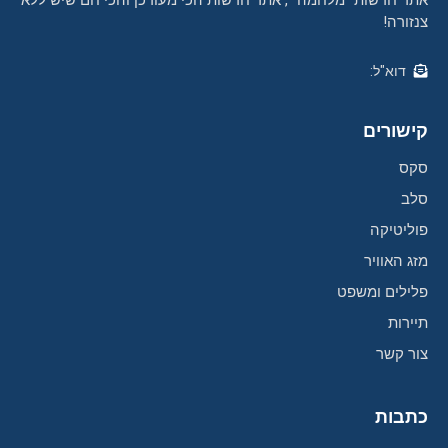
אתר חדשות "מלחמה" , אתר חדשות הכי מעודכן והכי חם שיש ללא
צנזורה!
דוא"ל:
קישורים
סקס
סלב
פוליטיקה
מזג האוויר
פלילים ומשפט
תיירות
צור קשר
כתבות