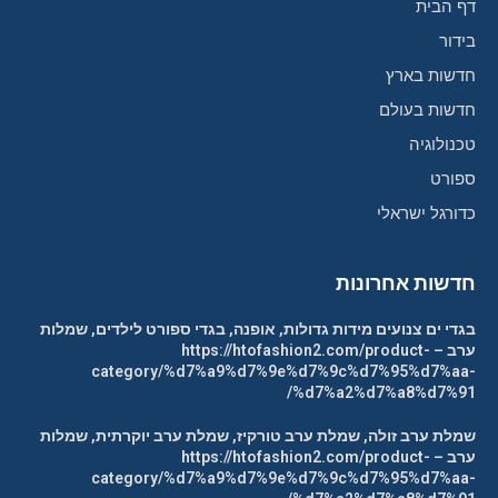
דף הבית
בידור
חדשות בארץ
חדשות בעולם
טכנולוגיה
ספורט
כדורגל ישראלי
חדשות אחרונות
בגדי ים צנועים מידות גדולות, אופנה, בגדי ספורט לילדים, שמלות
ערב – https://htofashion2.com/product-
category/%d7%a9%d7%9e%d7%9c%d7%95%d7%aa-
%d7%a2%d7%a8%d7%91/
שמלת ערב זולה, שמלת ערב טורקיז, שמלת ערב יוקרתית, שמלות
ערב – https://htofashion2.com/product-
category/%d7%a9%d7%9e%d7%9c%d7%95%d7%aa-