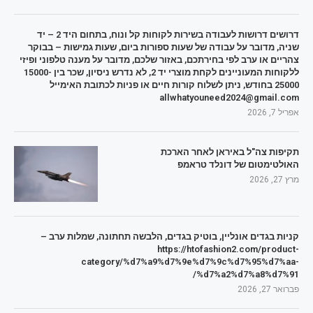
דרושים דרושות לעבודה בשירות לקוחות קל ונוח, בתחום היד 2 – יד
שניה, מדובר על עבודה של שעות ספורות ביום, שעות גמישות – בבוקר
צהריים או ערב לפי בחירתכם, באזור שלכם, מדובר על מענה טלפוני ופיזי
ללקוחות המעוניינים לקחת מוצרי יד 2, לא נדרש ניסיון, שכר בין 15000-
25000 בחודש, ניתן לשלוח קורות חיים או פניות לכתובת האימייל
allwhatyouneed2024@gmail.com
אפריל 7, 2026
תקיפות צה"ל באיראן לאחר הארכת
האולטימטום של דונלד טראמפ
מרץ 27, 2026
קניות בגדים אונליין, בוטיק בגדים, הלבשה תחתונה, שמלות ערב –
https://htofashion2.com/product-
category/%d7%a9%d7%9e%d7%9c%d7%95%d7%aa-
%d7%a2%d7%a8%d7%91/
פברואר 27, 2026