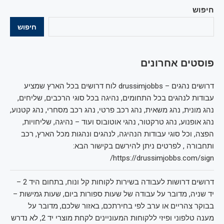
חיפוש
חיפוש
פוסטים אחרונים
דרושים נהגים – drussimjobbs לוח דרושים בכל הארץ שמציע
עבודות לנהגים בכל התחומים, נהיגה בכל סוגי הרכבים, שליחים,
נהג מונית, נהג משאית, נהג רכב פרטי, נהג רכב מסחרי, נהג קטנוע,
נהג אופנוע, נהג טרקטור, נהגי אוטובוס ועוד – נהיגה, שליחויות,
הפצה, וכל סוגי עבודות הנהיגה, לנהגים ונהגות מכל הארץ, רכב
ותחבורה , לפרטים ניתן להירשם בקישור הבא:
https://drussimjobbs.com/sign/
דרושים דרושות לעבודה בשירות לקוחות קל ונוח, בתחום היד 2 –
יד שניה, מדובר על עבודה של שעות ספורות ביום, שעות גמישות –
בבוקר צהריים או ערב לפי בחירתכם, באזור שלכם, מדובר על
מענה טלפוני ופיזי ללקוחות המעוניינים לקחת מוצרי יד 2, לא נדרש