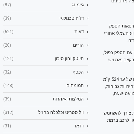
צה מהסינים.
גיימינג
(87)
דו"ח טכנולוגי
(39)
כנולוגית 800V, ומוצעת בכמה גרסאות הספק
דעות
(621)
 מנועים. אנחנו לקחנו למבחן את גרסת הבסיס, 45, עם מנוע חשמלי אחורי
הורים
(20)
 עם הספק כפול,
הייטק והון סיכון
(121)
7 שניות, צוברת מהירות בקצב נאה ויש
הכסף
(32)
גרסת ה-45 מצוידת בסוללה בקיבולת די מתונה לימינו, של כ-82 קילוואט, ומצהירה על טווח של עד 524 ק"מ
המומחים
(148)
ירויות גבוהות,
400 ק"מ. סביר להניח שגרסת ה-50, שמצוידת בסוללה של 100 קילוואט-שעה,
המלצות ואזהרות
(39)
וול סטריט וכלכלה בחו"ל
(312)
ת צורך להשתמש
וי לרכב ברמת
וידאו
(31)