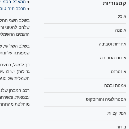
●
המאבק הסמוי ב
קטגוריות
●
הרכב הזה טוב 
אוכל
בשלב השני החלו 
שלהם להגיוני ורו
אופנה
הדגמים החשמליי
אחריות וסביבה
בשלב השלישי, שמ
שמפגינה עליונות 
איכות הסביבה
גדולות). יש לו ע
אינטרנט
חשמלית של SAIC הסינית, שגם תייצר בסין.
אמנות ובמה
עצמאית, ומשרתת
אסטרולוגיה והורוסקופ
מוחלטת מהתחרות
אפליקציות
בידור