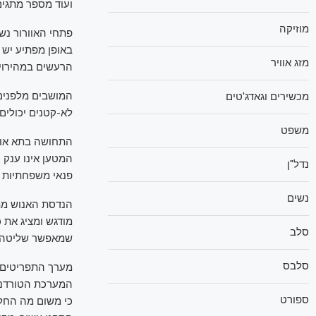
ועוד מספר מתגים 
מוזיקה
פתחי האוורור נשל
באופן מפתיע יש 
מזג אוויר
הרעשים במהירויו
המושבים מלפנים 
מכשירים וגאדג'טים
לא-קטנים יכולים
משפט
התחושה בתא אוורי
נדל"ן
פנאי משפחתיות ט
נשים
הנדסת האנוש מתו
מודגש ומציג את 
סלב
שמאפשר שליטה על 
סלבס
מערך התפריטים ק
המערכת הטורדנית
ספורט
כי משום מה החלי