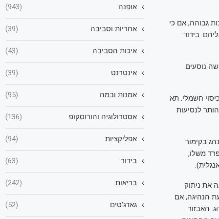
אופנה
(943)
ות גבוהה, אם כי
אחריות וסביבה
(39)
יהם. בידוד
איכות הסביבה
(43)
שה נוסעים
אינטרנט
(39)
אמנות ובמה
(95)
יסוי חשמלי. תא
ן לדחוק לתוכו מטען בנפח של כ-526 ליטר, די והותר לנסיעות
אסטרולוגיה והורוסקופ
(136)
אפליקציות
(94)
הג בקימור
רד משלו,
בידור
(63)
נגלית).
בריאות
(242)
 את ניתוק
ת הנהיגה, אם
גאדג'טים
(52)
. האבזור