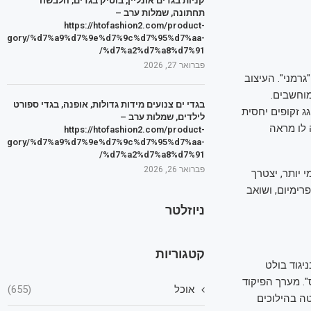
קניות בגדים אונליין, בוטיק בגדים, הלבשה
תחתונה, שמלות ערב –
https://htofashion2.com/product-
tegory/%d7%a9%d7%9e%d7%9c%d7%95%d7%aa-
%d7%a2%d7%a8%d7%91/
פברואר 27, 2026
רמני". העיצוב
מוחשבים.
בגדי ים צנועים מידות גדולות, אופנה, בגדי ספורט
גג זקופים יחסית
לילדים, שמלות ערב –
 לו מראה
https://htofashion2.com/product-
tegory/%d7%a9%d7%9e%d7%9c%d7%95%d7%aa-
%d7%a2%d7%a8%d7%91/
פברואר 26, 2026
. מי שרוצה מראה דינמי יותר, יצטרך
טוס של רכב פרימיום, ושואב
ניוזלטר
קטגוריות
יגוד בולט
התא של ה-Q6 מאמץ סגנון "עמוס". מערך הפיקוד
אוכל
(655)
ה בהילוכים