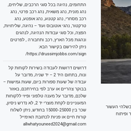
התחומים, נהיגה בכל סוגי הרכבים, שליחים,
נהג מונית, נהג משאית, נהג רכב פרטי, נהג
רכב מסחרי, נהג קטנוע, נהג אופנוע, נהג
טרקטור, נהגי אוטובוס ועוד – נהיגה, שליחויות,
הפצה, וכל סוגי עבודות הנהיגה, לנהגים
ונהגות מכל הארץ, רכב ותחבורה , לפרטים
ניתן להירשם בקישור הבא:
https://drussimjobbs.com/sign/
דרושים דרושות לעבודה בשירות לקוחות קל
ונוח, בתחום היד 2 – יד שניה, מדובר על
עבודה של שעות ספורות ביום, שעות גמישות –
בבוקר צהריים או ערב לפי בחירתכם, באזור
שלכם, מדובר על מענה טלפוני ופיזי ללקוחות
המעוניינים לקחת מוצרי יד 2, לא נדרש ניסיון,
בשלהי העשור
שכר בין 15000-25000 בחודש, ניתן לשלוח
 ופיתוח
קורות חיים או פניות לכתובת האימייל
allwhatyouneed2024@gmail.com