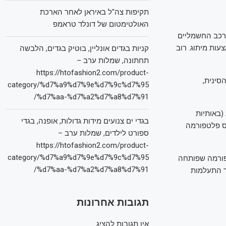
תקיפות צה"ל באיראן לאחר הארכת
האולטימטום של דונלד טראמפ
הרכב החשמליים
עות מיתוג. רוב
קניות בגדים אונליין, בוטיק בגדים, הלבשה
תחתונה, שמלות ערב –
https://htofashion2.com/product-
סינית,
category/%d7%a9%d7%9e%d7%9c%d7%95
%d7%aa-%d7%a2%d7%a8%d7%91/
כך למשל, בתערוכת שנגחאי באפריל השיקה אאודי קרוס-אובר חדש תחת שם המותג AUDI (באותיות
בגדי ים צנועים מידות גדולות, אופנה, בגדי
יס פלטפורמה
ספורט לילדים, שמלות ערב –
https://htofashion2.com/product-
category/%d7%a9%d7%9e%d7%9c%d7%95
על פלטפורמה שפותחה
%d7%aa-%d7%a2%d7%a8%d7%91/
ך התעלמות
תגובות אחרונות
אין תגובות להציג.