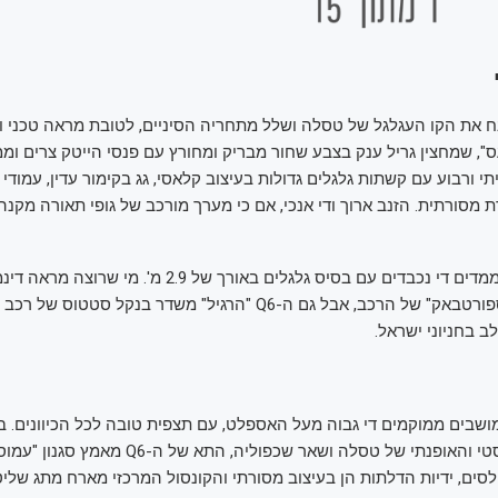
נח את הקו העגלגל של טסלה ושלל מתחריה הסיניים, לטובת מראה טכני ו"ג
ס", שמחצין גריל ענק בצבע שחור מבריק ומחורץ עם פנסי הייטק צרים ומ
י ורבוע עם קשתות גלגלים גדולות בעיצוב קלאסי, גג בקימור עדין, עמודי 
 מסורתית. הזנב ארוך ודי אנכי, אם כי מערך מורכב של גופי תאורה מקנה
כל העסק ארוז בממדים די נכבדים עם בסיס גלגלים באורך של 2.9 מ'
לחכות לגרסת "ספורטבאק" של הרכב, אבל גם ה-Q6 "הרגיל" משדר בנקל סט
 בחניוני ישראל.
שבים ממוקמים די גבוה מעל האספלט, עם תצפית טובה לכל הכיוונים. בנ
לסגנון המינימליסטי והאופנתי של טסלה ושאר שכפוליה, 
ים, ידיות הדלתות הן בעיצוב מסורתי והקונסול המרכזי מארח מתג שליט