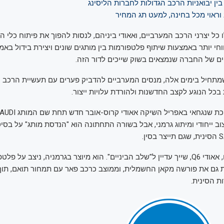
ין יבואניות הרכב הגדולות לחברות הליסינג
וראוי מכל בחינה, למעט תג המחיר
כל יצרני הרכב המערביים, ואאודי ביניהם, לנסות להפוך את פיתוח כלי 
וחי יותר באמצעות שיתוף פלטפורמות בין מותגים שונים ויצירת בידול באמצ
ם של החברה שנמצאים בשוק שייכים לדור הזה.
תחיל בימים אלה, מנסים המערביים להדביק פערים עם תעשיית הרכב ה
בכל הנוגע לקצב החדשנות ולהורדת עלויות ייצור.
יצוב ייחודי ומיתוג גרמני, אבל בשורה התחתונה הוא "הנדסת מותג" על בס
רכב המבחן שלנו, אאודי Q6, שייך עדיין ל"שלב הביניים". הוא מיוצר בגרמניה, ניצב 
 גם את פורשה מקאן החשמלית, וממוצב כרכב פאר עם תמחור תואם, תו
 הסינית.