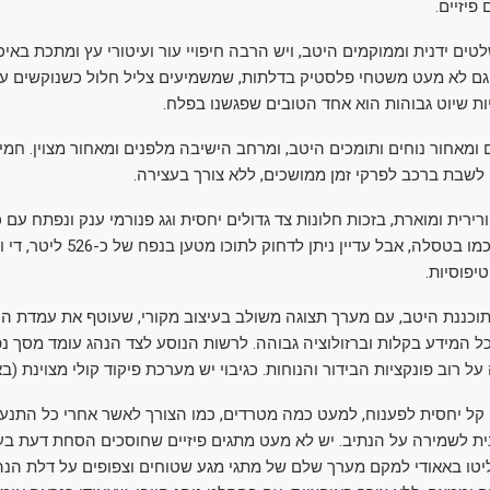
פיזיים.
טים ידנית וממוקמים היטב, ויש הרבה חיפויי עור ועיטורי עץ ומתכת באיכ
גם לא מעט משטחי פלסטיק בדלתות, שמשמיעים צליל חלול כשנוקשים על
ת שיוט גבוהות הוא אחד הטובים שפגשנו בפלח.
ומאחור נוחים ותומכים היטב, ומרחב הישיבה מלפנים ומאחור מצוין. חמי
 לשבת ברכב לפרקי זמן ממושכים, ללא צורך בעצירה.
רית ומוארת, בזכות חלונות צד גדולים יחסית וגג פנורמי ענק ונפתח עם כ
המטען אינו ענק כמו בטסלה, אבל עדיין נית
יפוסיות.
כננת היטב, עם מערך תצוגה משולב בעיצוב מקורי, שעוטף את עמדת הנ
כל המידע בקלות וברזולוציה גבוהה. לרשות הנוסע לצד הנהג עומד מסך נפ
רוב פונקציות הבידור והנוחות. כגיבוי יש מערכת פיקוד קולי מצוינת (בא
ל יחסית לפענוח, למעט כמה מטרדים, כמו הצורך לאשר אחרי כל התנעה
 לשמירה על הנתיב. יש לא מעט מתגים פיזיים שחוסכים הסחת דעת בע
טו באאודי למקם מערך שלם של מתגי מגע שטוחים וצפופים על דלת הנהג