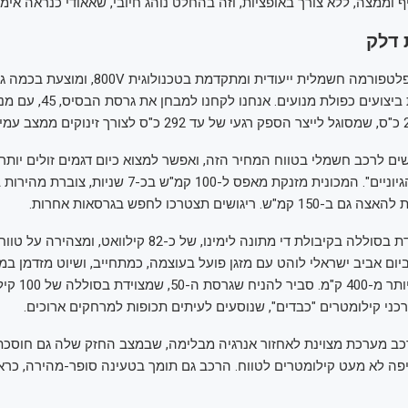
 וממצה, ללא צורך באופציות, וזה בהחלט נוהג חיובי, שאאודי כנראה אימ
 דלק
ה-Q6 ניצבת על פלטפורמה חשמלית ייעודית ומתקדמת בט
וטווח, כולל גרסת ביצועים כפולת
ם לרכב חשמלי בטווח המחיר הזה, ואפשר למצוא כיום דגמים זולים יותר
אבל הביצועים "הגיוניים". המכונית מזנקת מאפס ל-100 קמ"ש בכ-
ריגושים תצטרכו לחפש בגרסאות אחרות.
ביום אביב ישראלי לוהט עם מזגן פועל בעוצמה, כמתחייב, ושיוט מזדמן במה
התקשינו להשיג יותר מ-
כני קילומטרים "כבדים", שנוסעים לעיתים תכופות למרחקים ארוכים.
רכב מערכת מצוינת לאחזור אנרגיה מבלימה, שבמצב החזק שלה גם חוסכ
פה לא מעט קילומטרים לטווח. הרכב גם תומך בטעינה סופר-מהירה, כרא