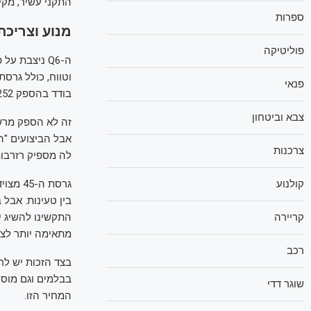
התקני עשיר, מקיף
ספרות
מנוע וצריכת
פוליטיקה
פנאי
בודד בהספק 252 כ"ס, שמסוגל לייצר הספק רגעי של עד 292 כ"ס לצורך זינוקים ממצב עמידה.
צבא וביטחון
זה לא הספק מרשי
צרכנות
לה מספיק רזרבות להאצה גם ב-150 קמ"ש. 
קולנוע
בין טעינות. אבל 
קריירה
מתאימה יותר לצר
רכב
בצד הזכות יש ל
בבלמים וגם מוסי
שוגר דדי
המחיר הזו.