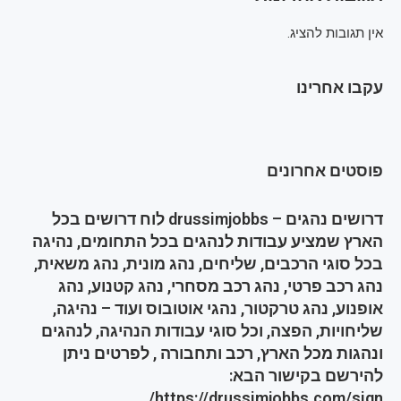
אין תגובות להציג.
עקבו אחרינו
פוסטים אחרונים
דרושים נהגים – drussimjobbs לוח דרושים בכל
הארץ שמציע עבודות לנהגים בכל התחומים, נהיגה
בכל סוגי הרכבים, שליחים, נהג מונית, נהג משאית,
נהג רכב פרטי, נהג רכב מסחרי, נהג קטנוע, נהג
אופנוע, נהג טרקטור, נהגי אוטובוס ועוד – נהיגה,
שליחויות, הפצה, וכל סוגי עבודות הנהיגה, לנהגים
ונהגות מכל הארץ, רכב ותחבורה , לפרטים ניתן
להירשם בקישור הבא:
https://drussimjobbs.com/sign/