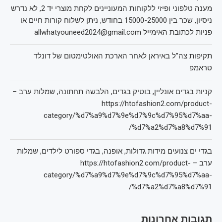
מענה טלפוני ופיזי ללקוחות המעוניינים לקחת מוצרי יד 2, לא נדרש
ניסיון, שכר בין 15000-25000 בחודש, ניתן לשלוח קורות חיים או
פניות לכתובת האימייל allwhatyouneed2024@gmail.com
תקיפות צה"ל באיראן לאחר הארכת האולטימטום של דונלד
טראמפ
קניות בגדים אונליין, בוטיק בגדים, הלבשה תחתונה, שמלות ערב –
https://htofashion2.com/product-
category/%d7%a9%d7%9e%d7%9c%d7%95%d7%aa-
%d7%a2%d7%a8%d7%91/
בגדי ים צנועים מידות גדולות, אופנה, בגדי ספורט לילדים, שמלות
ערב – https://htofashion2.com/product-
category/%d7%a9%d7%9e%d7%9c%d7%95%d7%aa-
%d7%a2%d7%a8%d7%91/
תגובות אחרונות