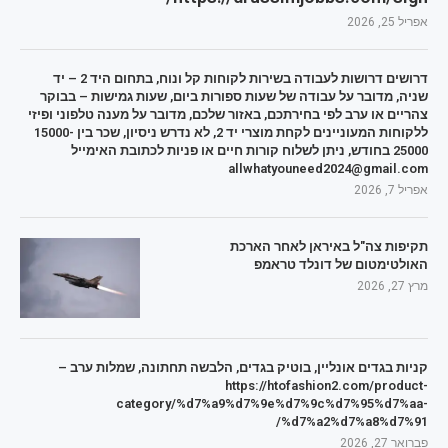
אפריל 25, 2026
דרושים דרושות לעבודה בשירות לקוחות קל ונוח, בתחום היד 2 – יד
שניה, מדובר על עבודה של שעות ספורות ביום, שעות גמישות – בבוקר
צהריים או ערב לפי בחירתכם, באזור שלכם, מדובר על מענה טלפוני ופיזי
ללקוחות המעוניינים לקחת מוצרי יד 2, לא נדרש ניסיון, שכר בין 15000-
25000 בחודש, ניתן לשלוח קורות חיים או פניות לכתובת האימייל
allwhatyouneed2024@gmail.com
אפריל 7, 2026
תקיפות צה"ל באיראן לאחר הארכת
האולטימטום של דונלד טראמפ
מרץ 27, 2026
קניות בגדים אונליין, בוטיק בגדים, הלבשה תחתונה, שמלות ערב –
https://htofashion2.com/product-
category/%d7%a9%d7%9e%d7%9c%d7%95%d7%aa-
%d7%a2%d7%a8%d7%91/
פברואר 27, 2026