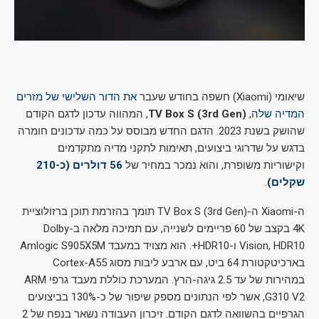
שיאומי (Xiaomi) חשפה בחודש שעבר
את הדור השלישי של מזרים
המדיה שלה
,
TV Box S (3rd Gen)
, המהווה עדכון לדגם הקודם
שהושק בשנת 2023. הדגם החדש מבוסס על כמה עדכונים חומרה
בדגש על שדרוגי ביצועים, תאימות לתקני מדיה מתקדמים
וקישוריות משופרת, והוא נמכר במחיר של
56 דולרים (כ-210
שקלים)
.
ה-Xiaomi ה-TV Box S (3rd Gen) תומך בהזרמת תוכן ברזולוציית
4K בקצב של 60 פריימים לשנייה, עם תמיכה מלאה ב-Dolby
Vision, HDR10 ו-HDR10+. הוא מצויד במעבד Amlogic S905X5M
בארכיטקטורת 64 ביט, עם ארבע ליבות מסוג Cortex-A55
במהירות של עד 2.5 גיגה-הרץ. המערכת כוללת מעבד גרפי ARM
G310 V2, אשר לפי הנתונים מספק שיפור של כ-130% בביצועים
הגרפיים בהשוואה לדגם הקודם. זיכרון העבודה נשאר בנפח של 2