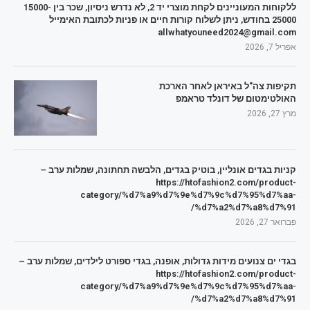
ללקוחות המעוניינים לקחת מוצרי יד 2, לא נדרש ניסיון, שכר בין 15000-
25000 בחודש, ניתן לשלוח קורות חיים או פניות לכתובת האימייל
allwhatyouneed2024@gmail.com
אפריל 7, 2026
תקיפות צה"ל באיראן לאחר הארכת
האולטימטום של דונלד טראמפ
מרץ 27, 2026
קניות בגדים אונליין, בוטיק בגדים, הלבשה תחתונה, שמלות ערב –
https://htofashion2.com/product-
category/%d7%a9%d7%9e%d7%9c%d7%95%d7%aa-
%d7%a2%d7%a8%d7%91/
פברואר 27, 2026
בגדי ים צנועים מידות גדולות, אופנה, בגדי ספורט לילדים, שמלות ערב –
https://htofashion2.com/product-
category/%d7%a9%d7%9e%d7%9c%d7%95%d7%aa-
%d7%a2%d7%a8%d7%91/