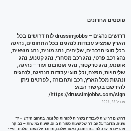
פוסטים אחרונים
דרושים נהגים – drussimjobbs לוח דרושים בכל
הארץ שמציע עבודות לנהגים בכל התחומים, נהיגה
בכל סוגי הרכבים, שליחים, נהג מונית, נהג משאית,
נהג רכב פרטי, נהג רכב מסחרי, נהג קטנוע, נהג
אופנוע, נהג טרקטור, נהגי אוטובוס ועוד – נהיגה,
שליחויות, הפצה, וכל סוגי עבודות הנהיגה, לנהגים
ונהגות מכל הארץ, רכב ותחבורה , לפרטים ניתן
להירשם בקישור הבא:
https://drussimjobbs.com/sign/
אפריל 25, 2026
דרושים דרושות לעבודה בשירות לקוחות קל ונוח, בתחום היד 2 – יד
שניה, מדובר על עבודה של שעות ספורות ביום, שעות גמישות – בבוקר
צהריים או ערב לפי בחירתכם, באזור שלכם, מדובר על מענה טלפוני ופיזי