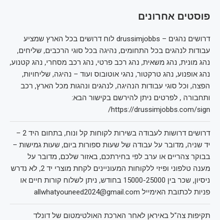
פוסטים אחרונים
דרושים נהגים – drussimjobbs לוח דרושים בכל הארץ שמציע
עבודות לנהגים בכל התחומים, נהיגה בכל סוגי הרכבים, שליחים,
נהג מונית, נהג משאית, נהג רכב פרטי, נהג רכב מסחרי, נהג קטנוע,
נהג אופנוע, נהג טרקטור, נהגי אוטובוס ועוד – נהיגה, שליחויות,
הפצה, וכל סוגי עבודות הנהיגה, לנהגים ונהגות מכל הארץ, רכב
ותחבורה , לפרטים ניתן להירשם בקישור הבא:
https://drussimjobbs.com/sign/
דרושים דרושות לעבודה בשירות לקוחות קל ונוח, בתחום היד 2 –
יד שניה, מדובר על עבודה של שעות ספורות ביום, שעות גמישות –
בבוקר צהריים או ערב לפי בחירתכם, באזור שלכם, מדובר על
מענה טלפוני ופיזי ללקוחות המעוניינים לקחת מוצרי יד 2, לא נדרש
ניסיון, שכר בין 15000-25000 בחודש, ניתן לשלוח קורות חיים או
פניות לכתובת האימייל allwhatyouneed2024@gmail.com
תקיפות צה"ל באיראן לאחר הארכת האולטימטום של דונלד