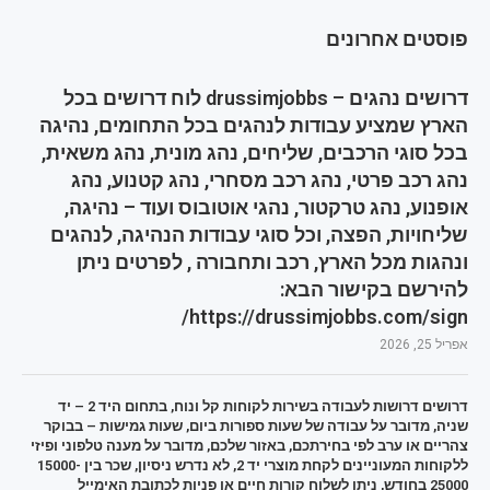
פוסטים אחרונים
דרושים נהגים – drussimjobbs לוח דרושים בכל
הארץ שמציע עבודות לנהגים בכל התחומים, נהיגה
בכל סוגי הרכבים, שליחים, נהג מונית, נהג משאית,
נהג רכב פרטי, נהג רכב מסחרי, נהג קטנוע, נהג
אופנוע, נהג טרקטור, נהגי אוטובוס ועוד – נהיגה,
שליחויות, הפצה, וכל סוגי עבודות הנהיגה, לנהגים
ונהגות מכל הארץ, רכב ותחבורה , לפרטים ניתן
להירשם בקישור הבא:
https://drussimjobbs.com/sign/
אפריל 25, 2026
דרושים דרושות לעבודה בשירות לקוחות קל ונוח, בתחום היד 2 – יד
שניה, מדובר על עבודה של שעות ספורות ביום, שעות גמישות – בבוקר
צהריים או ערב לפי בחירתכם, באזור שלכם, מדובר על מענה טלפוני ופיזי
ללקוחות המעוניינים לקחת מוצרי יד 2, לא נדרש ניסיון, שכר בין 15000-
25000 בחודש, ניתן לשלוח קורות חיים או פניות לכתובת האימייל