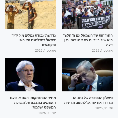
ההזדהות של השמאל עם ה"חלש"
נדרשת עבודת נמלים מול ידידי
היא שילוב ידיים עם אנטישמיות |
ישראל בפרלמנט האירופי
דעה
ובקונגרס
אוגוסט 1, 2025
אוגוסט 1, 2025
כישלון ההסברה של נתניהו
מחיר ההתנתקות: האם אי פעם
מדרדר את ישראל לתהום מדינית
האשמים במצבה של מערכת
המשפט ישלמו?
יולי 31, 2025
יולי 31, 2025