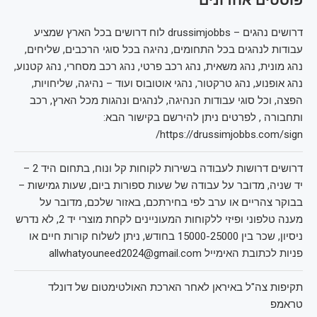
דרושים נהגים – drussimjobbs לוח דרושים בכל הארץ שמציע
עבודות לנהגים בכל התחומים, נהיגה בכל סוגי הרכבים, שליחים,
נהג מונית, נהג משאית, נהג רכב פרטי, נהג רכב מסחרי, נהג קטנוע,
נהג אופנוע, נהג טרקטור, נהגי אוטובוס ועוד – נהיגה, שליחויות,
הפצה, וכל סוגי עבודות הנהיגה, לנהגים ונהגות מכל הארץ, רכב
ותחבורה , לפרטים ניתן להירשם בקישור הבא:
https://drussimjobbs.com/sign/
דרושים דרושות לעבודה בשירות לקוחות קל ונוח, בתחום היד 2 –
יד שניה, מדובר על עבודה של שעות ספורות ביום, שעות גמישות –
בבוקר צהריים או ערב לפי בחירתכם, באזור שלכם, מדובר על
מענה טלפוני ופיזי ללקוחות המעוניינים לקחת מוצרי יד 2, לא נדרש
ניסיון, שכר בין 15000-25000 בחודש, ניתן לשלוח קורות חיים או
פניות לכתובת האימייל allwhatyouneed2024@gmail.com
תקיפות צה"ל באיראן לאחר הארכת האולטימטום של דונלד
טראמפ