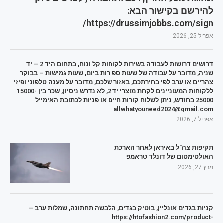
להירשם בקישור הבא:
https://drussimjobbs.com/sign/
אפריל 25, 2026
דרושים דרושות לעבודה בשירות לקוחות קל ונוח, בתחום היד 2 – יד
שניה, מדובר על עבודה של שעות ספורות ביום, שעות גמישות – בבוקר
צהריים או ערב לפי בחירתכם, באזור שלכם, מדובר על מענה טלפוני ופיזי
ללקוחות המעוניינים לקחת מוצרי יד 2, לא נדרש ניסיון, שכר בין 15000-
25000 בחודש, ניתן לשלוח קורות חיים או פניות לכתובת האימייל
allwhatyouneed2024@gmail.com
אפריל 7, 2026
תקיפות צה"ל באיראן לאחר הארכת
האולטימטום של דונלד טראמפ
מרץ 27, 2026
קניות בגדים אונליין, בוטיק בגדים, הלבשה תחתונה, שמלות ערב –
https://htofashion2.com/product-