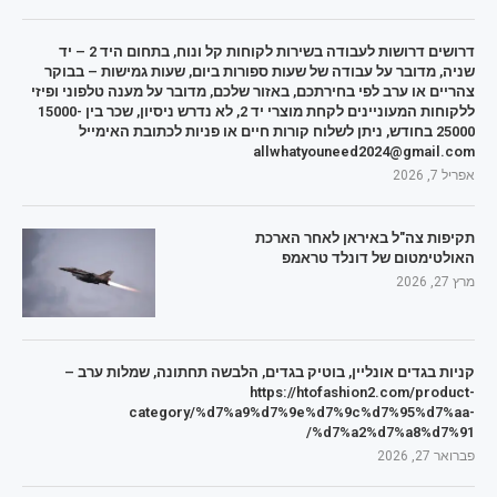
דרושים דרושות לעבודה בשירות לקוחות קל ונוח, בתחום היד 2 – יד
שניה, מדובר על עבודה של שעות ספורות ביום, שעות גמישות – בבוקר
צהריים או ערב לפי בחירתכם, באזור שלכם, מדובר על מענה טלפוני ופיזי
ללקוחות המעוניינים לקחת מוצרי יד 2, לא נדרש ניסיון, שכר בין 15000-
25000 בחודש, ניתן לשלוח קורות חיים או פניות לכתובת האימייל
allwhatyouneed2024@gmail.com
אפריל 7, 2026
תקיפות צה"ל באיראן לאחר הארכת
האולטימטום של דונלד טראמפ
מרץ 27, 2026
קניות בגדים אונליין, בוטיק בגדים, הלבשה תחתונה, שמלות ערב –
https://htofashion2.com/product-
category/%d7%a9%d7%9e%d7%9c%d7%95%d7%aa-
%d7%a2%d7%a8%d7%91/
פברואר 27, 2026