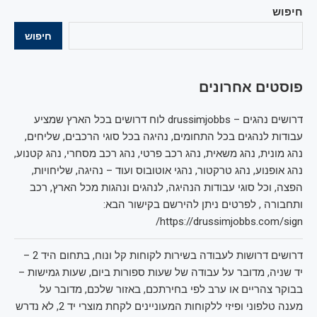
חיפוש
חיפוש
פוסטים אחרונים
דרושים נהגים – drussimjobbs לוח דרושים בכל הארץ שמציע
עבודות לנהגים בכל התחומים, נהיגה בכל סוגי הרכבים, שליחים,
נהג מונית, נהג משאית, נהג רכב פרטי, נהג רכב מסחרי, נהג קטנוע,
נהג אופנוע, נהג טרקטור, נהגי אוטובוס ועוד – נהיגה, שליחויות,
הפצה, וכל סוגי עבודות הנהיגה, לנהגים ונהגות מכל הארץ, רכב
ותחבורה , לפרטים ניתן להירשם בקישור הבא:
https://drussimjobbs.com/sign/
דרושים דרושות לעבודה בשירות לקוחות קל ונוח, בתחום היד 2 –
יד שניה, מדובר על עבודה של שעות ספורות ביום, שעות גמישות –
בבוקר צהריים או ערב לפי בחירתכם, באזור שלכם, מדובר על
מענה טלפוני ופיזי ללקוחות המעוניינים לקחת מוצרי יד 2, לא נדרש