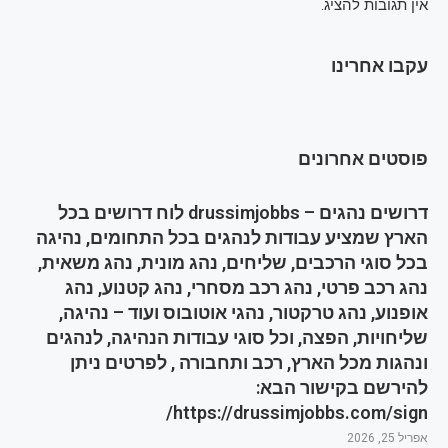
אין תגובות להציג.
עקבו אחרינו
פוסטים אחרונים
דרושים נהגים – drussimjobbs לוח דרושים בכל
הארץ שמציע עבודות לנהגים בכל התחומים, נהיגה
בכל סוגי הרכבים, שליחים, נהג מונית, נהג משאית,
נהג רכב פרטי, נהג רכב מסחרי, נהג קטנוע, נהג
אופנוע, נהג טרקטור, נהגי אוטובוס ועוד – נהיגה,
שליחויות, הפצה, וכל סוגי עבודות הנהיגה, לנהגים
ונהגות מכל הארץ, רכב ותחבורה , לפרטים ניתן
להירשם בקישור הבא:
https://drussimjobbs.com/sign/
אפריל 25, 2026