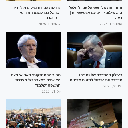
ההזדהות של השמאל עם ה"חלש"
נדרשת עבודת נמלים מול ידידי
היא שילוב ידיים עם אנטישמיות |
ישראל בפרלמנט האירופי
דעה
ובקונגרס
אוגוסט 1, 2025
אוגוסט 1, 2025
כישלון ההסברה של נתניהו
מחיר ההתנתקות: האם אי פעם
מדרדר את ישראל לתהום מדינית
האשמים במצבה של מערכת
המשפט ישלמו?
יולי 31, 2025
יולי 31, 2025