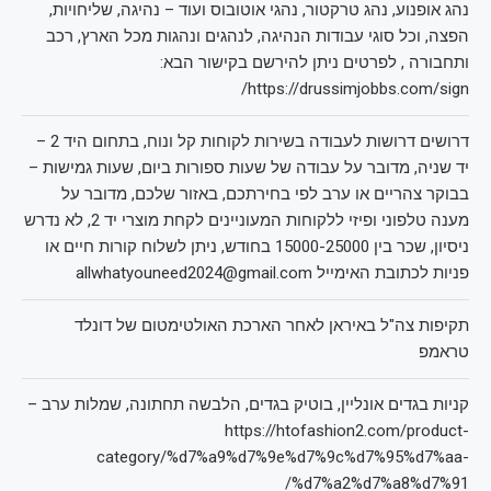
נהג אופנוע, נהג טרקטור, נהגי אוטובוס ועוד – נהיגה, שליחויות,
הפצה, וכל סוגי עבודות הנהיגה, לנהגים ונהגות מכל הארץ, רכב
ותחבורה , לפרטים ניתן להירשם בקישור הבא:
https://drussimjobbs.com/sign/
דרושים דרושות לעבודה בשירות לקוחות קל ונוח, בתחום היד 2 –
יד שניה, מדובר על עבודה של שעות ספורות ביום, שעות גמישות –
בבוקר צהריים או ערב לפי בחירתכם, באזור שלכם, מדובר על
מענה טלפוני ופיזי ללקוחות המעוניינים לקחת מוצרי יד 2, לא נדרש
ניסיון, שכר בין 15000-25000 בחודש, ניתן לשלוח קורות חיים או
פניות לכתובת האימייל allwhatyouneed2024@gmail.com
תקיפות צה"ל באיראן לאחר הארכת האולטימטום של דונלד
טראמפ
קניות בגדים אונליין, בוטיק בגדים, הלבשה תחתונה, שמלות ערב –
https://htofashion2.com/product-
category/%d7%a9%d7%9e%d7%9c%d7%95%d7%aa-
%d7%a2%d7%a8%d7%91/