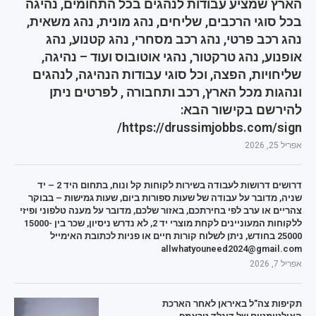
הארץ שמציע עבודות לנהגים בכל התחומים, נהיגה
בכל סוגי הרכבים, שליחים, נהג מונית, נהג משאית,
נהג רכב פרטי, נהג רכב מסחרי, נהג קטנוע, נהג
אופנוע, נהג טרקטור, נהגי אוטובוס ועוד – נהיגה,
שליחויות, הפצה, וכל סוגי עבודות הנהיגה, לנהגים
ונהגות מכל הארץ, רכב ותחבורה , לפרטים ניתן
להירשם בקישור הבא:
https://drussimjobbs.com/sign/
אפריל 25, 2026
דרושים דרושות לעבודה בשירות לקוחות קל ונוח, בתחום היד 2 – יד
שניה, מדובר על עבודה של שעות ספורות ביום, שעות גמישות – בבוקר
צהריים או ערב לפי בחירתכם, באזור שלכם, מדובר על מענה טלפוני ופיזי
ללקוחות המעוניינים לקחת מוצרי יד 2, לא נדרש ניסיון, שכר בין 15000-
25000 בחודש, ניתן לשלוח קורות חיים או פניות לכתובת האימייל
allwhatyouneed2024@gmail.com
אפריל 7, 2026
תקיפות צה"ל באיראן לאחר הארכת