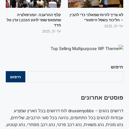
לא צריך להיות שמאלני כדי להבין
קלף ההרעבה: המניפולציה
– הליכוד בשפל היסטורי
שחמאס שמר לרגע הנכון | עדן-טל
חדד
יולי 31, 2025
יולי 31, 2025
חיפוש
חיפוש
פוסטים אחרונים
דרושים נהגים – drussimjobbs לוח דרושים בכל הארץ שמציע
עבודות לנהגים בכל התחומים, נהיגה בכל סוגי הרכבים, שליחים,
נהג מונית, נהג משאית, נהג רכב פרטי, נהג רכב מסחרי, נהג קטנוע,