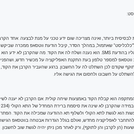
סט:
סיסית ביותר, ואינה מצריכה שום ידע טכני על מנת לבצעה. אחד הקרב
כלכליסט" שאתמול, במהלך הסדר, קיבל הודעת ווטסאפ ממכרה שביקשה
לה קוד שנשלח אליו בהודעת SMS. הוא נענה ושלח לה את הקוד. מה שהקרבן לא יד
ווטסאפ למספר טלפון בעת התקנת האפליקציה על מכשיר חדש, ושהפניי
קף שקודם לכן השתלט לה על החשבון. ברגע שהעביר הקרבן את הקוד,
שתלט על חשבונו ולחסום את הגישה אליו.
מתקפה הוא קבלת הקוד באמצעות שיחה קולית. אם הקרבן לא יענה לשיחה
ות הוא לגשת לתא הקולי ולשלוף תא ההודעה שמכילה את הקוד. הפתרון 
להתחבר לאפליקציה מחדש, ואולם בגלל הגדרות אבטחה בווטסאפ הגישה