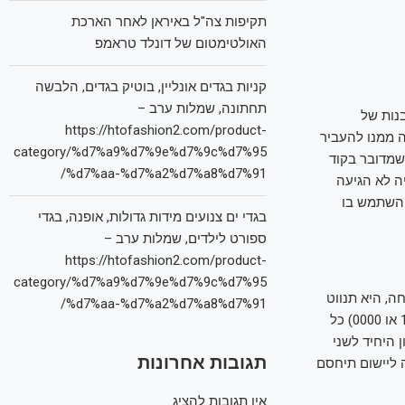
תקיפות צה"ל באיראן לאחר הארכת
האולטימטום של דונלד טראמפ
קניות בגדים אונליין, בוטיק בגדים, הלבשה
תחתונה, שמלות ערב –
נות של
https://htofashion2.com/product-
 ממנו להעביר
category/%d7%a9%d7%9e%d7%9c%d7%95
ע הוא שמדובר בקוד
%d7%aa-%d7%a2%d7%a8%d7%91/
ה לא הגיעה
 השתמש בו
בגדי ים צנועים מידות גדולות, אופנה, בגדי
ספורט לילדים, שמלות ערב –
https://htofashion2.com/product-
category/%d7%a9%d7%9e%d7%9c%d7%95
, היא תנווט
%d7%aa-%d7%a2%d7%a8%d7%91/
לתא הקולי שלו, ובמידה שהקרבן לא שינה את סיסמת ברירת המחדל של התא הקולי (1234 או 0000) כל
היחיד לשני
תגובות אחרונות
 ליישום תיחסם
אין תגובות להציג.