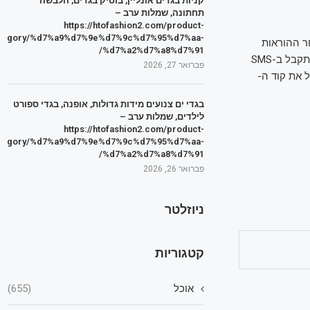
קניות בגדים אונליין, בוטיק בגדים, הלבשה
תחתונה, שמלות ערב –
https://htofashion2.com/product-
tegory/%d7%a9%d7%9e%d7%9c%d7%95%d7%aa-
ר ההוראות
%d7%a2%d7%a8%d7%91/
במהלכן תדרשו לבחור קוד אישי בן שש ספרות. את קוד זה יהיה צורך להזין בנוסף לקוד שמתקבל ב-SMS
פברואר 27, 2026
 את קוד ה-
בגדי ים צנועים מידות גדולות, אופנה, בגדי ספורט
לילדים, שמלות ערב –
https://htofashion2.com/product-
tegory/%d7%a9%d7%9e%d7%9c%d7%95%d7%aa-
%d7%a2%d7%a8%d7%91/
פברואר 26, 2026
ניוזלטר
קטגוריות
אוכל
(655)