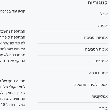
קטגוריות
קראו עוד בכלכלי
אוכל
אופנה
המתקפה נחשבת לב
המתקפה סיפר ל"
אחריות וסביבה
האימות ששולחת 
איכות הסביבה
מהמכרה אלא מתו
התוקף על מנת לה
אינטרנט
אמנות ובמה
מתווה נוסף של ה
אסטרולוגיה והורוסקופ
שצריך התוקף לעש
אפליקציות
המתווים לנסות ו
במקרה זה ל-10 שעות (הן לקרבן והן לתוקף), ורק לאחר מכן ניתן יהיה לגשת שוב לחשבון.
בידור