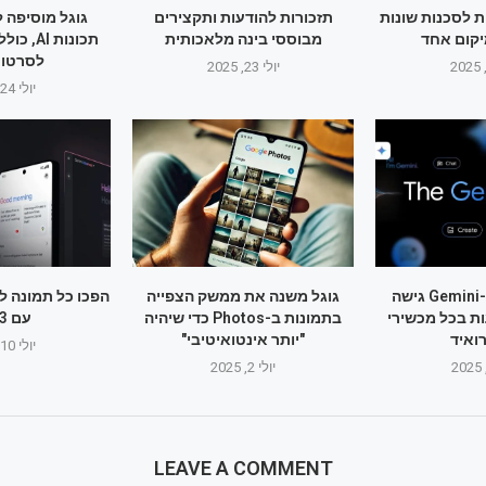
 לסכנות שונות
תזכורות להודעות ותקצירים
קום אחד
מבוססי בינה מלאכותית
תכונות I
לסרטוני
יולי 23, 2025
יולי 24, 2025
גוגל תאפשר ל-Gemini גישה
גוגל משנה את ממשק הצפייה
ת בכל מכשירי
בתמונות ב-Photos כדי שיהיה
עם Veo 3
ואיד
"יותר אינטואיטיבי"
יולי 10, 2025
יולי 2, 2025
LEAVE A COMMENT