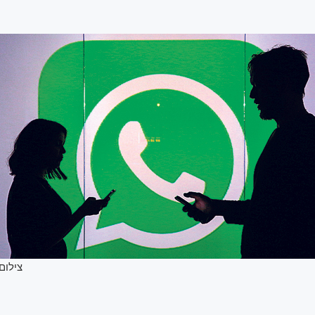
צילום:  Ratcliffe