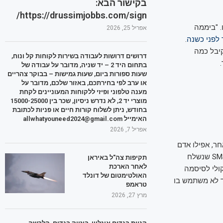
בקישור הבא:
https://drussimjobbs.com/sign/
. "ביממה
אפריל 25, 2026
לפני כשנה
.
קיבל כמה
דרושים דרושות לעבודה בשירות לקוחות קל ונוח,
בתחום היד 2 – יד שניה, מדובר על עבודה של
שעות ספורות ביום, שעות גמישות – בבוקר צהריים
או ערב לפי בחירתכם, באזור שלכם, מדובר על
מענה טלפוני ופיזי ללקוחות המעוניינים לקחת
מוצרי יד 2, לא נדרש ניסיון, שכר בין 15000-25000
בחודש, ניתן לשלוח קורות חיים או פניות לכתובת
האימייל allwhatyouneed2024@gmail.com
אפריל 7, 2026
ר, אפילו אדם
שאנו מכירים היטב, קודים שהתקבלו ב-SMS. אין שום תרחיש סביר שבו קוד התחברות ב-SMS שנשלח
תקיפות צה"ל באיראן
לאחר הארכת
ולי לסיסמה
האולטימטום של דונלד
ד לא משתמש בו
טראמפ
מרץ 27, 2026