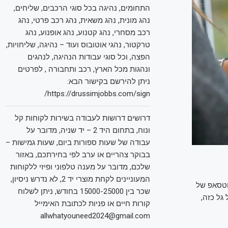
התחומים, נהיגה בכל סוגי הרכבים, שליחים,
נהג מונית, נהג משאית, נהג רכב פרטי, נהג
רכב מסחרי, נהג קטנוע, נהג אופנוע, נהג
טרקטור, נהגי אוטובוס ועוד – נהיגה, שליחויות,
הפצה, וכל סוגי עבודות הנהיגה, לנהגים
ונהגות מכל הארץ, רכב ותחבורה , לפרטים
ניתן להירשם בקישור הבא:
https://drussimjobbs.com/sign/
דרושים דרושות לעבודה בשירות לקוחות קל
ונוח, בתחום היד 2 – יד שניה, מדובר על
עבודה של שעות ספורות ביום, שעות גמישות –
בבוקר צהריים או ערב לפי בחירתכם, באזור
שלכם, מדובר על מענה טלפוני ופיזי ללקוחות
המעוניינים לקחת מוצרי יד 2, לא נדרש ניסיון,
וטסאפ של
שכר בין 15000-25000 בחודש, ניתן לשלוח
גל כזה,
קורות חיים או פניות לכתובת האימייל
allwhatyouneed2024@gmail.com