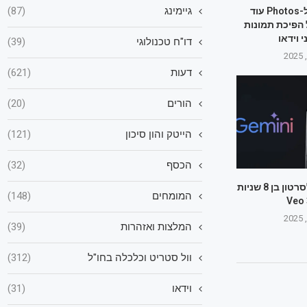
גיימינג
(87)
גוגל מוסיפה ל-Photos עוד
A, כולל הפיכת תמונות
 וידאו
דו"ח טכנולוגי
(39)
דעות
(621)
הורים
(20)
הייטק והון סיכון
(121)
הכסף
(32)
הפכו כל תמונה לסרטון בן 8 שניות
המומחים
(148)
המלצות ואזהרות
(39)
וול סטריט וכלכלה בחו"ל
(312)
וידאו
(31)