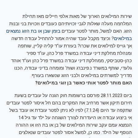
שירות המילואים הארוך של מאות אלפי חיילים מאז תחילת
המלחמה מעלה שאלות לגבי זכויותיהם כעובדים וזכויות בני ובנות
הזוג. האם למשל, מותר לפטר עובדים
בזמן שבן או בת הזוג נמצאים
במילואים
? וכיצד מקבל עובד שהיה אמור להתחיל עבודה חדשה
אך גוייס למילואים את שכרו? בעזרת עו"ד קליה קליין, שותפה
ומנהלת מחלקת דיני עבודה במשרד פרל כהן, עו"ד ספיר
כהן-סטביסקי, ממחלקת דיני עבודה במשרד פרל כהן ועו"ד אוהד
גלעדי, שותף במשרד נ.פינברג ושות' ומומחה בדיני עבודה, הכנו
מדריך למשרתים במילואים ולבני הזוג שנשארו בעורף.
האם מותר לפטר אותי כאשר בן זוגי במילואים?
ביום 28.11.2023 פורסם ברשומות חוק הגנה על עובדים בשעת
חירום תיקון אשר מרחיב את המקרים בהם חל איסור לפטר עובדים
שתקפה עד היום (7.1.24) לפיו לא ניתן לפטר עובדת או עובד בשל
אי ביצוע עבודה או היעדרות לצורך השגחה על ילד עד גיל 14
הנמצא עמם עקב שירות המילואים של בן או בת הזו או ההורה
הנוסף של הילד. כמו כן, למשל אסור לפטר עובדים שנאלצים