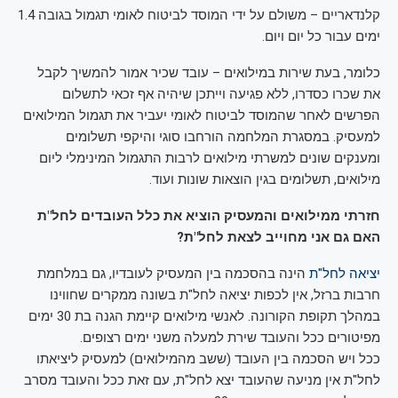
קלנדאריים – משולם על ידי המוסד לביטוח לאומי תגמול בגובה 1.4
ימים עבור כל יום ויום.
כלומר, בעת שירות במילואים – עובד שכיר אמור להמשיך לקבל
את שכרו כסדרו, ללא פגיעה וייתכן שיהיה אף זכאי לתשלום
הפרשים לאחר שהמוסד לביטוח לאומי יעביר את תגמול המילואים
למעסיק. במסגרת המלחמה הורחבו סוגי והיקפי תשלומים
ומענקים שונים למשרתי מילואים לרבות התגמול המינימלי ליום
מילואים, תשלומים בגין הוצאות שונות ועוד.
חזרתי ממילואים והמעסיק הוציא את כלל העובדים לחל"ת
האם גם אני מחוייב לצאת לחל"ת?
יציאה לחל"ת
הינה בהסכמה בין המעסיק לעובדיו, גם במלחמת
חרבות ברזל, אין לכפות יציאה לחל"ת בשונה ממקרים שחווינו
במהלך תקופת הקורונה. לאנשי מילואים קיימת הגנה בת 30 ימים
מפיטורים ככל והעובד שירת למעלה משני ימים רצופים.
ככל ויש הסכמה בין העובד (ששב מהמילואים) למעסיק ליציאתו
לחל"ת אין מניעה שהעובד יצא לחל"ת, עם זאת ככל והעובד מסרב