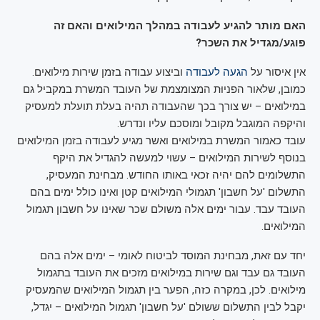
האם מותר להגיע לעבודה במהלך המילואים והאם זה
פוגע/מגדיל את השכר?
אין איסור על
הגעה לעבודה
וביצוע עבודה בזמן שירות מילואים.
כמובן, שלאור הפניוּת המצומצמת של העובד המשרת במקביל גם
במילואים – יש צורך בכך שהעבודה תהיה בעלת תועלת למעסיק
והיקפה המוגבל מקובל ומוסכם עליו ונדרש.
עובד כאמור המשרת במילואים ואשר מגיע לעבודה בזמן המילואים
בנוסף לשירות המילואים – עשוי למעשה להגדיל את היקף
התשלומים להם יהיה זכאי באותו החודש. מבחינת המעסיק,
התשלום 'על חשבון' תגמולי המילואים קטן ואינו כולל ימים בהם
העובד עבד. עבור ימים אלה משולם שכר שאינו על חשבון תגמול
המילואים.
יחד עם זאת, מבחינת המוסד לביטוח לאומי – ימים אלה בהם
העובד גם עבד וגם שירות במילואים מזכים את העובד בתגמול
מילואים. לכן, במקרה כזה, הפער בין תגמול המילואים שהמעסיק
יקבל לבין התשלום ששולם 'על חשבון' תגמול המילואים – יגדל,