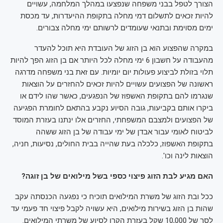
הצורך לטפל בבני משפחה שנפצעו במהלך המלחמה, עשויים
להיות זכאים לתשלום דמי מחלה בתקופת ההיעדרות, עד מכסת
ימים מסוימת ובתנאי שעומדים לרשותם ימי מחלה צבורים.
במקרה שהפצוע הוא בן הזוג של העובדת היא תוכל להעדר
מהעבודה על חשבון 6 ימי מחלה לכל היותר אם בן הזוג הפך להיות
תלוי בזולת לביצוע פעולות יום יומיות. עם זאת בני משפחה מדרגה
ראשונה של הפצועים עשויים להיות זכאים להחזרים על הוצאות
שנגרמו להם בתקופת האשפוז של הנפגעים, כאשר שהו לידם או
ביקרו אותם בקביעות, גובה הסיוע נקבע בהתאם לחומרת הפגיעה
של הפצועים ולמצבם המשפחתי, החזרים אלו ינתנו בעזרת המוסד
לביטוח לאומי עבור אבדן של ימי עבודה של בן הזוג ששהה
בתקופת האשפוז, כלכלה בעת שהייה בבית החולים, נסיעות, חניה,
הוצאות לינה וכו'.
האם מגיע לבת הזוג פיצוי כספי בשל מילואים של בן זוגה?
ככל ובת הזוג של משרת המילואים תוכיח כי נפגעה הכנסתה עקב
שהות בן הזוג בשירות מילואים, היא עשויה לקבל פיצוי חד פעמי עד
לסך של 10,000 שקל בעזרת הקרן לסיוע של משרתי המילואים.