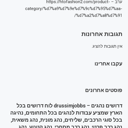
ערב – https://htofashion2.com/product-
category/%d7%a9%d7%9e%d7%9c%d7%95%d7%aa-
%d7%a2%d7%a8%d7%91/
תגובות אחרונות
אין תגובות להציג.
עקבו אחרינו
פוסטים אחרונים
דרושים נהגים – drussimjobbs לוח דרושים בכל
הארץ שמציע עבודות לנהגים בכל התחומים, נהיגה
בכל סוגי הרכבים, שליחים, נהג מונית, נהג משאית,
נהג רכב פרטי, נהג רכב מסחרי, נהג קטנוע, נהג