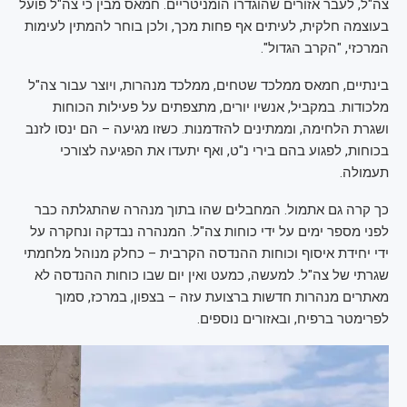
צה"ל, לעבר אזורים שהוגדרו הומניטריים. חמאס מבין כי צה"ל פועל
בעוצמה חלקית, לעיתים אף פחות מכך, ולכן בוחר להמתין לעימות
המרכזי, "הקרב הגדול".
בינתיים, חמאס ממלכד שטחים, ממלכד מנהרות, ויוצר עבור צה"ל
מלכודות. במקביל, אנשיו יורים, מתצפתים על פעילות הכוחות
ושגרת הלחימה, וממתינים להזדמנות. כשזו מגיעה – הם ינסו לזנב
בכוחות, לפגוע בהם בירי נ"ט, ואף יתעדו את הפגיעה לצורכי
תעמולה.
כך קרה גם אתמול. המחבלים שהו בתוך מנהרה שהתגלתה כבר
לפני מספר ימים על ידי כוחות צה"ל. המנהרה נבדקה ונחקרה על
ידי יחידת איסוף וכוחות ההנדסה הקרבית – כחלק מנוהל מלחמתי
שגרתי של צה"ל. למעשה, כמעט ואין יום שבו כוחות ההנדסה לא
מאתרים מנהרות חדשות ברצועת עזה – בצפון, במרכז, סמוך
לפרימטר ברפיח, ובאזורים נוספים.