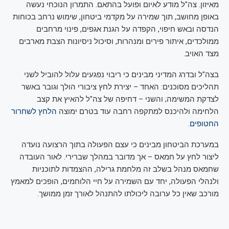
מאיזון. צה"ל מודע לאיום ופועל בהתאם. התמרון הנוכחי נעשה
באופן מחושב, תוך שמירה על מקדמי ביטחון, שימוש נרחב בכוחות
הנדסה ובאש חיפוי, הקפדה על הגנת אגפים, פינוי מרחבים
ממולכדים, איתור פירים ומנהרות, וסיכול ניסיונות הצבת מארבים
מצד האויב.
בצה"ל ובדרג המדיני מבינים כי ריבוי נפגעים עלול להוביל לשני
תהליכים מסוכנים: האחד – יצירת לחץ ציבורי הולך וגובר באשר
לצדקת המשימה; והשני – דחיפה של צה"ל להאיץ את קצב
הלחימה ולהיכנס למתקפה רחבה עוד בטרם ימוצה
הלחץ לשחרור
החטופים
.
במערכת הביטחון מבינים כי עצם הפעולה בתוך הרצועה נועדה
ליצור לחץ על חמאס – אך מדובר במהלך שברירי. לאור העובדה
שחמאס מנהל בשלב זה מלחמת גרילה, ההצמדות לתוכניות
ולנהלי הפעולה, יחד עם השמירה על חיי הלוחמים, הופכים למאמץ
מורכב שאין כל ערובה ליכולתו להתנהל לאורך זמן ממושך.