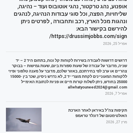
אופנוע, נהג טרקטור, נהגי אוטובוס ועוד – נהיגה,
שליחויות, הפצה, וכל סוגי עבודות הנהיגה, לנהגים
ונהגות מכל הארץ, רכב ותחבורה , לפרטים ניתן
להירשם בקישור הבא:
https://drussimjobbs.com/sign/
אפריל 25, 2026
דרושים דרושות לעבודה בשירות לקוחות קל ונוח, בתחום היד 2 – יד
שניה, מדובר על עבודה של שעות ספורות ביום, שעות גמישות – בבוקר
צהריים או ערב לפי בחירתכם, באזור שלכם, מדובר על מענה טלפוני ופיזי
ללקוחות המעוניינים לקחת מוצרי יד 2, לא נדרש ניסיון, שכר בין 15000-
25000 בחודש, ניתן לשלוח קורות חיים או פניות לכתובת האימייל
allwhatyouneed2024@gmail.com
אפריל 7, 2026
תקיפות צה"ל באיראן לאחר הארכת
האולטימטום של דונלד טראמפ
מרץ 27, 2026