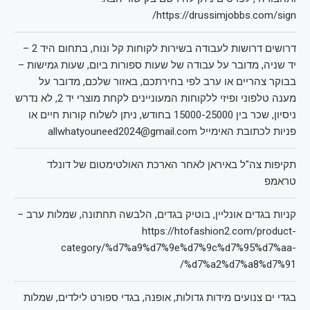
https://drussimjobbs.com/sign/
דרושים דרושות לעבודה בשירות לקוחות קל ונוח, בתחום היד 2 –
יד שניה, מדובר על עבודה של שעות ספורות ביום, שעות גמישות –
בבוקר צהריים או ערב לפי בחירתכם, באזור שלכם, מדובר על
מענה טלפוני ופיזי ללקוחות המעוניינים לקחת מוצרי יד 2, לא נדרש
ניסיון, שכר בין 15000-25000 בחודש, ניתן לשלוח קורות חיים או
פניות לכתובת האימייל allwhatyouneed2024@gmail.com
תקיפות צה"ל באיראן לאחר הארכת האולטימטום של דונלד
טראמפ
קניות בגדים אונליין, בוטיק בגדים, הלבשה תחתונה, שמלות ערב –
https://htofashion2.com/product-
category/%d7%a9%d7%9e%d7%9c%d7%95%d7%aa-
%d7%a2%d7%a8%d7%91/
בגדי ים צנועים מידות גדולות, אופנה, בגדי ספורט לילדים, שמלות