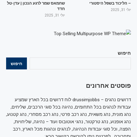
– הליכוד בשפל היסטורי
שחמאס שמר לרגע הנכון | עדן-טל
חדד
יולי 31, 2025
יולי 31, 2025
חיפוש
חיפוש
פוסטים אחרונים
דרושים נהגים – drussimjobbs לוח דרושים בכל הארץ שמציע
עבודות לנהגים בכל התחומים, נהיגה בכל סוגי הרכבים, שליחים,
נהג מונית, נהג משאית, נהג רכב פרטי, נהג רכב מסחרי, נהג קטנוע,
נהג אופנוע, נהג טרקטור, נהגי אוטובוס ועוד – נהיגה, שליחויות,
הפצה, וכל סוגי עבודות הנהיגה, לנהגים ונהגות מכל הארץ, רכב
ותחבורה , לפרטים ניתן להירשם בקישור הבא: