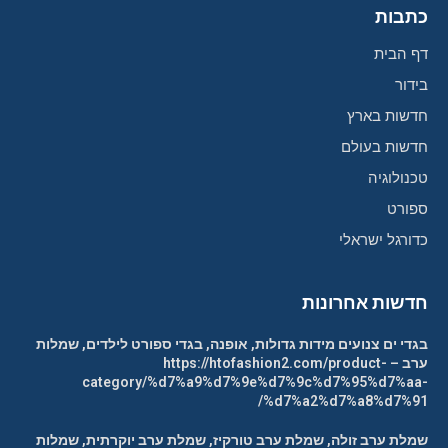
כתבות
דף הבית
בידור
חדשות בארץ
חדשות בעולם
טכנולוגיה
ספורט
כדורגל ישראלי
חדשות אחרונות
בגדי ים צנועים מידות גדולות, אופנה, בגדי ספורט לילדים, שמלות
ערב – https://htofashion2.com/product-
category/%d7%a9%d7%9e%d7%9c%d7%95%d7%aa-
%d7%a2%d7%a8%d7%91/
שמלת ערב זולה, שמלת ערב טורקיז, שמלת ערב יוקרתית, שמלות