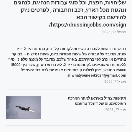
שליחויות, הפצה, וכל סוגי עבודות הנהיגה, לנהגים
ונהגות מכל הארץ, רכב ותחבורה , לפרטים ניתן
להירשם בקישור הבא:
https://drussimjobbs.com/sign/
אפריל 25, 2026
דרושים דרושות לעבודה בשירות לקוחות קל ונוח, בתחום היד 2 – יד
שניה, מדובר על עבודה של שעות ספורות ביום, שעות גמישות – בבוקר
צהריים או ערב לפי בחירתכם, באזור שלכם, מדובר על מענה טלפוני ופיזי
ללקוחות המעוניינים לקחת מוצרי יד 2, לא נדרש ניסיון, שכר בין 15000-
25000 בחודש, ניתן לשלוח קורות חיים או פניות לכתובת האימייל
allwhatyouneed2024@gmail.com
אפריל 7, 2026
תקיפות צה"ל באיראן לאחר הארכת
האולטימטום של דונלד טראמפ
מרץ 27, 2026