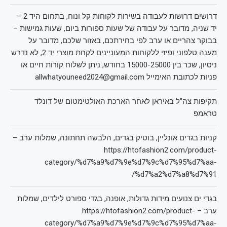
דרושים דרושות לעבודה בשירות לקוחות קל ונוח, בתחום היד 2 –
יד שניה, מדובר על עבודה של שעות ספורות ביום, שעות גמישות –
בבוקר צהריים או ערב לפי בחירתכם, באזור שלכם, מדובר על
מענה טלפוני ופיזי ללקוחות המעוניינים לקחת מוצרי יד 2, לא נדרש
ניסיון, שכר בין 15000-25000 בחודש, ניתן לשלוח קורות חיים או
פניות לכתובת האימייל allwhatyouneed2024@gmail.com
תקיפות צה"ל באיראן לאחר הארכת האולטימטום של דונלד
טראמפ
קניות בגדים אונליין, בוטיק בגדים, הלבשה תחתונה, שמלות ערב –
https://htofashion2.com/product-
category/%d7%a9%d7%9e%d7%9c%d7%95%d7%aa-
%d7%a2%d7%a8%d7%91/
בגדי ים צנועים מידות גדולות, אופנה, בגדי ספורט לילדים, שמלות
ערב – https://htofashion2.com/product-
category/%d7%a9%d7%9e%d7%9c%d7%95%d7%aa-