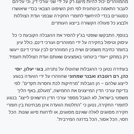
מהמוזהרים יכול להיות מיוצג רק על ידי שני עורכי דין, וכי עליהם
לעבור התאמה ביטחונית לפי חוק השיפוט הצבאי בכדי שיאושרו
כסנגורים בכדי להיחשף לחומרי החקירה שבפני ועדת הצוללות
ולבצע כל פעולה הקשורה בייצוג העותרים.
בנוסף, התבקשו שופטי בג"ץ להסיר את ההגבלה הקובעת כי כל
עיסוק וטיפול בחקירה על ידי המוזהרים ועורכי דינם, כולל עיון
בחומר כתיבת משמכים ושיח בין המוזהרים לבין עורכי דינם ייעשו
רק במתקן ייעודי ביטחוני באמצעים שאותם ועדת הצוללות תעמיד.
בעתירה נטען כי ההגבלות שהוטלו על נתניהו,
בוגי יעלון
,
יוסי
כהן
,
רם רוטברג
ו
אבנר שמחוני
שהוזהרו על ידי הוועדה בנוגע
לייצוג שלהם – הן הגבלות "מרחיקות לכת וחסרות תקדים". לפי
בדיקת עורכי הדין המייצגים את החמישה, "מעולם, באף הליך
משפטי בישראל, לא הוגבל מספר עורכי הדין הרשאים לייצג". בנוגע
לחומרי החקירה, נטען כי "החלטות הוועדה אינן מבחינות בין חומרי
חקירה מסווגים לאלה שאינם מסווגים, או לדרגות סיווג שונות. הכל
חסוי, הכל אסור, הכל בדרגה המירבית".