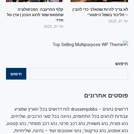
לא צריך להיות שמאלני כדי להבין
קלף ההרעבה: המניפולציה
– הליכוד בשפל היסטורי
שחמאס שמר לרגע הנכון | עדן-טל
חדד
יולי 31, 2025
יולי 31, 2025
חיפוש
חיפוש
פוסטים אחרונים
דרושים נהגים – drussimjobbs לוח דרושים בכל הארץ שמציע
עבודות לנהגים בכל התחומים, נהיגה בכל סוגי הרכבים, שליחים,
נהג מונית, נהג משאית, נהג רכב פרטי, נהג רכב מסחרי, נהג קטנוע,
נהג אופנוע, נהג טרקטור, נהגי אוטובוס ועוד – נהיגה, שליחויות,