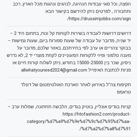
הפצה, וכל סוגי עבודות הנהיגה, לנהגים ונהגות מכל הארץ, רכב
ותחבורה , לפרטים ניתן להירשם בקישור הבא:
https://drussimjobbs.com/sign/
דרושים דרושות לעבודה בשירות לקוחות קל ונוח, בתחום היד 2 –
יד שניה, מדובר על עבודה של שעות ספורות ביום, שעות גמישות –
בבוקר צהריים או ערב לפי בחירתכם, באזור שלכם, מדובר על
מענה טלפוני ופיזי ללקוחות המעוניינים לקחת מוצרי יד 2, לא נדרש
ניסיון, שכר בין 15000-25000 בחודש, ניתן לשלוח קורות חיים או
פניות לכתובת האימייל allwhatyouneed2024@gmail.com
תקיפות צה"ל באיראן לאחר הארכת האולטימטום של דונלד
טראמפ
קניות בגדים אונליין, בוטיק בגדים, הלבשה תחתונה, שמלות ערב –
https://htofashion2.com/product-
category/%d7%a9%d7%9e%d7%9c%d7%95%d7%aa-
%d7%a2%d7%a8%d7%91/