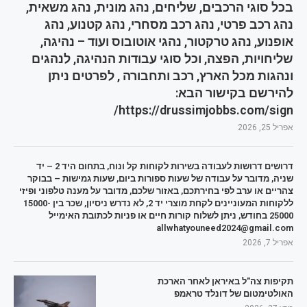
בכל סוגי הרכבים, שליחים, נהג מונית, נהג משאית,
נהג רכב פרטי, נהג רכב מסחרי, נהג קטנוע, נהג
אופנוע, נהג טרקטור, נהגי אוטובוס ועוד – נהיגה,
שליחויות, הפצה, וכל סוגי עבודות הנהיגה, לנהגים
ונהגות מכל הארץ, רכב ותחבורה , לפרטים ניתן
להירשם בקישור הבא:
https://drussimjobbs.com/sign/
אפריל 25, 2026
דרושים דרושות לעבודה בשירות לקוחות קל ונוח, בתחום היד 2 – יד
שניה, מדובר על עבודה של שעות ספורות ביום, שעות גמישות – בבוקר
צהריים או ערב לפי בחירתכם, באזור שלכם, מדובר על מענה טלפוני ופיזי
ללקוחות המעוניינים לקחת מוצרי יד 2, לא נדרש ניסיון, שכר בין 15000-
25000 בחודש, ניתן לשלוח קורות חיים או פניות לכתובת האימייל
allwhatyouneed2024@gmail.com
אפריל 7, 2026
תקיפות צה"ל באיראן לאחר הארכת
האולטימטום של דונלד טראמפ