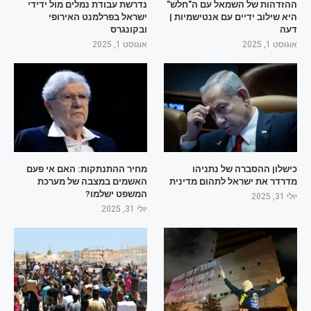
ההזדהות של השמאל עם ה"חלש"
נדרשת עבודת נמלים מול ידידי
היא שילוב ידיים עם אנטישמיות |
ישראל בפרלמנט האירופי
דעה
ובקונגרס
אוגוסט 1, 2025
אוגוסט 1, 2025
כישלון ההסברה של נתניהו
מחיר ההתנתקות: האם אי פעם
מדרדר את ישראל לתהום מדינית
האשמים במצבה של מערכת
המשפט ישלמו?
יולי 31, 2025
יולי 31, 2025