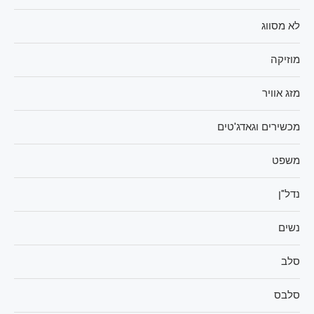
לא מסווג
מוזיקה
מזג אוויר
מכשירים וגאדג'טים
משפט
נדל"ן
נשים
סלב
סלבס